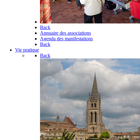
Back
Annuaire des associations
Agenda des manifestations
Back
Vie pratique
Back