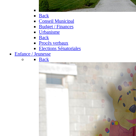
Back
Conseil Municipal
Budget / Finances
Urbanisme
Back
Procès verbaux
Elections Sénatoriales
Enfance / Jeunesse
Back