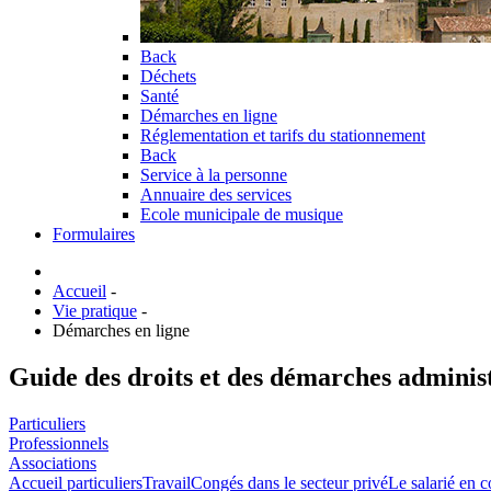
Back
Déchets
Santé
Démarches en ligne
Réglementation et tarifs du stationnement
Back
Service à la personne
Annuaire des services
Ecole municipale de musique
Formulaires
Accueil
-
Vie pratique
-
Démarches en ligne
Guide des droits et des démarches adminis
Particuliers
Professionnels
Associations
Accueil particuliers
Travail
Congés dans le secteur privé
Le salarié en c