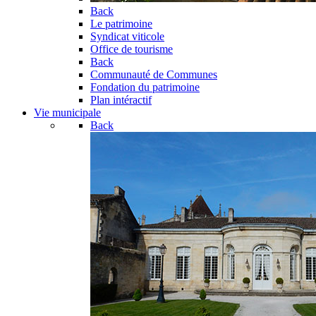
Back
Le patrimoine
Syndicat viticole
Office de tourisme
Back
Communauté de Communes
Fondation du patrimoine
Plan intéractif
Vie municipale
Back