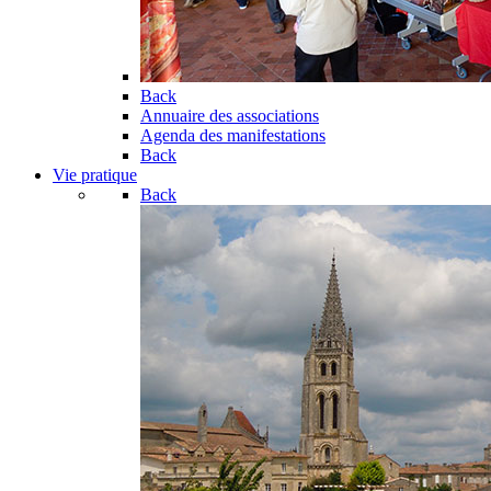
Back
Annuaire des associations
Agenda des manifestations
Back
Vie pratique
Back