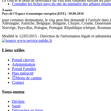
Le coût et le délai de délivrance du visa sont variables suivant les pays
Consulter les fiches pays du site du ministère des affaires étran
À noter
Pays de l'Espace économique européen (EEE)
- 30.06.2016
pour certaines destinations, le visa peut être demandé à l'arrivée dans 
Allemagne, Autriche, Belgique, Bulgarie, Chypre, Croatie, Danemark, 
Norvège, Pays-Bas, Pologne, Portugal, République tchèque, Rouman
Modifié le 12/05/2015 - Direction de l'information légale et administra
Liens utiles
Portail citoyen
Administration
Portail Familles
Plan intéractif
Menu de cantine
Contact
Sous-menu
Déchets
Santé
Démarches en ligne