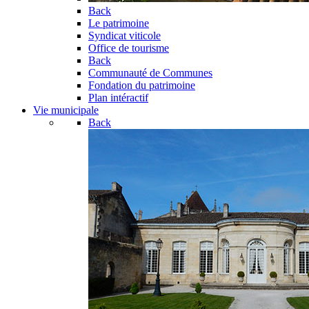
Back
Le patrimoine
Syndicat viticole
Office de tourisme
Back
Communauté de Communes
Fondation du patrimoine
Plan intéractif
Vie municipale
Back