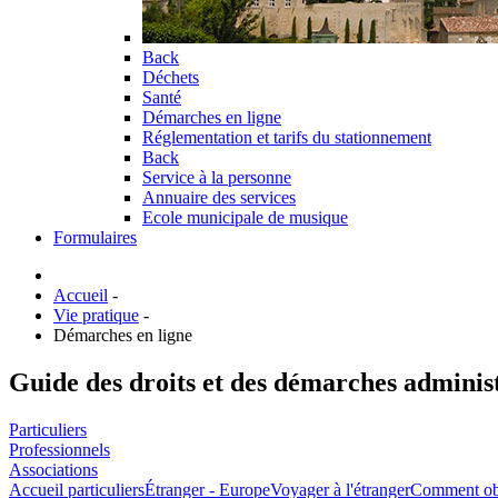
Back
Déchets
Santé
Démarches en ligne
Réglementation et tarifs du stationnement
Back
Service à la personne
Annuaire des services
Ecole municipale de musique
Formulaires
Accueil
-
Vie pratique
-
Démarches en ligne
Guide des droits et des démarches adminis
Particuliers
Professionnels
Associations
Accueil particuliers
Étranger - Europe
Voyager à l'étranger
Comment obte