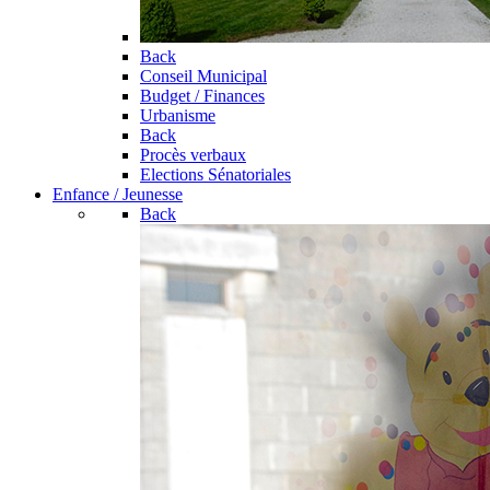
Back
Conseil Municipal
Budget / Finances
Urbanisme
Back
Procès verbaux
Elections Sénatoriales
Enfance / Jeunesse
Back