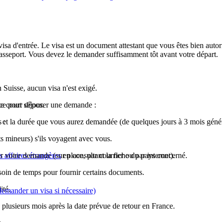
isa d'entrée. Le visa est un document attestant que vous êtes bien autor
passeport. Vous devez le demander suffisamment tôt avant votre départ.
uisse, aucun visa n'est exigé.
e court séjour.
nce pour déposer une demande :
 :
eil et la durée que vous aurez demandée (de quelques jours à 3 mois géné
s mineurs) s'ils voyagent avec vous.
 votre demande (sur place, par courrier ou par internet).
 affaires étrangères
en consultant la fiche du pays concerné.
oin de temps pour fournir certains documents.
ité.
demander un visa si nécessaire)
plusieurs mois après la date prévue de retour en France.