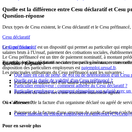
Quelle est la différence entre Cesu déclaratif et Cesu p
Question-réponse
Deux types de Cesu existent, le Cesu déclaratif et le Cesu préfinancé,
Cesu déclaratif
Le
Cesu préfinancé
Cesu déclaratif
est un dispositif qui permet au particulier qui empl
salaires bruts à l'Urssaf, paiement des cotisations sociales, établissemen
Le Cesu préfinancé est un titre de paiement nominatif, à montant prédéf
Toutefois, le Cesu déclaratif ne concerne pas les assistantes maternelle
qui attribuent des prestations sociales (conseils généraux, centres commu
Question ? Réponse !
disposition des particuliers employeurs est
pajemploi.urssaf.fr
.
Les principales utilisations du Cesu préfinancé sont les suivantes :
Que faire en cas de perte, de vol ou de détérioration d'un Cesu 
Quelle est la durée de validité d'un Cesu préfinancé ?
Paiement du salaire net d'un salarié employé en direct
Particulier employeur : comment adhérer au Cesu déclaratif ?
Particulier employeur : comment rémunérer son salarié avec un
Paiement du salaire net d'une assistante maternelle agréée
Où s'adresser ?
Paiement de la facture d'un organisme déclaré ou agréé de servi
Paiement de la facture d'une structure de garde d'enfants (crèche,
Centre national du chèque emploi-service universel (CNCesu)
(
Pour en savoir plus