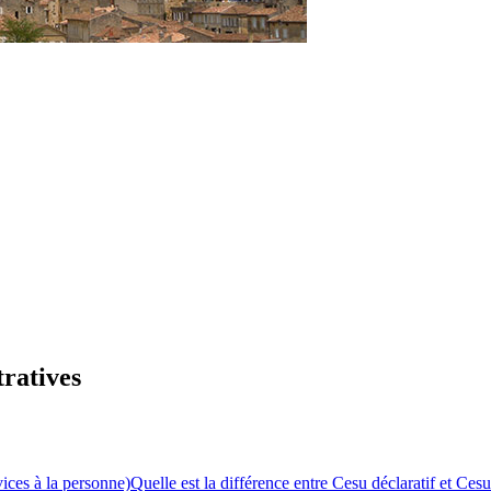
tratives
vices à la personne)
Quelle est la différence entre Cesu déclaratif et Ces