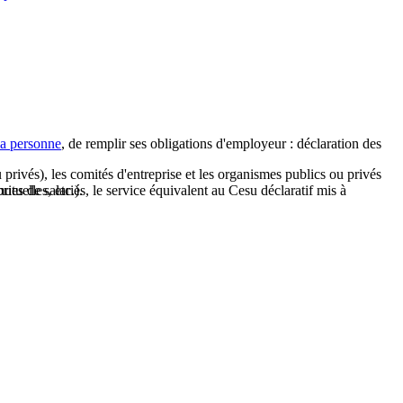
la personne
, de remplir ses obligations d'employeur : déclaration des
privés), les comités d'entreprise et les organismes publics ou privés
ries de salariés, le service équivalent au Cesu déclaratif mis à
utuelles, etc.).