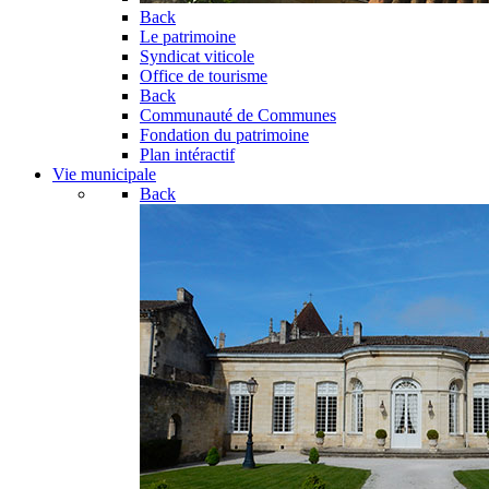
Back
Le patrimoine
Syndicat viticole
Office de tourisme
Back
Communauté de Communes
Fondation du patrimoine
Plan intéractif
Vie municipale
Back