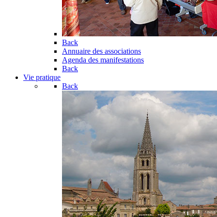
Back
Annuaire des associations
Agenda des manifestations
Back
Vie pratique
Back