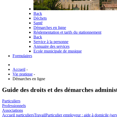
Back
Déchets
Santé
Démarches en ligne
Réglementation et tarifs du stationnement
Back
Service à la personne
Annuaire des services
Ecole municipale de musique
Formulaires
Accueil
-
Vie pratique
-
Démarches en ligne
Guide des droits et des démarches adminis
Particuliers
Professionnels
Associations
Accueil particuliers
Travail
Particulier employeur : aide à domicile (ser