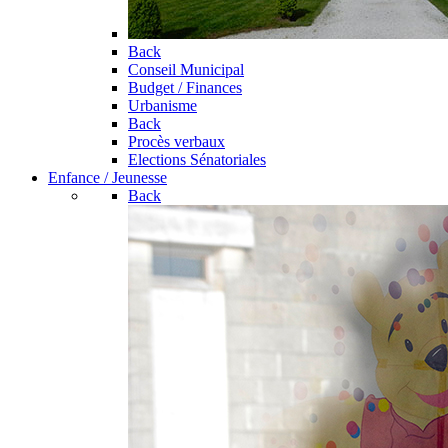
Back
Conseil Municipal
Budget / Finances
Urbanisme
Back
Procès verbaux
Elections Sénatoriales
Enfance / Jeunesse
Back