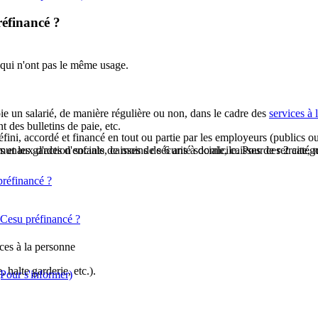
réfinancé ?
 qui n'ont pas le même usage.
oie un salarié, de manière régulière ou non, dans le cadre des
services à 
t des bulletins de paie, etc.
ini, accordé et financé en tout ou partie par les employeurs (publics ou 
s et les gardes d'enfants de moins de 6 ans à domicile. Pour ces 2 catégo
naux d'action sociale, caisses de sécurité sociale, caisses de retraite, m
préfinancé ?
 Cesu préfinancé ?
ces à la personne
 halte garderie, etc.).
Pour s'informer)