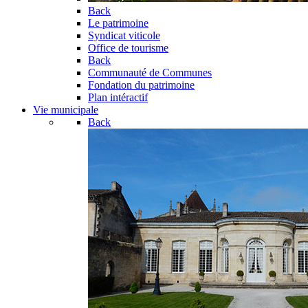
Back
Le patrimoine
Syndicat viticole
Office de tourisme
Back
Communauté de Communes
Fondation du patrimoine
Plan intéractif
Vie municipale
Back