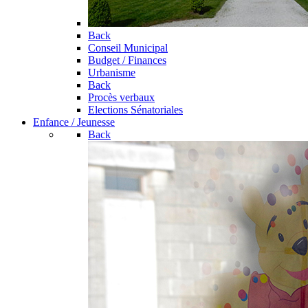
Back
Conseil Municipal
Budget / Finances
Urbanisme
Back
Procès verbaux
Elections Sénatoriales
Enfance / Jeunesse
Back