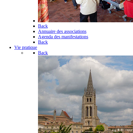
Back
Annuaire des associations
Agenda des manifestations
Back
Vie pratique
Back