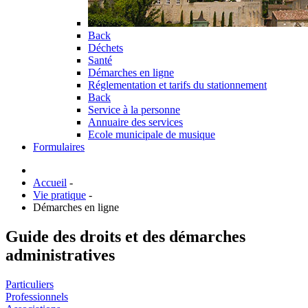
Back
Déchets
Santé
Démarches en ligne
Réglementation et tarifs du stationnement
Back
Service à la personne
Annuaire des services
Ecole municipale de musique
Formulaires
Accueil
-
Vie pratique
-
Démarches en ligne
Guide des droits et des démarches
administratives
Particuliers
Professionnels