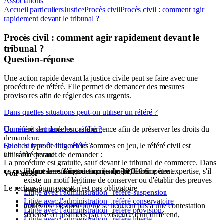
Associations
Accueil particuliers
Justice
Procès civil
Procès civil : comment agir
rapidement devant le tribunal ?
Procès civil : comment agir rapidement devant le
tribunal ?
Question-réponse
Une action rapide devant la justice civile peut se faire avec une
procédure de référé. Elle permet de demander des mesures
provisoires afin de régler des cas urgents.
Dans quelles situations peut-on utiliser un référé ?
Un référé sert dans les cas d'urgence afin de préserver les droits du
Comment demander un référé ?
demandeur.
Selon le type de litige et les sommes en jeu, le référé civil est
Quel est le coût d'un référé ?
Un référé permet de demander :
utilisable devant :
La procédure est gratuite, sauf devant le tribunal de commerce. Dans
ce cas, il faut se renseigner auprès du greffe compétent.
des mesures d'instruction (enquête) comme une expertise, s'il
le pour les affaires de moins de
10 000 €
Voir aussi
existe un motif légitime de conserver ou d'établir des preuves
Le recours à un avocat n'est pas obligatoire.
le
avant tout procès,
Litige avec l'administration : référé-suspension
Litige avec l'administration : référé conservatoire
le tribunal de commerce,
toutes les mesures qui ne se heurtent pas à une contestation
Litige avec l'administration : référé provision
sérieuse ou justifiées par l'existence d'un différend,
Litige avec l'administration : référé liberté