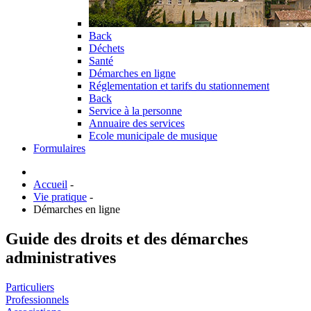
Back
Déchets
Santé
Démarches en ligne
Réglementation et tarifs du stationnement
Back
Service à la personne
Annuaire des services
Ecole municipale de musique
Formulaires
Accueil
-
Vie pratique
-
Démarches en ligne
Guide des droits et des démarches
administratives
Particuliers
Professionnels