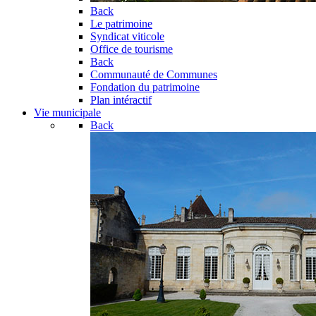
Back
Le patrimoine
Syndicat viticole
Office de tourisme
Back
Communauté de Communes
Fondation du patrimoine
Plan intéractif
Vie municipale
Back