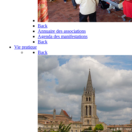
Back
Annuaire des associations
Agenda des manifestations
Back
Vie pratique
Back