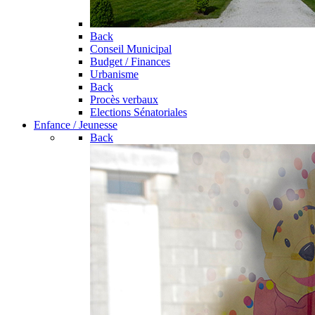
Back
Conseil Municipal
Budget / Finances
Urbanisme
Back
Procès verbaux
Elections Sénatoriales
Enfance / Jeunesse
Back