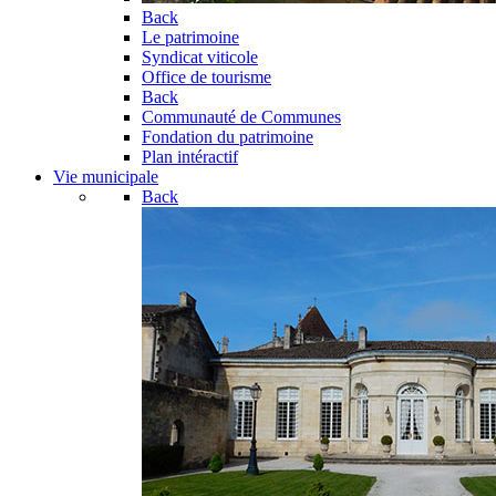
Back
Le patrimoine
Syndicat viticole
Office de tourisme
Back
Communauté de Communes
Fondation du patrimoine
Plan intéractif
Vie municipale
Back