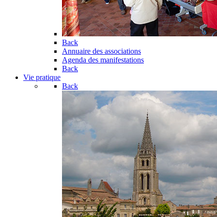
Back
Annuaire des associations
Agenda des manifestations
Back
Vie pratique
Back