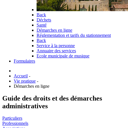
Back
Déchets
Santé
Démarches en ligne
Réglementation et tarifs du stationnement
Back
Service à la personne
Annuaire des services
Ecole municipale de musique
Formulaires
Accueil
-
Vie pratique
-
Démarches en ligne
Guide des droits et des démarches
administratives
Particuliers
Professionnels