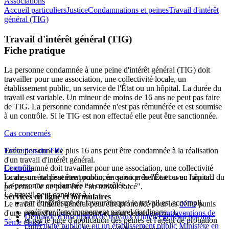
Associations
Accueil particuliers
Justice
Condamnations et peines
Travail d'intérêt
général (TIG)
Travail d'intérêt général (TIG)
Fiche pratique
La personne condamnée à une peine d'intérêt général (TIG) doit
travailler pour une association, une collectivité locale, un
établissement public, un service de l'État ou un hôpital. La durée du
travail est variable. Un mineur de moins de 16 ans ne peut pas faire
de TIG. La personne condamnée n'est pas rémunérée et est soumise
à un contrôle. Si le TIG est non effectué elle peut être sanctionnée.
Cas concernés
Toute personne de plus 16 ans peut être condamnée à la réalisation
Exécution du TIG
d'un travail d'intérêt général.
Le condamné doit travailler pour une association, une collectivité
Contrôle
La mesure ne peut être prononcée qu'en présence et avec l'accord du
locale, un établissement public, un service de l'État ou un hôpital.
La personne condamnée est contrôlée :
prévenu. Ce ne peut être "un travail forcé".
Le travail peut consister à :
Services en ligne et formulaires
par l'organisme en faveur duquel le travail est accompli,
Le travail d'intérêt général peut être prononcé pour les
délits
punis
améliorer l'environnement naturel (jardinage...),
d'une peine d'emprisonnement et pour certaines
contraventions de
Demande d'inscription de travaux d'intérêt général par une
et par le juge d'application des peines et l'agent de probation
5ème classe
.
collectivité publique ou un établissement public Ministère en