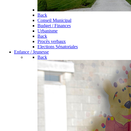
Back
Conseil Municipal
Budget / Finances
Urbanisme
Back
Procès verbaux
Elections Sénatoriales
Enfance / Jeunesse
Back