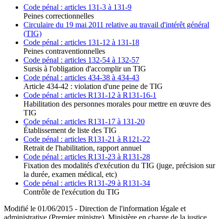
Code pénal : articles 131-3 à 131-9
Peines correctionnelles
Circulaire du 19 mai 2011 relative au travail d'intérêt général
(TIG)
Code pénal : articles 131-12 à 131-18
Peines contraventionnelles
Code pénal : articles 132-54 à 132-57
Sursis à l'obligation d'accomplir un TIG
Code pénal : articles 434-38 à 434-43
Article 434-42 : violation d'une peine de TIG
Code pénal : articles R131-12 à R131-16-1
Habilitation des personnes morales pour mettre en œuvre des
TIG
Code pénal : articles R131-17 à 131-20
Établissement de liste des TIG
Code pénal : articles R131-21 à R121-22
Retrait de l'habilitation, rapport annuel
Code pénal : articles R131-23 à R131-28
Fixation des modalités d'exécution du TIG (juge, précision sur
la durée, examen médical, etc)
Code pénal : articles R131-29 à R131-34
Contrôle de l'exécution du TIG
Modifié le 01/06/2015 - Direction de l'information légale et
administrative (Premier ministre), Ministère en charge de la justice