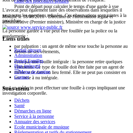
cadre des procédures pénales
Point de départ pour calculer le temps d'une garde à vue
L'avocat peut également faire des observations dans lesquelles il
peut noter les questions refusées. Ces observations sont jointes à la
Modifié le 18/08/2016 - Direction de l'information légale et
procédure.
administrative (Premier ministre), Ministère en charge de la justice
La personne gardée à vue peut être fouillée par la police ou la
gendarmerie :
Liens utiles
par palpation : un agent de même sexe touche la personne au
Portail citoyen
dessus de ses vêtements,
Administration
Portail Familles
et/ou par une fouille intégrale : la personne retire quelques
Plan intéractif
vêtements. Ce type de fouille doit être faite par un agent de
Menu de cantine
même sexe dans un lieu fermé. Elle ne peut pas consister en
Contact
une mise à nu intégrale.
Seul un médecin peut effectuer une fouille à corps impliquant une
Sous-menu
investigation corporelle.
Déchets
Santé
Démarches en ligne
Service à la personne
Annuaire des services
Ecole municipale de musique
Réglementation et tarifs du stationnement