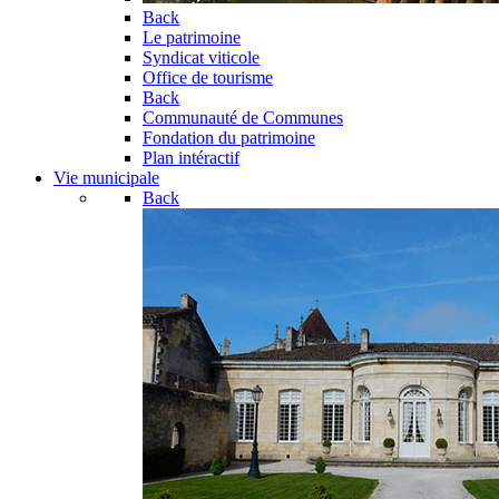
Back
Le patrimoine
Syndicat viticole
Office de tourisme
Back
Communauté de Communes
Fondation du patrimoine
Plan intéractif
Vie municipale
Back