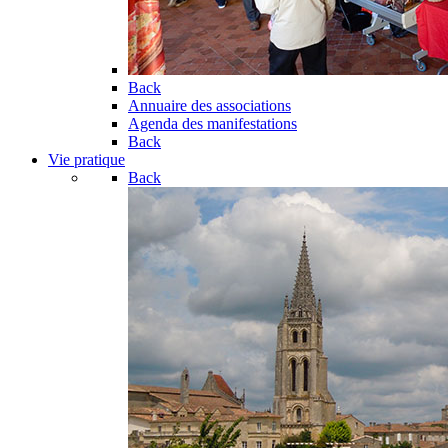
Back
Annuaire des associations
Agenda des manifestations
Back
Vie pratique
Back