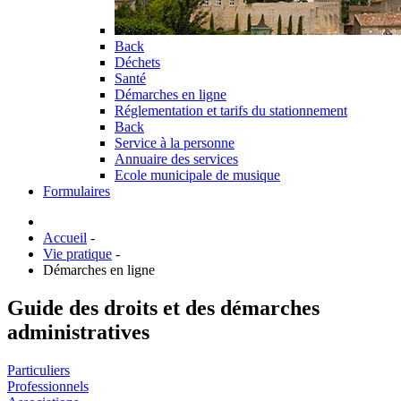
Back
Déchets
Santé
Démarches en ligne
Réglementation et tarifs du stationnement
Back
Service à la personne
Annuaire des services
Ecole municipale de musique
Formulaires
Accueil
-
Vie pratique
-
Démarches en ligne
Guide des droits et des démarches
administratives
Particuliers
Professionnels