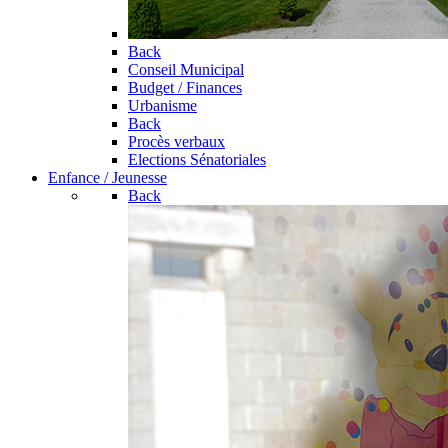
Back
Conseil Municipal
Budget / Finances
Urbanisme
Back
Procès verbaux
Elections Sénatoriales
Enfance / Jeunesse
Back