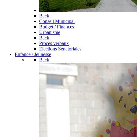
Back
Conseil Municipal
Budget / Finances
Urbanisme
Back
Procès verbaux
Elections Sénatoriales
Enfance / Jeunesse
Back