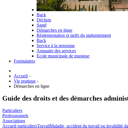
Back
Déchets
Santé
Démarches en ligne
Réglementation et tarifs du stationnement
Back
Service à la personne
Annuaire des services
Ecole municipale de musique
Formulaires
Accueil
-
Vie pratique
-
Démarches en ligne
Guide des droits et des démarches adminis
Particuliers
Professionnels
Associations
Accueil particuliers
Travail
Maladie, accident du travail ou invalidité da