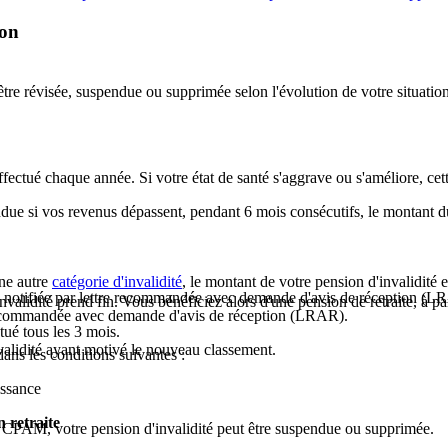
ion
ut être révisée, suspendue ou supprimée selon l'évolution de votre situat
effectué chaque année. Si votre état de santé s'aggrave ou s'améliore, ce
ndue si vos revenus dépassent, pendant 6 mois consécutifs, le montant du
une autre
catégorie d'invalidité
, le montant de votre pension d'invalidité e
e notifiée par lettre recommandée avec demande d'avis de réception (L
invalidité prend fin. Vous bénéficiez alors d'une pension de retraite, à pa
e recommandée avec demande d'avis de réception (LRAR).
ctué tous les 3 mois.
nvalidité ayant motivé le nouveau classement.
dans les conditions suivantes :
issance
 retraite
e CPAM, votre pension d'invalidité peut être suspendue ou supprimée.