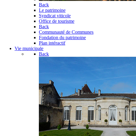
Back
Le patrimoine
Syndicat viticole
Office de tourisme
Back
Communauté de Communes
Fondation du patrimoine
Plan intéractif
Vie municipale
Back