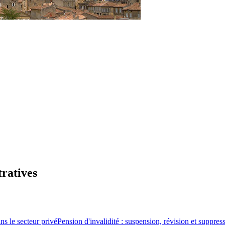
tratives
ns le secteur privé
Pension d'invalidité : suspension, révision et suppres