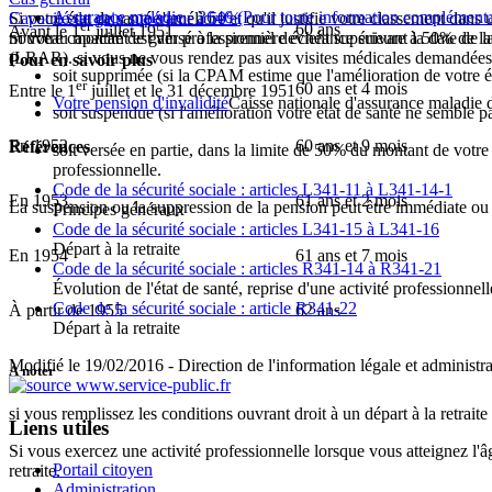
Assurance maladie - 3646
(Pour toute information complémenta
Si votre état de santé s'améliore et qu'il justifie votre classement da
Capacité de gain supérieur à 50%
er
60 ans
Avant le 1
juillet 1951
nouveau montant est versé à la première échéance suivant la date de 
Si votre capacité de gain professionnel devient supérieure à 50% de l
(LRAR). si vous ne vous rendez pas aux visites médicales demandées 
Pour en savoir plus
soit supprimée (si la CPAM estime que l'amélioration de votre éta
er
60 ans et 4 mois
Entre le 1
juillet et le 31 décembre 1951
Votre pension d'invalidité
Caisse nationale d'assurance maladie d
soit suspendue (si l'amélioration votre état de santé ne semble pa
En 1952
60 ans et 9 mois
Références
soit versée en partie, dans la limite de 50% du montant de votre
professionnelle.
Code de la sécurité sociale : articles L341-11 à L341-14-1
En 1953
61 ans et 2 mois
La suspension ou la suppression de la pension peut être immédiate ou f
Principes généraux
Code de la sécurité sociale : articles L341-15 à L341-16
Départ à la retraite
En 1954
61 ans et 7 mois
Code de la sécurité sociale : articles R341-14 à R341-21
Évolution de l'état de santé, reprise d'une activité professionnell
Code de la sécurité sociale : article R341-22
À partir de 1955
62 ans
Départ à la retraite
Modifié le 19/02/2016 - Direction de l'information légale et administra
À noter
si vous remplissez les conditions ouvrant droit à un départ à la retrait
Liens utiles
Si vous exercez une activité professionnelle lorsque vous atteignez l'â
Portail citoyen
retraite.
Administration