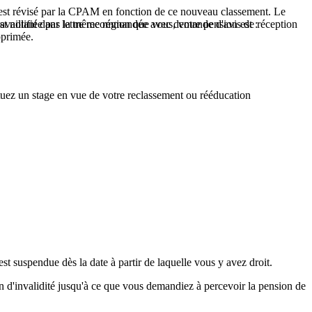
ité est révisé par la CPAM en fonction de ce nouveau classement. Le
st notifiée par lettre recommandée avec demande d'avis de réception
availlant dans la même région que vous, votre pension est :
pprimée.
ectuez un stage en vue de votre reclassement ou rééducation
est suspendue dès la date à partir de laquelle vous y avez droit.
ion d'invalidité jusqu'à ce que vous demandiez à percevoir la pension de