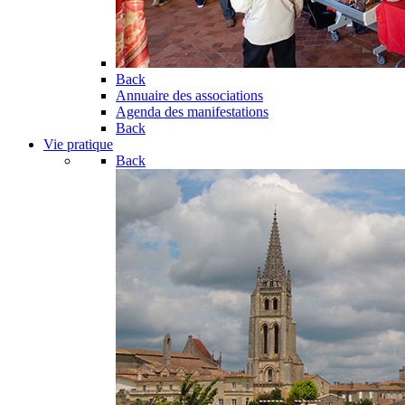
Back
Annuaire des associations
Agenda des manifestations
Back
Vie pratique
Back