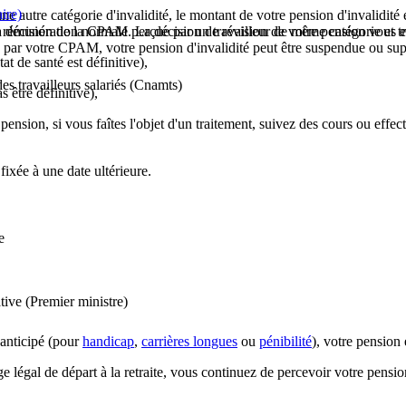
ire)
ns une autre catégorie d'invalidité, le montant de votre pension d'invalid
la décision de la CPAM. La décision de révision de votre pension vous e
a rémunération normale perçue par un travailleur de même catégorie et tr
par votre CPAM, votre pension d'invalidité peut être suspendue ou su
t de santé est définitive),
es travailleurs salariés (Cnamts)
s être définitive),
 pension, si vous faîtes l'objet d'un traitement, suivez des cours ou eff
ixée à une date ultérieure.
e
tive (Premier ministre)
e anticipé (pour
handicap
,
carrières longues
ou
pénibilité
), votre pension 
ge légal de départ à la retraite, vous continuez de percevoir votre pens