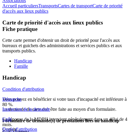
Associations
Accueil particuliers
Transports
Cartes de transport
Carte de priorité
d'accès aux lieux publics
Carte de priorité d'accès aux lieux publics
Fiche pratique
Cette carte permet d'obtenir un droit de priorité pour l'accès aux
bureaux et guichets des administrations et services publics et aux
transports publics.
Handicap
Famille
Handicap
Condition d'attribution
Vous pouvez en bénéficier si votre taux d'incapacité est inférieure à
Démarche
80 %.
La demande de carte doit être faite au moyen d'un formulaire.
Instruction de la demande
La réponse de la MDPH intervient généralement dans un délai de 4
Coût
Formulaire de demande(s) de prestations liées au handicap
mois.
Gratuite
Durée d'attribution