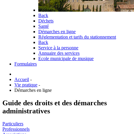
Back
Déchets
Santé
Démarches en ligne
Réglementation et tarifs du stationnement
Back
Service à la personne
Annuaire des services
Ecole municipale de musique
Formulaires
Accueil
-
Vie pratique
-
Démarches en ligne
Guide des droits et des démarches
administratives
Particuliers
Professionnels