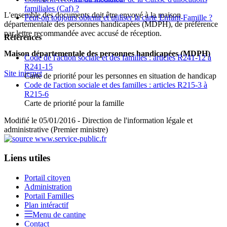
familiales (Caf) ?
L'ensemble des documents doit être envoyé à la maison
Peut-on toujours obtenir et utiliser la carte Enfant-Famille ?
départementale des personnes handicapées (MDPH), de préférence
par lettre recommandée avec accusé de réception.
Références
Maison départementale des personnes handicapées (MDPH)
Code de l'action sociale et des familles : articles R241-12 à
R241-15
Site internet
Carte de priorité pour les personnes en situation de handicap
Code de l'action sociale et des familles : articles R215-3 à
R215-6
Carte de priorité pour la famille
Modifié le 05/01/2016 - Direction de l'information légale et
administrative (Premier ministre)
Liens utiles
Portail citoyen
Administration
Portail Familles
Plan intéractif
Menu de cantine
Contact