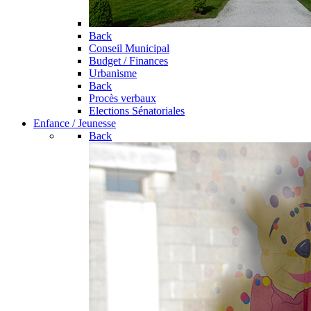
Back
Conseil Municipal
Budget / Finances
Urbanisme
Back
Procès verbaux
Elections Sénatoriales
Enfance / Jeunesse
Back