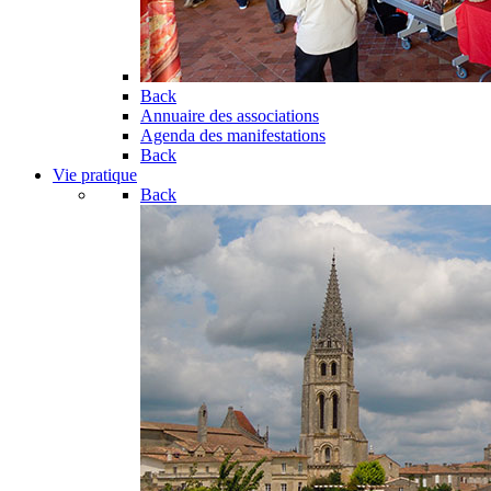
Back
Annuaire des associations
Agenda des manifestations
Back
Vie pratique
Back