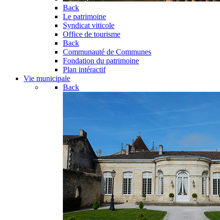
Back
Le patrimoine
Syndicat viticole
Office de tourisme
Back
Communauté de Communes
Fondation du patrimoine
Plan intéractif
Vie municipale
Back