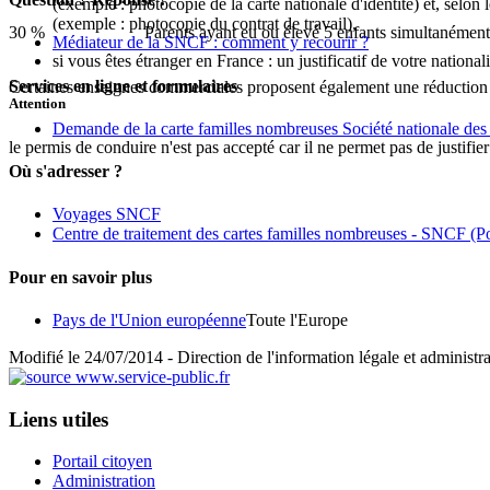
(exemple : photocopie de la carte nationale d'identité) et, selon 
(exemple : photocopie du contrat de travail),
30 %
Parents ayant eu ou élevé 5 enfants simultanément
Médiateur de la SNCF : comment y recourir ?
si vous êtes étranger en France : un justificatif de votre nationa
Services en ligne et formulaires
Certaines enseignes commerciales proposent également une réduction 
Attention
Demande de la carte familles nombreuses Société nationale des
le permis de conduire n'est pas accepté car il ne permet pas de justifier
Où s'adresser ?
Voyages SNCF
Centre de traitement des cartes familles nombreuses - SNCF
(Po
Pour en savoir plus
Pays de l'Union européenne
Toute l'Europe
Modifié le 24/07/2014 - Direction de l'information légale et administra
Liens utiles
Portail citoyen
Administration