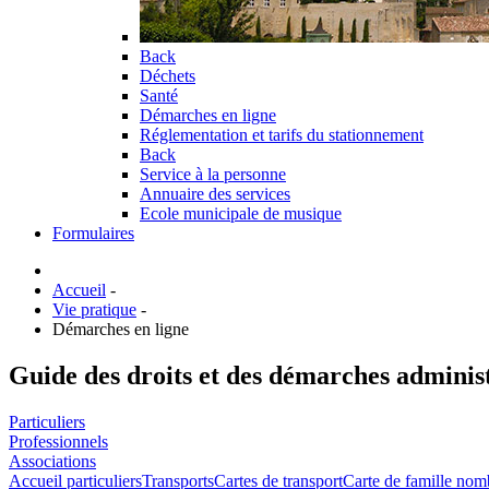
Back
Déchets
Santé
Démarches en ligne
Réglementation et tarifs du stationnement
Back
Service à la personne
Annuaire des services
Ecole municipale de musique
Formulaires
Accueil
-
Vie pratique
-
Démarches en ligne
Guide des droits et des démarches adminis
Particuliers
Professionnels
Associations
Accueil particuliers
Transports
Cartes de transport
Carte de famille nom