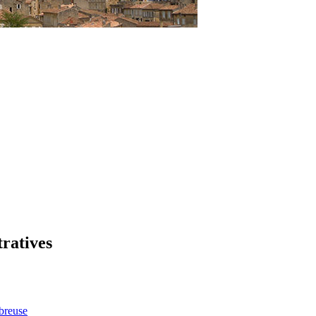
tratives
breuse