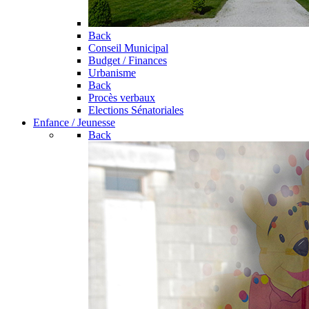
Back
Conseil Municipal
Budget / Finances
Urbanisme
Back
Procès verbaux
Elections Sénatoriales
Enfance / Jeunesse
Back