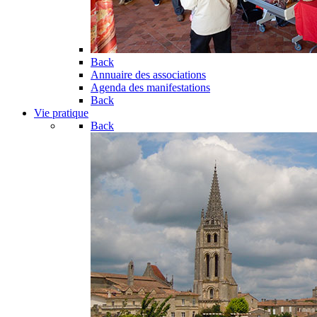
Back
Annuaire des associations
Agenda des manifestations
Back
Vie pratique
Back