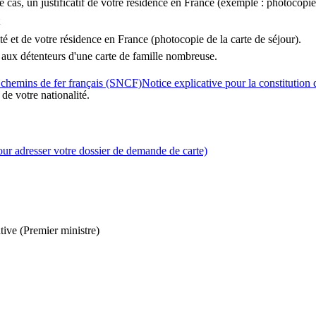
le cas, un justificatif de votre résidence en France (exemple : photocopie
lité et de votre résidence en France (photocopie de la carte de séjour).
aux détenteurs d'une carte de famille nombreuse.
 chemins de fer français (SNCF)Notice explicative pour la constitution
 de votre nationalité.
ur adresser votre dossier de demande de carte)
tive (Premier ministre)