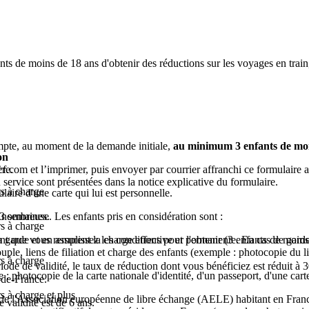
s de moins de 18 ans d'obtenir des réductions sur les voyages en train,
ompte, au moment de la demande initiale,
au minimum 3 enfants de moi
on
ère.
.com et l’imprimer, puis envoyer par courrier affranchi ce formulaire a
service sont présentées dans la notice explicative du formulaire.
s à charge
aire d'une carte qui lui est personnelle.
nombreuse. Les enfants pris en considération sont :
 3 semaines.
s à charge
ant que vous remplissez les conditions pour l'obtenir (3 enfants de moins
a garde et en assurent la charge effective et permanente. En cas de garde a
ouple, liens de filiation et charge des enfants (exemple : photocopie du li
s à charge
iode de validité, le taux de réduction dont vous bénéficiez est réduit à 30
le : photocopie de la carte nationale d'identité, d'un passeport, d'une carte
e-de-France.
 à charge et plus
l'Association européenne de libre échange (AELE) habitant en France ou
 validité est de 6 ans.