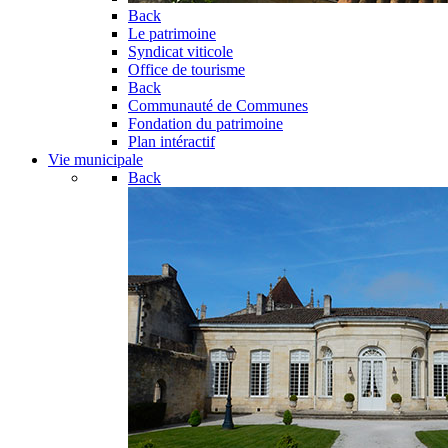
Back
Le patrimoine
Syndicat viticole
Office de tourisme
Back
Communauté de Communes
Fondation du patrimoine
Plan intéractif
Vie municipale
Back