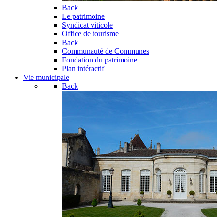
Back
Le patrimoine
Syndicat viticole
Office de tourisme
Back
Communauté de Communes
Fondation du patrimoine
Plan intéractif
Vie municipale
Back