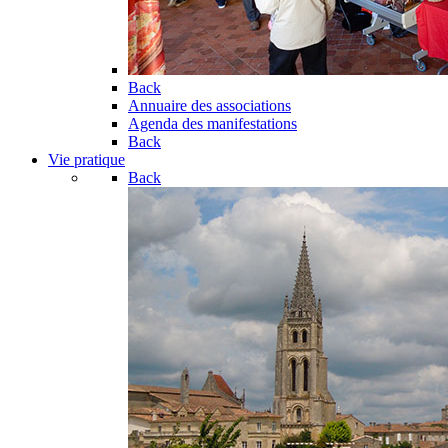
Back
Annuaire des associations
Agenda des manifestations
Back
Vie pratique
Back