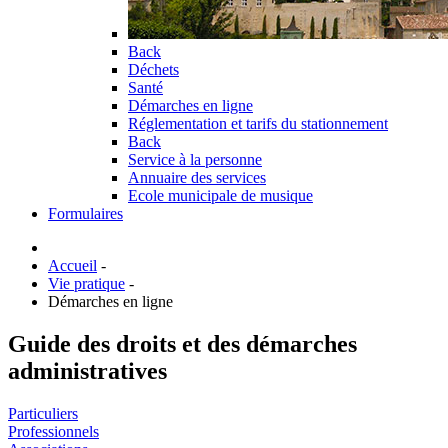
Back
Déchets
Santé
Démarches en ligne
Réglementation et tarifs du stationnement
Back
Service à la personne
Annuaire des services
Ecole municipale de musique
Formulaires
Accueil
-
Vie pratique
-
Démarches en ligne
Guide des droits et des démarches
administratives
Particuliers
Professionnels