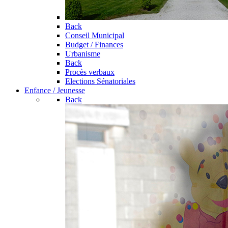
Back
Conseil Municipal
Budget / Finances
Urbanisme
Back
Procès verbaux
Elections Sénatoriales
Enfance / Jeunesse
Back