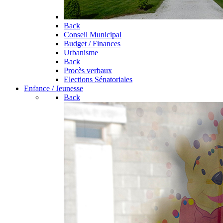
Back
Conseil Municipal
Budget / Finances
Urbanisme
Back
Procès verbaux
Elections Sénatoriales
Enfance / Jeunesse
Back