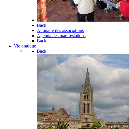
Back
Annuaire des associations
Agenda des manifestations
Back
Vie pratique
Back