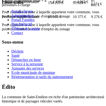
Couple ou personne seule + 4
81
Liens utiles
Personne supplémentaire
+
4 439 €
+
4 063 €
134 255 €
93 024 €
3 171 €
personnes à charge
661 €
Portail citoyen
Pour connaître la zone à laquelle appartient votre commune, vous
Administration
pouvez consulter le mode d'emploi du zonage
Personne supplémentaire
14 965 €
10 375 €
9 276 €
Portail Familles
Plan intéractif
Pour connaître la zone à laquelle appartient votre commune, vous
Menu de cantine
pouvez consulter le mode d'emploi du zonage
Contact
Sous-menu
Déchets
Santé
Démarches en ligne
Service à la personne
Annuaire des services
Ecole municipale de musique
Réglementation et tarifs du stationnement
Édito
La commune de Saint-Emilion est riche d'un patrimoine architectural
historique et de paysages viticoles variés.