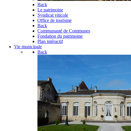
Back
Le patrimoine
Syndicat viticole
Office de tourisme
Back
Communauté de Communes
Fondation du patrimoine
Plan intéractif
Vie municipale
Back