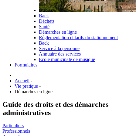
Back
Déchets
Santé
Démarches en ligne
Réglementation et tarifs du stationnement
Back
Service à la personne
Annuaire des services
Ecole municipale de musique
Formulaires
Accueil
-
Vie pratique
-
Démarches en ligne
Guide des droits et des démarches
administratives
Particuliers
Professionnels