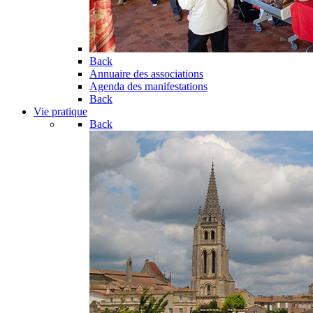
Back
Annuaire des associations
Agenda des manifestations
Back
Vie pratique
Back