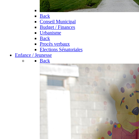
Back
Conseil Municipal
Budget / Finances
Urbanisme
Back
Procès verbaux
Elections Sénatoriales
Enfance / Jeunesse
Back