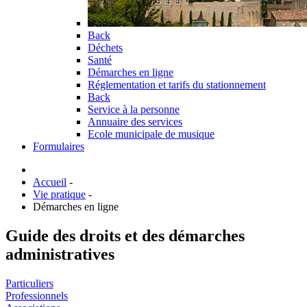
Back
Déchets
Santé
Démarches en ligne
Réglementation et tarifs du stationnement
Back
Service à la personne
Annuaire des services
Ecole municipale de musique
Formulaires
Accueil
-
Vie pratique
-
Démarches en ligne
Guide des droits et des démarches
administratives
Particuliers
Professionnels