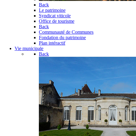
Back
Le patrimoine
Syndicat viticole
Office de tourisme
Back
Communauté de Communes
Fondation du patrimoine
Plan intéractif
Vie municipale
Back