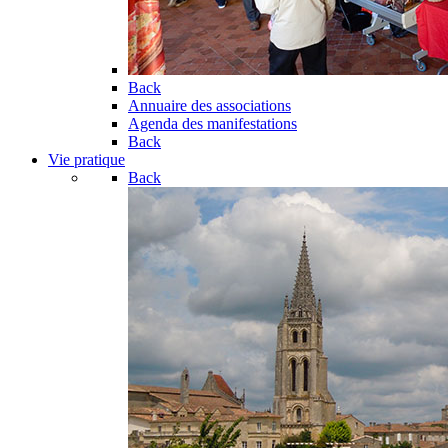
Back
Annuaire des associations
Agenda des manifestations
Back
Vie pratique
Back