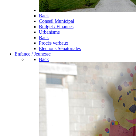
Back
Conseil Municipal
Budget / Finances
Urbanisme
Back
Procès verbaux
Elections Sénatoriales
Enfance / Jeunesse
Back