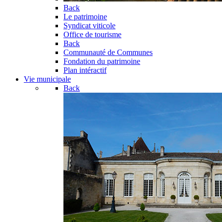
Back
Le patrimoine
Syndicat viticole
Office de tourisme
Back
Communauté de Communes
Fondation du patrimoine
Plan intéractif
Vie municipale
Back