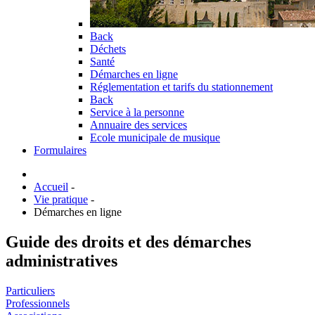
Back
Déchets
Santé
Démarches en ligne
Réglementation et tarifs du stationnement
Back
Service à la personne
Annuaire des services
Ecole municipale de musique
Formulaires
Accueil
-
Vie pratique
-
Démarches en ligne
Guide des droits et des démarches
administratives
Particuliers
Professionnels