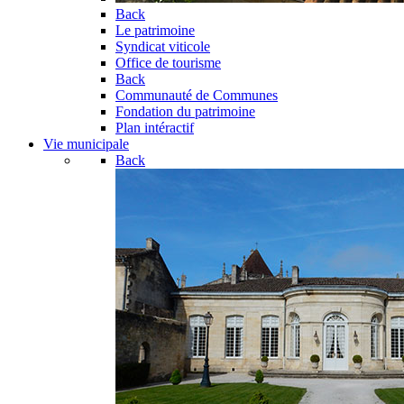
Back
Le patrimoine
Syndicat viticole
Office de tourisme
Back
Communauté de Communes
Fondation du patrimoine
Plan intéractif
Vie municipale
Back