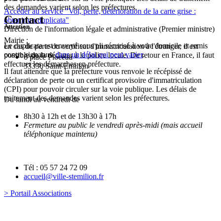
des demandes varient selon les préfectures.
Accéder au service "Vol, perte, détérioration de la carte grise :
Contact
obtenir un duplicata"
Attention
Direction de l'information légale et administrative (Premier ministre)
Mairie :
Le duplicata est envoyé sous
pli sécurisé
à votre domicile et remis
en cas de perte du certificat d'immatriculation à l'étranger, il est
contre signature
dans un délai qui peut varier
.
possible de la déclarer à la police locale. De retour en France, il faut
6 place Pioceau
effectuer les démarches en préfecture.
33330 Saint-Emilion
Il faut attendre que la préfecture vous renvoie le récépissé de
déclaration de perte ou un certificat provisoire d'immatriculation
(CPI) pour pouvoir circuler sur la voie publique. Les délais de
traitement des demandes varient selon les préfectures.
Du lundi au vendredi de
8h30 à 12h et de 13h30 à 17h
Fermeture au public le vendredi après-midi (mais accueil
téléphonique maintenu)
Tél : 05 57 24 72 09
accueil@ville-stemilion.fr
> Portail Associations