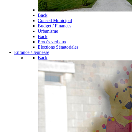
Back
Conseil Municipal
Budget / Finances
Urbanisme
Back
Procès verbaux
Elections Sénatoriales
Enfance / Jeunesse
Back