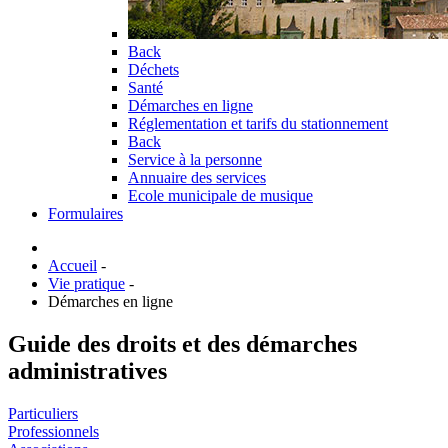
Back
Déchets
Santé
Démarches en ligne
Réglementation et tarifs du stationnement
Back
Service à la personne
Annuaire des services
Ecole municipale de musique
Formulaires
Accueil
-
Vie pratique
-
Démarches en ligne
Guide des droits et des démarches
administratives
Particuliers
Professionnels