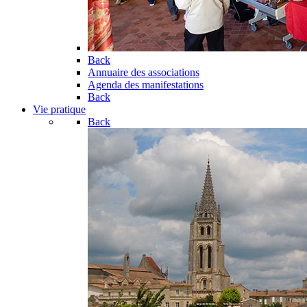
Back
Annuaire des associations
Agenda des manifestations
Back
Vie pratique
Back