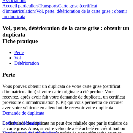
Associations
Accueil particuliers
Transports
Carte grise (certificat
d'immatriculation)
Vol, perte, détérioration de la carte grise : obtenir
un duplicata
Vol, perte, détérioration de la carte grise : obtenir un
duplicata
Fiche pratique
Perte
Vol
Détérioration
Perte
Vous pouvez obtenir un duplicata de votre carte grise (certificat
d'immatriculation) si votre carte originale a été perdue. Vous
recevrez, après avoir fait votre demande de duplicata, un certificat
provisoire d'immatriculation (CPI) qui vous permettra de circuler
avec votre véhicule en attendant de recevoir votre duplicata.
Demande de duplicata
La demande de duplicata ne peut être réalisée que par le titulaire de
Coût de la démarche
la carte grise. Ainsi, si votre véhicule a été acheté en crédit-bail ou