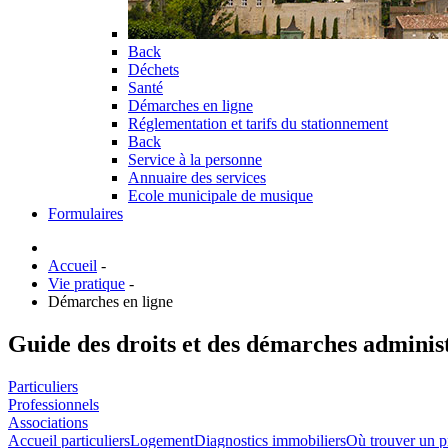
Back
Déchets
Santé
Démarches en ligne
Réglementation et tarifs du stationnement
Back
Service à la personne
Annuaire des services
Ecole municipale de musique
Formulaires
Accueil
-
Vie pratique
-
Démarches en ligne
Guide des droits et des démarches adminis
Particuliers
Professionnels
Associations
Accueil particuliers
Logement
Diagnostics immobiliers
Où trouver un pr