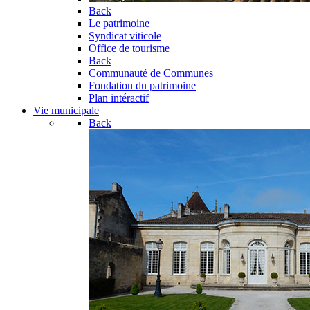
Back
Le patrimoine
Syndicat viticole
Office de tourisme
Back
Communauté de Communes
Fondation du patrimoine
Plan intéractif
Vie municipale
Back