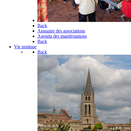
Back
Annuaire des associations
Agenda des manifestations
Back
Vie pratique
Back