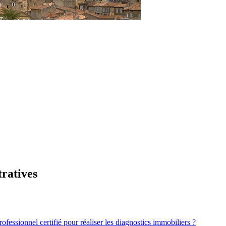
tratives
ofessionnel certifié pour réaliser les diagnostics immobiliers ?