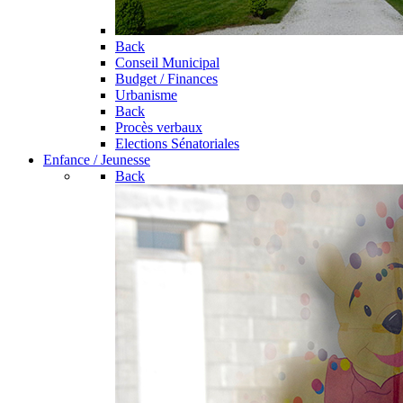
Back
Conseil Municipal
Budget / Finances
Urbanisme
Back
Procès verbaux
Elections Sénatoriales
Enfance / Jeunesse
Back