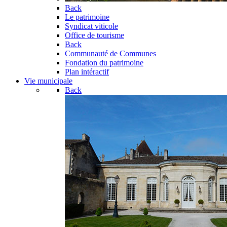
Back
Le patrimoine
Syndicat viticole
Office de tourisme
Back
Communauté de Communes
Fondation du patrimoine
Plan intéractif
Vie municipale
Back