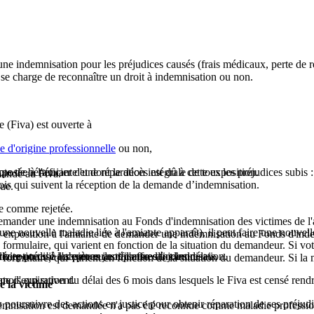
une indemnisation pour les préjudices causés (frais médicaux, perte de r
 se charge de reconnaître un droit à indemnisation ou non.
 (Fiva) est ouverte à
 d'origine professionnelle
ou non,
e de bénéficier d'une réparation intégrale de tous les préjudices subis :
osée à l'amiante et dont le décès est dû à cette exposition.
mande au Fiva.
is qui suivent la réception de la demande d’indemnisation.
ue.
ée comme rejetée.
emander une indemnisation au Fonds d'indemnisation des victimes de l'
'une nouvelle maladie liée à l'amiante apparaît), il peut faire une nouv
.
 exposition à l'amiante de demander une indemnisation au Fonds d'indem
formulaire, qui varient en fonction de la situation du demandeur. Si v
ception s'il accepte ou non l'offre d'indemnisation.
icite ou du à l'absence de réponse dans les délais.
aire précise les pièces justificatives à joindre
 formulaire, qui varient en fonction de la situation du demandeur. Si l
 mois qui suivent.
ate d'expiration du délai des 6 mois dans lesquels le Fiva est censé rendr
e la victime
 poursuivre des actions en justice pour obtenir réparation de ses préjud
indemnisation est demandée n'a pas été reconnue comme maladie professio