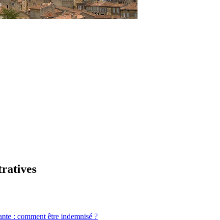
tratives
ante : comment être indemnisé ?