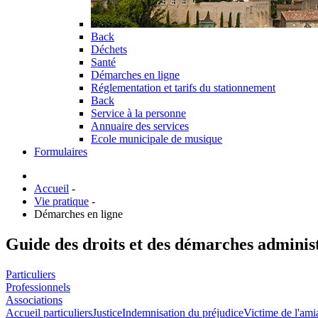
Back
Déchets
Santé
Démarches en ligne
Réglementation et tarifs du stationnement
Back
Service à la personne
Annuaire des services
Ecole municipale de musique
Formulaires
Accueil
-
Vie pratique
-
Démarches en ligne
Guide des droits et des démarches adminis
Particuliers
Professionnels
Associations
Accueil particuliers
Justice
Indemnisation du préjudice
Victime de l'ami