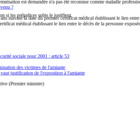
indemnisation est demandée n'a pas été reconnue comme maladie professio
evenu ?
si les préjudices subis le justifient.
s suivant la date du premier certificat médical établissant le lien entre 
rtificat médical établissant le lien entre le décès de la personne exposée
rité sociale pour 2001 : article 53
isation des victimes de l'amiante
vaut justification de l'exposition à l'amiante
tive (Premier ministre)