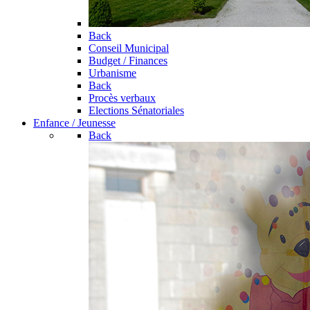
Back
Conseil Municipal
Budget / Finances
Urbanisme
Back
Procès verbaux
Elections Sénatoriales
Enfance / Jeunesse
Back