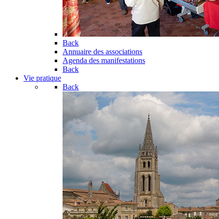
Back
Annuaire des associations
Agenda des manifestations
Back
Vie pratique
Back