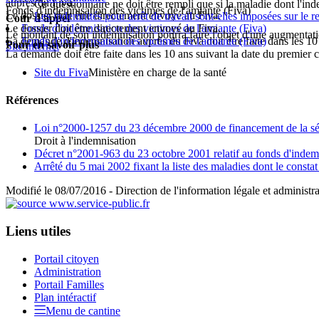
auprès du Fiva.
Ce questionnaire ne doit être rempli que si la maladie dont l'
Fonds d'indemnisation des victimes de l'amiante (Fiva)
Le dossier doit être directement envoyé au Fiva.
Les indemnités pour arrêt de travail sont-elles imposées sur le r
Cour d'appel
Le dossier doit être directement envoyé au Fiva.
Fonds d'indemnisation des victimes de l'amiante (Fiva)
Le montant de son indemnisation pourra faire l'objet d'une augmentation 
La demande d'indemnisation auprès du Fiva doit être faite dans les 10 an
Fonds d'indemnisation des victimes de l'amiante (Fiva)
Pour en savoir plus
Site internet
La demande doit être faite dans les 10 ans suivant la date du premier ce
Site du Fiva
Ministère en charge de la santé
Références
Loi n°2000-1257 du 23 décembre 2000 de financement de la sécu
Droit à l'indemnisation
Décret n°2001-963 du 23 octobre 2001 relatif au fonds d'indemn
Arrêté du 5 mai 2002 fixant la liste des maladies dont le constat 
Modifié le 08/07/2016 - Direction de l'information légale et administra
Liens utiles
Portail citoyen
Administration
Portail Familles
Plan intéractif
Menu de cantine