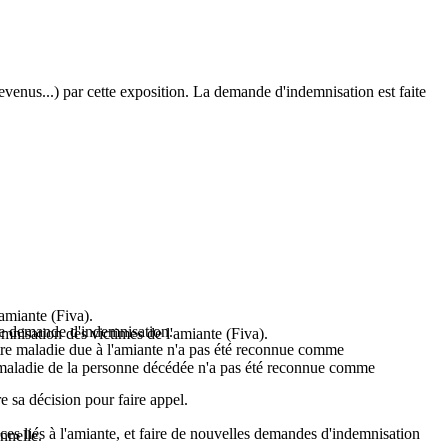
evenus...) par cette exposition. La demande d'indemnisation est faite
amiante (Fiva).
elle demande d'indemnisation.
nisation des victimes de l'amiante (Fiva).
otre maladie due à l'amiante n'a pas été reconnue comme
a maladie de la personne décédée n'a pas été reconnue comme
e sa décision pour faire appel.
ices liés à l'amiante, et faire de nouvelles demandes d'indemnisation
nnelle.