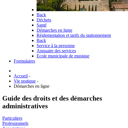
Back
Déchets
Santé
Démarches en ligne
Réglementation et tarifs du stationnement
Back
Service à la personne
Annuaire des services
Ecole municipale de musique
Formulaires
Accueil
-
Vie pratique
-
Démarches en ligne
Guide des droits et des démarches
administratives
Particuliers
Professionnels