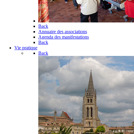
Back
Annuaire des associations
Agenda des manifestations
Back
Vie pratique
Back