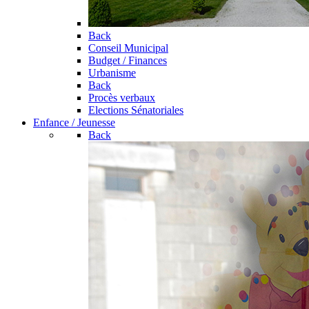
Back
Conseil Municipal
Budget / Finances
Urbanisme
Back
Procès verbaux
Elections Sénatoriales
Enfance / Jeunesse
Back