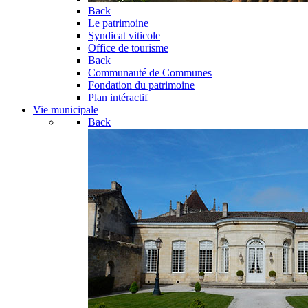
Back
Le patrimoine
Syndicat viticole
Office de tourisme
Back
Communauté de Communes
Fondation du patrimoine
Plan intéractif
Vie municipale
Back