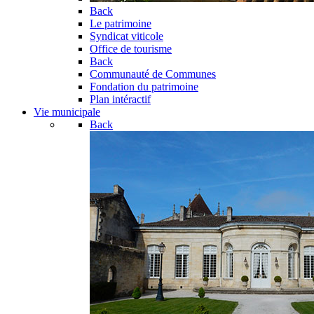
Back
Le patrimoine
Syndicat viticole
Office de tourisme
Back
Communauté de Communes
Fondation du patrimoine
Plan intéractif
Vie municipale
Back