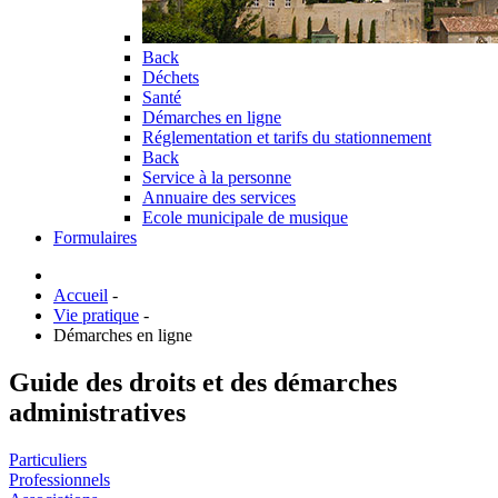
Back
Déchets
Santé
Démarches en ligne
Réglementation et tarifs du stationnement
Back
Service à la personne
Annuaire des services
Ecole municipale de musique
Formulaires
Accueil
-
Vie pratique
-
Démarches en ligne
Guide des droits et des démarches
administratives
Particuliers
Professionnels