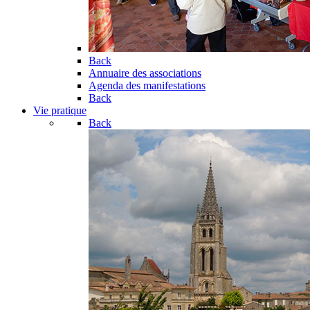
Back
Annuaire des associations
Agenda des manifestations
Back
Vie pratique
Back