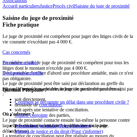
Associations
Accueil particuliers
Justice
Procès civil
Saisine du juge de proximité
Saisine du juge de proximité
Fiche pratique
Le juge de proximité est compétent pour juger des litiges civils de la
vie courante n'excédant pas
4 000 €
.
Cas concernés
En matière civile, le juge de proximité est compétent pour tous les
Procédure amiable
litiges dont le montant n'excède pas
4 000 €
.
Il est possible d'utiliser d'abord une procédure amiable, mais ce n'est
Déclaration au greffe
pas obligatoire.
Le juge de proximité peut être saisi par déclaration au greffe du
En cas de procédure amiable, le juge de proximité peut être saisi par
tribunal d'instance par le
demandeur
(ou
partie demanderesse
)
Question ? Réponse !
:
soit directement,
Comment se décompte un délai dans une procédure civile ?
demande de
conciliation
,
soit après une tentative de conciliation.
Où s'adresser ?
requête conjointe
des parties,
Le juge de proximité contacte ensuite lui-même la personne contre
laquelle la déclaration est faite : le
présentation volontaire des parties devant le juge.
défendeur
(ou
partie
Permanence juridique
(Pour s'informer)
défenderesse
).
Maison de justice et du droit
(Pour s'informer)
La tentative de conciliation peut être réalisée au moyen du