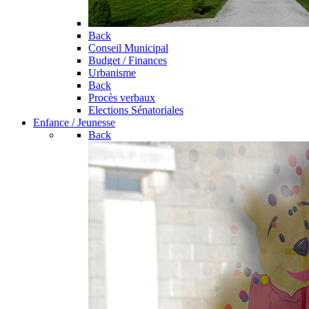
Back
Conseil Municipal
Budget / Finances
Urbanisme
Back
Procès verbaux
Elections Sénatoriales
Enfance / Jeunesse
Back