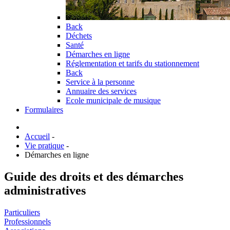
Back
Déchets
Santé
Démarches en ligne
Réglementation et tarifs du stationnement
Back
Service à la personne
Annuaire des services
Ecole municipale de musique
Formulaires
Accueil
-
Vie pratique
-
Démarches en ligne
Guide des droits et des démarches
administratives
Particuliers
Professionnels