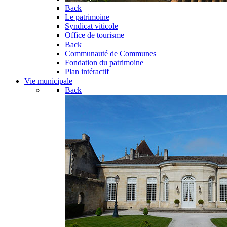
Back
Le patrimoine
Syndicat viticole
Office de tourisme
Back
Communauté de Communes
Fondation du patrimoine
Plan intéractif
Vie municipale
Back