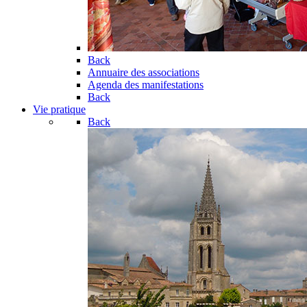
Back
Annuaire des associations
Agenda des manifestations
Back
Vie pratique
Back