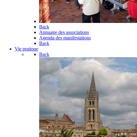
Back
Annuaire des associations
Agenda des manifestations
Back
Vie pratique
Back