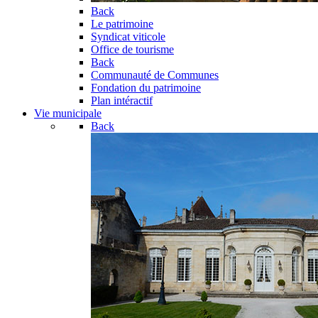
Back
Le patrimoine
Syndicat viticole
Office de tourisme
Back
Communauté de Communes
Fondation du patrimoine
Plan intéractif
Vie municipale
Back