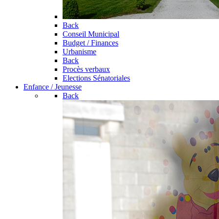
Back
Conseil Municipal
Budget / Finances
Urbanisme
Back
Procès verbaux
Elections Sénatoriales
Enfance / Jeunesse
Back