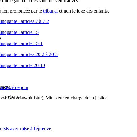
isque également des sanctions éducatives :
ation prononcée par le
tribunal
et non le juge des enfants,
nquante : articles 7 à 7-2
,
inquante : article 15
s
inquante : article 15-1
inquante : articles 20-2 à 20-3
inquante : article 20-10
ement.
ctivité de jour
e 10 à 12 ans.
tive (Premier ministre), Ministère en charge de la justice
sursis avec mise à l'épreuve
,