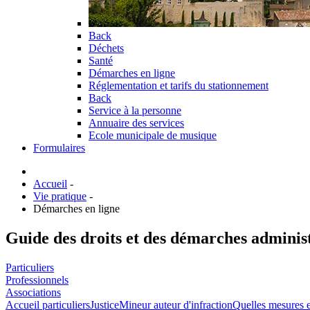
Back
Déchets
Santé
Démarches en ligne
Réglementation et tarifs du stationnement
Back
Service à la personne
Annuaire des services
Ecole municipale de musique
Formulaires
Accueil
-
Vie pratique
-
Démarches en ligne
Guide des droits et des démarches adminis
Particuliers
Professionnels
Associations
Accueil particuliers
Justice
Mineur auteur d'infraction
Quelles mesures e