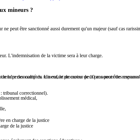
aux mineurs ?
r ne peut être sanctionné aussi durement qu'un majeur (sauf cas rarissim
eur. L'indemnisation de la victime sera à leur charge.
t rendre des comptes. Un enfant de moins de 10 ans peut être responsa
et de la personnalité du mineur, le procureur peut prononcer des mesures 
 tribunal correctionnel).
blissement médical,
lle,
re en charge de la justice
arge de la justice