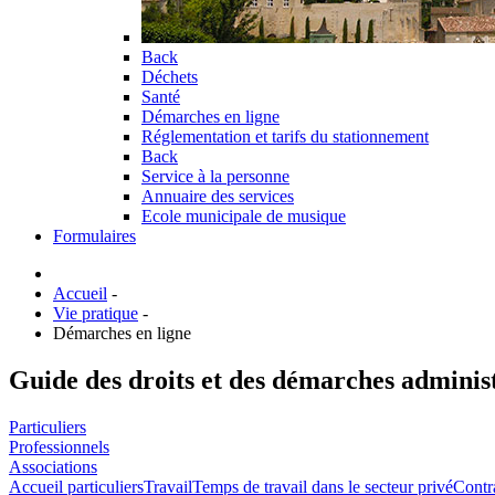
Back
Déchets
Santé
Démarches en ligne
Réglementation et tarifs du stationnement
Back
Service à la personne
Annuaire des services
Ecole municipale de musique
Formulaires
Accueil
-
Vie pratique
-
Démarches en ligne
Guide des droits et des démarches adminis
Particuliers
Professionnels
Associations
Accueil particuliers
Travail
Temps de travail dans le secteur privé
Contra