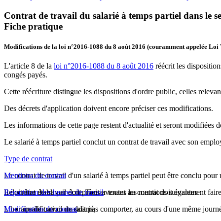
Contrat de travail du salarié à temps partiel dans le s
Fiche pratique
Modifications de la loi n°2016-1088 du 8 août 2016 (couramment appelée Loi 
L'article 8 de la
loi n°2016-1088 du 8 août 2016
réécrit les disposition
congés payés.
Cette réécriture distingue les dispositions d'ordre public, celles relevan
Des décrets d'application doivent encore préciser ces modifications.
Les informations de cette page restent d'actualité et seront modifiées d
Le salarié à temps partiel conclut un contrat de travail avec son emplo
Type de contrat
Le contrat de travail d'un salarié à temps partiel peut être conclu pou
Mentions du contrat
Il doit être établi par écrit. Tout avenant au contrat doit également faire
Le contrat de travail doit préciser toutes les mentions suivantes :
Répartition des heures de travail
L'horaire de travail ne doit pas comporter, au cours d'une même journé
Modification du contrat
qualification du salarié,