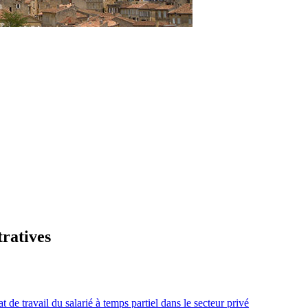
tratives
t de travail du salarié à temps partiel dans le secteur privé