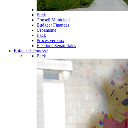
Back
Conseil Municipal
Budget / Finances
Urbanisme
Back
Procès verbaux
Elections Sénatoriales
Enfance / Jeunesse
Back