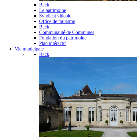
Back
Le patrimoine
Syndicat viticole
Office de tourisme
Back
Communauté de Communes
Fondation du patrimoine
Plan intéractif
Vie municipale
Back