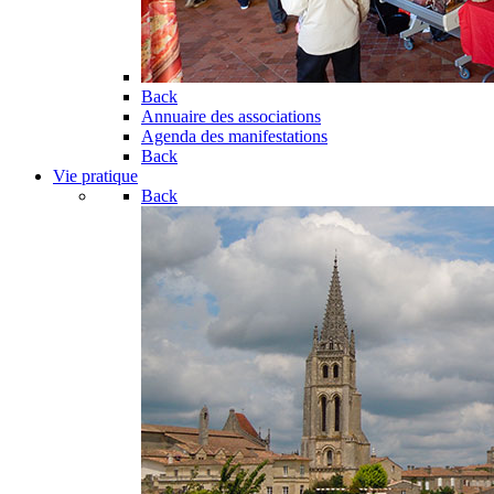
Back
Annuaire des associations
Agenda des manifestations
Back
Vie pratique
Back