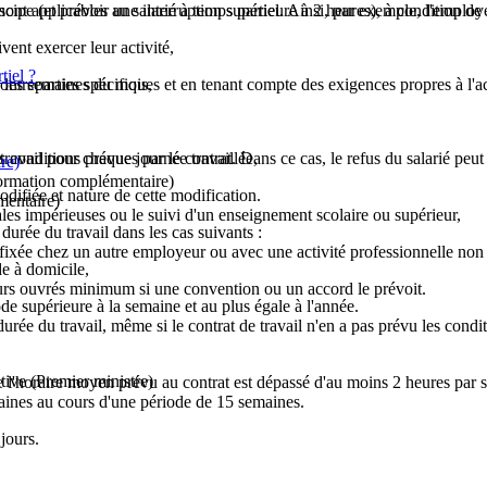
cipe (et prévoir une interruption supérieure à 2 heures), à condition de 
sont applicables au salarié à temps partiel. Ainsi, par exemple, l'employ
vent exercer leur activité,
tiel ?
ou les semaines du mois,
contreparties spécifiques et en tenant compte des exigences propres à l'ac
es conditions prévues par le contrat. Dans ce cas, le refus du salarié peu
travail pour chaque journée travaillée,
re)
ormation complémentaire)
modifiée et nature de cette modification.
mentaire)
les impérieuses ou le suivi d'un enseignement scolaire ou supérieur,
 durée du travail dans les cas suivants :
 fixée chez un autre employeur ou avec une activité professionnelle non 
de à domicile,
ours ouvrés minimum si une convention ou un accord le prévoit.
iode supérieure à la semaine et au plus égale à l'année.
rée du travail, même si le contrat de travail n'en a pas prévu les conditi
tive (Premier ministre)
 que l'horaire moyen prévu au contrat est dépassé d'au moins 2 heures pa
aines au cours d'une période de 15 semaines.
jours.