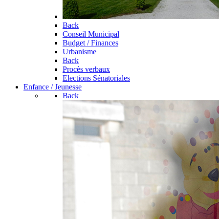
Back
Conseil Municipal
Budget / Finances
Urbanisme
Back
Procès verbaux
Elections Sénatoriales
Enfance / Jeunesse
Back