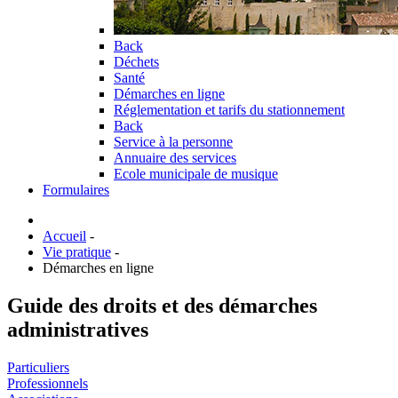
Back
Déchets
Santé
Démarches en ligne
Réglementation et tarifs du stationnement
Back
Service à la personne
Annuaire des services
Ecole municipale de musique
Formulaires
Accueil
-
Vie pratique
-
Démarches en ligne
Guide des droits et des démarches
administratives
Particuliers
Professionnels