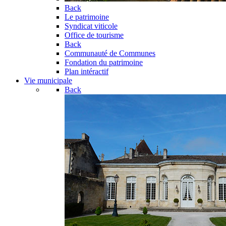
Back
Le patrimoine
Syndicat viticole
Office de tourisme
Back
Communauté de Communes
Fondation du patrimoine
Plan intéractif
Vie municipale
Back