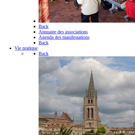
Back
Annuaire des associations
Agenda des manifestations
Back
Vie pratique
Back