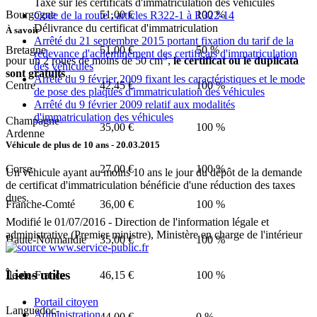
Taxe sur les certificats d'immatriculation des véhicules
Bourgogne
51,00 €
100 %
Code de la route : articles R322-1 à R322-14
Délivrance du certificat d'immatriculation
À savoir
Arrêté du 21 septembre 2015 portant fixation du tarif de la
Bretagne
51,00 €
50 %
redevance d'acheminement des certificats d'immatriculation
3
pour un 2 roues de moins de 50 cm
,
le certificat ou le duplicata
des véhicules
sont gratuits
.
Arrêté du 9 février 2009 fixant les caractéristiques et le mode
Centre
42,45 €
100 %
de pose des plaques d'immatriculation des véhicules
Arrêté du 9 février 2009 relatif aux modalités
d'immatriculation des véhicules
Champagne-
35,00 €
100 %
Ardenne
Véhicule de plus de 10 ans
- 20.03.2015
Corse
27,00 €
100 %
Un véhicule ayant au moins 10 ans le jour du dépôt de la demande
de certificat d'immatriculation bénéficie d'une réduction des taxes
dues.
Franche-Comté
36,00 €
100 %
Modifié le 01/07/2016 - Direction de l'information légale et
administrative (Premier ministre), Ministère en charge de l'intérieur
Haute-Normandie
35,00 €
100 %
Liens utiles
Île-de-France
46,15 €
100 %
Portail citoyen
Languedoc-
Administration
44,00 €
0 %