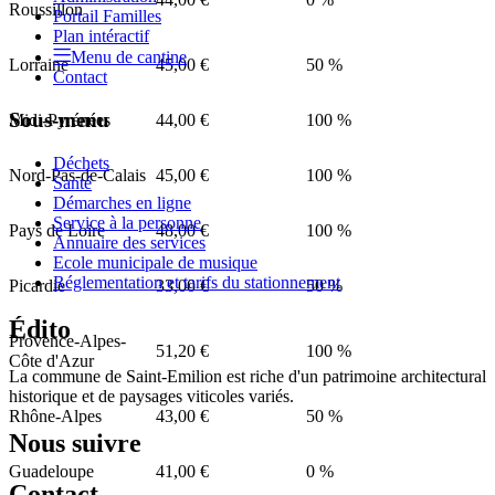
Roussillon
Portail Familles
Plan intéractif
Menu de cantine
Lorraine
45,00 €
50 %
Contact
Sous-menu
Midi-Pyrénées
44,00 €
100 %
Déchets
Nord-Pas-de-Calais
45,00 €
100 %
Santé
Démarches en ligne
Service à la personne
Pays de Loire
48,00 €
100 %
Annuaire des services
Ecole municipale de musique
Réglementation et tarifs du stationnement
Picardie
33,00 €
50 %
Édito
Provence-Alpes-
51,20 €
100 %
Côte d'Azur
La commune de Saint-Emilion est riche d'un patrimoine architectural
historique et de paysages viticoles variés.
Rhône-Alpes
43,00 €
50 %
Nous suivre
Guadeloupe
41,00 €
0 %
Contact