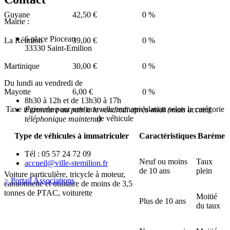
Guyane
42,50 €
0 %
Mairie :
6 place Pioceau
La Réunion
39,00 €
0 %
33330 Saint-Emilion
Martinique
30,00 €
0 %
Du lundi au vendredi de
Mayotte
6,00 €
0 %
8h30 à 12h et de 13h30 à 17h
Taxe régionale pour une nouvelle immatriculation selon la catégorie
Fermeture au public le vendredi après-midi (mais accueil
de véhicule
téléphonique maintenu)
Type de véhicules à immatriculer
Caractéristiques
Barème
Tél : 05 57 24 72 09
Neuf ou moins
Taux
accueil@ville-stemilion.fr
de 10 ans
plein
Voiture particulière, tricycle à moteur,
> Portail Associations
camionnette et utilitaire de moins de 3,5
tonnes de
PTAC
, voiturette
Moitié
Plus de 10 ans
du taux