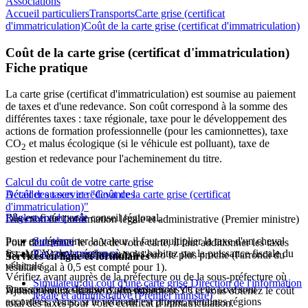
Associations
Accueil particuliers
Transports
Carte grise (certificat
d'immatriculation)
Coût de la carte grise (certificat d'immatriculation)
Coût de la carte grise (certificat d'immatriculation)
Fiche pratique
La carte grise (certificat d'immatriculation) est soumise au paiement
de taxes et d'une redevance. Son coût correspond à la somme des
différentes taxes : taxe régionale, taxe pour le développement des
actions de formation professionnelle (pour les camionnettes), taxe
CO
et malus écologique (si le véhicule est polluant), taxe de
2
gestion et redevance pour l'acheminement du titre.
Calcul du coût de votre carte grise
Accéder au service "Coût de la carte grise (certificat
Détail des taxes et redevances
d'immatriculation)"
Elle est fixée par le conseil régional.
Règlement du coût
Direction de l'information légale et administrative (Premier ministre)
Pour en déterminer la valeur, il faut multiplier la taxe d'un cheval
Sur place
Pour déterminer le coût de votre carte, il faut additionner les taxes
fiscal (CV) de la région où vous habitez par la puissance fiscale du
Par correspondance
Y1+Y2+Y3+Y4 et l'arrondir à l'euro le plus proche (l'arrondi du
Services en ligne et formulaires
véhicule.
résultat égal à 0,5 est compté pour 1).
Vérifiez avant auprès de la préfecture ou de la sous-préfecture où
Simulateur du coût d'une carte grise Direction de l'information
Dans certaines situations, des réductions de cette taxe sont
vous souhaitez déposer votre dossier :
Ajoutez ensuite la taxe d'acheminement Y5 et vous obtenez le coût
légale et administrative (Premier ministre)
accordées. Ainsi, si le véhicule est propre, certaines régions
total des taxes pour votre certificat d'immatriculation.