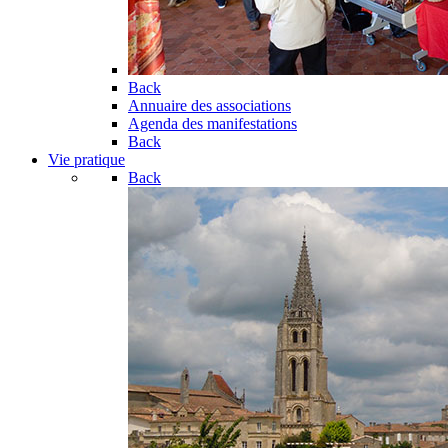
Back
Annuaire des associations
Agenda des manifestations
Back
Vie pratique
Back