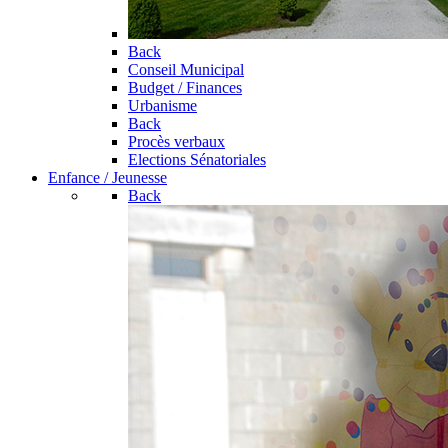
Back
Conseil Municipal
Budget / Finances
Urbanisme
Back
Procès verbaux
Elections Sénatoriales
Enfance / Jeunesse
Back