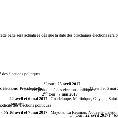
Cette page sera actualisée dès que la date des prochaines élections sera p
é des élections politiques
er
1
tour :
23 avril 2017
 élections
Présidentielle
5 ans
22 avril et 6 mai
Dates et périodicité des élections politiques
nd
2
tour :
7 mai 2017
22 avril et 6 mai 2017
: Guadeloupe, Martinique, Guyane, Saint-P
française
iodicité des élections politiques
tielle
23 avril et 7 mai 2017
: Mayotte, La Réunion, Nouvelle Calédoni
uin 2012
er
er
1
tour :
22 avril 2017
1
to