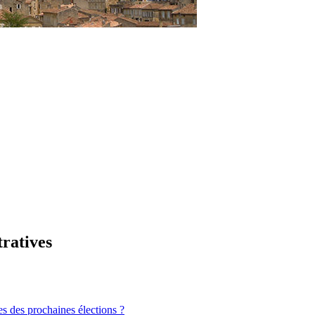
tratives
es des prochaines élections ?