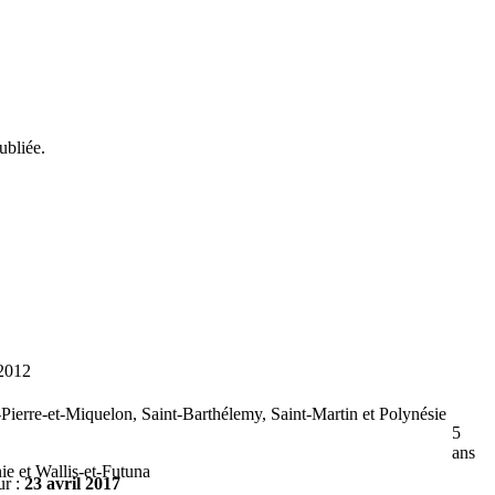
ubliée.
 2012
ierre-et-Miquelon, Saint-Barthélemy, Saint-Martin et Polynésie
5
ans
e et Wallis-et-Futuna
ur :
23 avril 2017