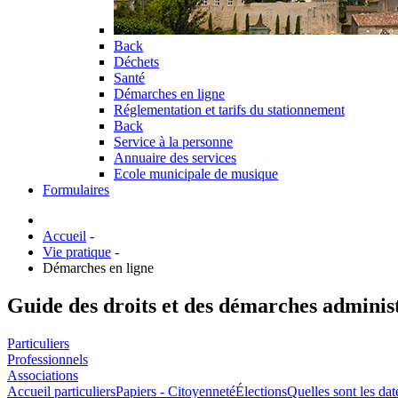
Back
Déchets
Santé
Démarches en ligne
Réglementation et tarifs du stationnement
Back
Service à la personne
Annuaire des services
Ecole municipale de musique
Formulaires
Accueil
-
Vie pratique
-
Démarches en ligne
Guide des droits et des démarches adminis
Particuliers
Professionnels
Associations
Accueil particuliers
Papiers - Citoyenneté
Élections
Quelles sont les dat