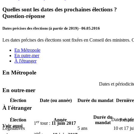
Quelles sont les dates des prochaines élections ?
Question-réponse
Dates précises des élections (à partir de 2019)
- 06.05.2016
Les dates précises des élections sont fixées en Conseil des ministres. 
En Métropole
En outre-mer
À l'étranger
En Métropole
Dates et périodicit
En outre-mer
Élection
Date (ou année)
Durée du mandat
Dernières
À l'étranger
Durée du
Dates et pér
Élection
Année
Présiden
er
mandat
1
tour :
11 juin 2017
Voir aussi
Législatives
5 ans
10 et 17 j
nd