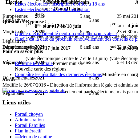
2
tour :
18 juin 2017
Élection
Continent américain
A
Listes électorales : inscription d'office à 18 ans
1er tour :
10 ou 11 juin
Listes électorales : nouvelle inscription
2017
Européennes
2019
5 ans
25 mai 20
Législatives
5 ans
Question ? Réponse !
er
er
nd
1
tour :
3 juin 2017
1
tour :
4 ju
2
tour :
17 ou 18 juin
2017
Municipales
2020
6 ans
23 et 30 m
Quelle pièce d'identité peut-on présenter pour voter ?
(vote électronique : entre le 24 et le 30 mai)
(vote électroni
Quelle est la date du prochain renouvellement des conseils de
Législatives
nd
nd
Européennes
2019
5 ans
Départementales
2021
6 ans
22 et 29 m
2
tour :
17 juin 2017
2
tour :
18 j
Pour en savoir plus
(vote électronique : entre le 7 et le 13 juin)
(vote électroni
Municipales
2020
6 ans
Régionales
2021
6 ans
6 et 13 dé
Réforme territoriale
Premier ministre
Nouvelle carte des régions
Connaître les résultats des dernières élections
Ministère en charge
Départementales
2021
6 ans
À noter
Modifié le 26/07/2016 - Direction de l'information légale et administra
les sénateurs ne sont pas élus directement par les électeurs, mais par 
Régionales
2021
6 ans
Liens utiles
Portail citoyen
Administration
Portail Familles
Plan intéractif
Menu de cantine