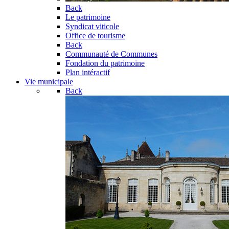
Back
Le patrimoine
Syndicat viticole
Office de tourisme
Back
Communauté de Communes
Fondation du patrimoine
Plan intéractif
Vie municipale
Back