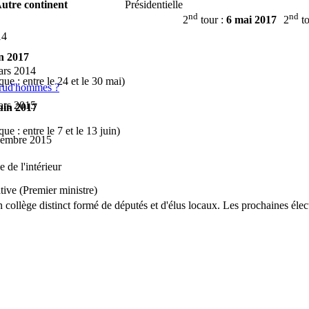
utre continent
Présidentielle
nd
nd
2
tour :
6 mai 2017
2
to
14
in 2017
ars 2014
que : entre le 24 et le 30 mai)
 prud'hommes ?
ars 2015
uin 2017
que : entre le 7 et le 13 juin)
cembre 2015
 de l'intérieur
tive (Premier ministre)
un collège distinct formé de députés et d'élus locaux. Les prochaines éle