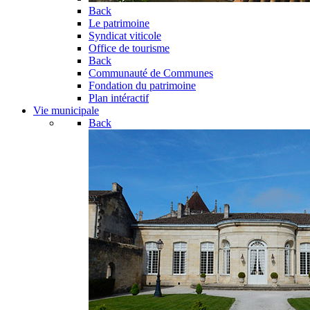
Back
Le patrimoine
Syndicat viticole
Office de tourisme
Back
Communauté de Communes
Fondation du patrimoine
Plan intéractif
Vie municipale
Back