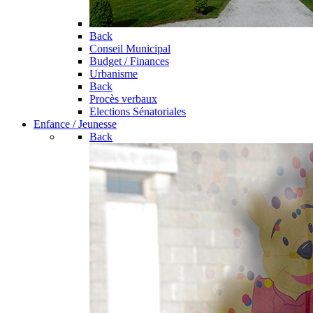
Back
Conseil Municipal
Budget / Finances
Urbanisme
Back
Procès verbaux
Elections Sénatoriales
Enfance / Jeunesse
Back