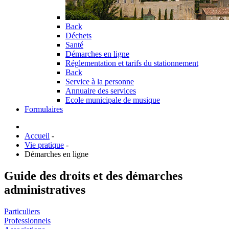
Back
Déchets
Santé
Démarches en ligne
Réglementation et tarifs du stationnement
Back
Service à la personne
Annuaire des services
Ecole municipale de musique
Formulaires
Accueil
-
Vie pratique
-
Démarches en ligne
Guide des droits et des démarches
administratives
Particuliers
Professionnels