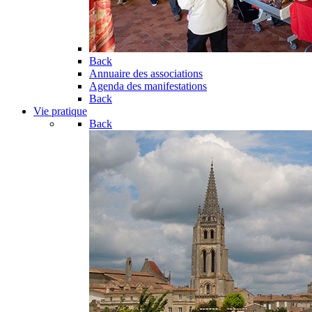
Back
Annuaire des associations
Agenda des manifestations
Back
Vie pratique
Back