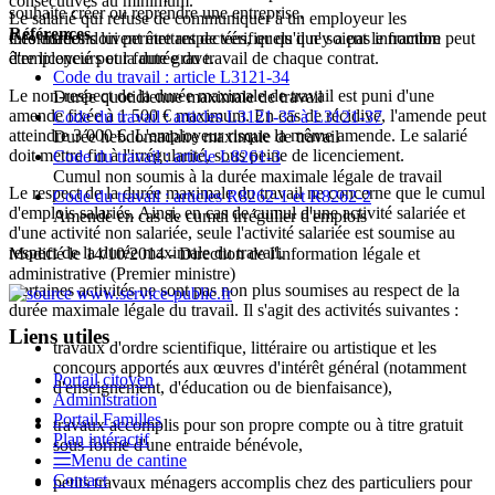
consécutives au minimum.
souhaite créer ou reprendre une entreprise.
Le salarié qui refuse de communiquer à un employeur les
Références
Ces durées doivent être respectées, quels que soient le nombre
informations lui permettant de vérifier qu'il n'y a pas infraction peut
d'employeurs et la durée du travail de chaque contrat.
être licencié pour faute grave.
Code du travail : article L3121-34
Le non-respect de la durée maximale de travail est puni d'une
Durée quotidienne maximale de travail
amende fixée à
1 500 €
maximum. En cas de récidive, l'amende peut
Code du travail : articles L3121-35 à L3121-37
atteindre
3 000 €
. L'employeur risque la même amende. Le salarié
Durée hebdomadaire maximale de travail
doit mettre fin à l'irrégularité, sous peine de licenciement.
Code du travail : article L8261-3
Cumul non soumis à la durée maximale légale de travail
Le respect de la durée maximale du travail ne concerne que le cumul
Code du travail : articles R8262-1 et R8262-2
d'emplois salariés. Ainsi, en cas de cumul d'une activité salariée et
Amende en cas de cumul irrégulier d'emplois
d'une activité non salariée, seule l'activité salariée est soumise au
respect de la durée maximale du travail.
Modifié le 14/10/2014 - Direction de l'information légale et
administrative (Premier ministre)
Certaines activités ne sont pas non plus soumises au respect de la
durée maximale légale du travail. Il s'agit des activités suivantes :
Liens utiles
travaux d'ordre scientifique, littéraire ou artistique et les
concours apportés aux œuvres d'intérêt général (notamment
Portail citoyen
d'enseignement, d'éducation ou de bienfaisance),
Administration
Portail Familles
travaux accomplis pour son propre compte ou à titre gratuit
Plan intéractif
sous forme d'une entraide bénévole,
Menu de cantine
Contact
petits travaux ménagers accomplis chez des particuliers pour