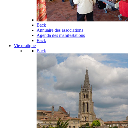
Back
Annuaire des associations
Agenda des manifestations
Back
Vie pratique
Back