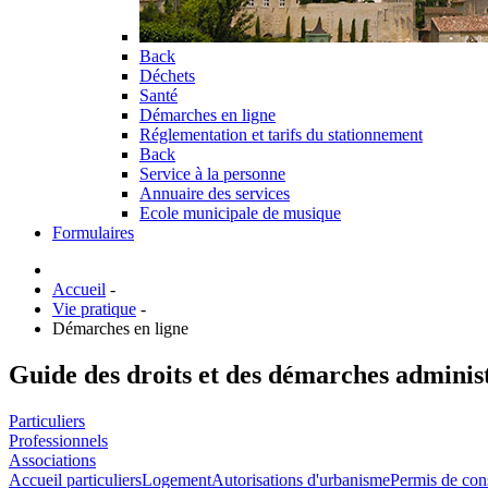
Back
Déchets
Santé
Démarches en ligne
Réglementation et tarifs du stationnement
Back
Service à la personne
Annuaire des services
Ecole municipale de musique
Formulaires
Accueil
-
Vie pratique
-
Démarches en ligne
Guide des droits et des démarches adminis
Particuliers
Professionnels
Associations
Accueil particuliers
Logement
Autorisations d'urbanisme
Permis de cons