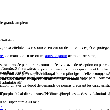
 de grande ampleur.
 existant.
 à l'exception :
e porter atteinte aux ressources en eau ou de nuire aux espèces protégée
nes
de moins de 10 m² ou les
abris de jardin
de moins de 5 m²,
us est adressée par lettre recommandée avec avis de réception ou par cou
 l'un des 2 formulaires.
 à la mairie de revoir sa position dans les 2 mois qui suivent le refus 
agrandissement d'une maison.
cision de refus pour saisir le tribunal administratif par lettre recomman
on qu'elle vous a indiqué, cela signifie, en principe, qu'elle ne s'oppos
oit à l'obtention d'un permis de construire.
a mairie doit vous le délivrer sur simple demande de votre part. Toutefoi
t/ou ses annexes comprenant ou non des démolitions
 administratif.
ruction, un avis de dépôt de demande de permis précisant les caractéristiqu
d'un plan local d'urbanisme (PLU) ou d'un plan d'occupation des sols (
tabli par un architecte pour des personnes physiques ou des exploitations a
u sol
supérieure à 40 m² ;
 ?