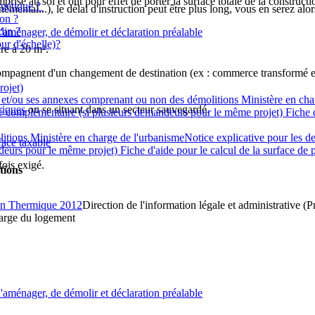
prise au sol et ont pour effet de porter la surface totale de la construct
rgétique ?
mental...), le délai d'instruction peut être plus long, vous en serez al
ion ?
din ?
'aménager, de démolir et déclaration préalable
our d'échelle)?
re à 20 m².
accompagnent d'un changement de destination (ex : commerce transformé e
rojet)
et/ou ses annexes comprenant ou non des démolitions Ministère en cha
riques
ou se situant dans un secteur sauvegardé.
e complémentaire (si plusieurs demandeurs pour le même projet) Fiche d'a
ions Ministère en charge de l'urbanismeNotice explicative pour les de
face taxable
eurs pour le même projet) Fiche d'aide pour le calcul de la surface de p
fois exigé.
tions
tion Thermique 2012
Direction de l'information légale et administrative (P
harge du logement
'aménager, de démolir et déclaration préalable