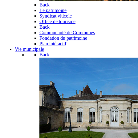
Back
Le patrimoine
Syndicat viticole
Office de tourisme
Back
Communauté de Communes
Fondation du patrimoine
Plan intéractif
Vie municipale
Back