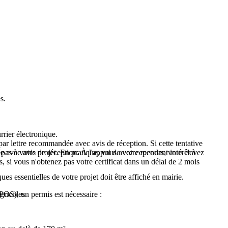
s.
rrier électronique.
par lettre recommandée avec avis de réception. Si cette tentative
dée avec avis de réception. À l'appui de votre recours, vous devez
e pas à votre projet. En pratique, vous avez cependant intérêt à
s, si vous n'obtenez pas votre certificat dans un délai de 2 mois
es essentielles de votre projet doit être affiché en mairie.
POS), un permis est nécessaire :
gricoles.