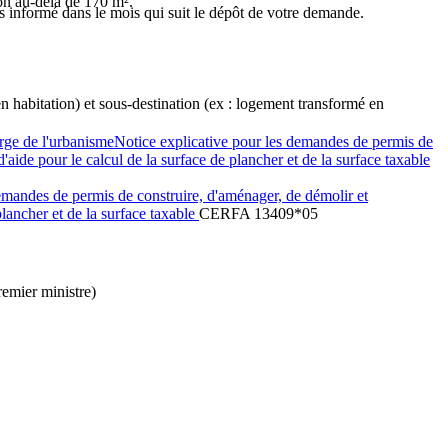
ion au-delà de 170 m².
ors informé dans le mois qui suit le dépôt de votre demande.
n habitation) et sous-destination (ex : logement transformé en
rge de l'urbanismeNotice explicative pour les demandes de permis de
ide pour le calcul de la surface de plancher et de la surface taxable
mandes de permis de construire, d'aménager, de démolir et
lancher et de la surface taxable
CERFA 13409*05
remier ministre)