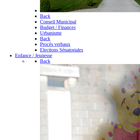
Back
Conseil Municipal
Budget / Finances
Urbanisme
Back
Procès verbaux
Elections Sénatoriales
Enfance / Jeunesse
Back