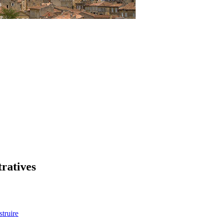
tratives
truire