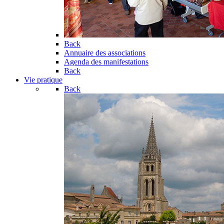
Back
Annuaire des associations
Agenda des manifestations
Back
Vie pratique
Back