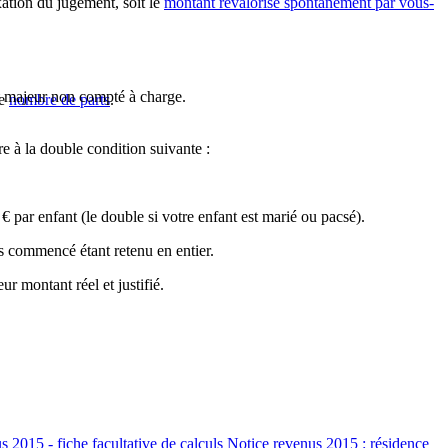
xation du jugement, soit le
montant revalorisé spontanément par vous-
t majeur non compté à charge.
de
nombre de parts
.
e à la double condition suivante :
 €
par enfant (le double si votre enfant est marié ou pacsé).
s commencé étant retenu en entier.
r montant réel et justifié.
 2015 - fiche facultative de calculs Notice revenus 2015 : résidence