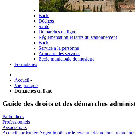
Back
Déchets
Santé
Démarches en ligne
Réglementation et tarifs du stationnement
Back
Service à la personne
Annuaire des services
Ecole municipale de musique
Formulaires
Accueil
-
Vie pratique
-
Démarches en ligne
Guide des droits et des démarches adminis
Particuliers
Professionnels
Associations
Accueil particuliers
Argent
Impôt sur le revenu : déductions, réductions