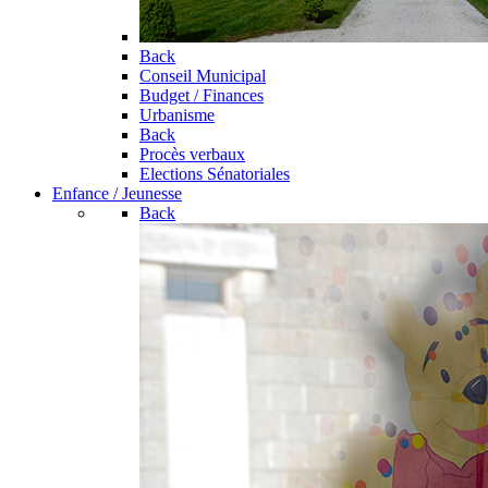
Back
Conseil Municipal
Budget / Finances
Urbanisme
Back
Procès verbaux
Elections Sénatoriales
Enfance / Jeunesse
Back