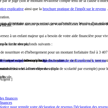
 par le juge (soit le montant revalorisé compte tenu de la clause d'inde
otice explicative
ainsi que la
brochure pratique de l'impôt sur le revenu
.
ration.
nsion alimentaire que vous versez pour subvenir aux besoins d'un enfan
ne pouvez déduire aucune pension car vous bénéficiez d'une majoration 
 fiscale.
rsez à un enfant majeur qui a besoin de votre aide financière pour vivr
ns la limite des plafonds suivants :
impôt sur le revenu,
s de nourriture et d'hébergement pour un montant forfaitaire fixé à
3 407
es études ou qui est au chômage.
tte somme est réduite au prorata du nombre de mois concernés, tout moi
ille et que vous subvenez seul à ses besoins
otice explicative
ainsi que la
brochure pratique de l'impôt sur le revenu
.
ment déduire les autres dépenses (frais de scolarité par exemple) pour leu
ration.
us subvenez seul à l'entretien du couple
]
 fiscale.
ant.
Argent ]
des finances
finances
otice pour remplir votre déclaration de revenus Déclaration des revenus