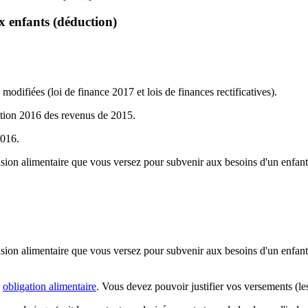
x enfants (déduction)
 modifiées (loi de finance 2017 et lois de finances rectificatives).
ation 2016 des revenus de 2015.
2016.
nsion alimentaire que vous versez pour subvenir aux besoins d'un enfan
nsion alimentaire que vous versez pour subvenir aux besoins d'un enfa
e
obligation alimentaire
. Vous devez pouvoir justifier vos versements (les