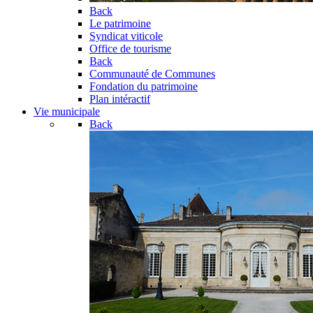
Back
Le patrimoine
Syndicat viticole
Office de tourisme
Back
Communauté de Communes
Fondation du patrimoine
Plan intéractif
Vie municipale
Back