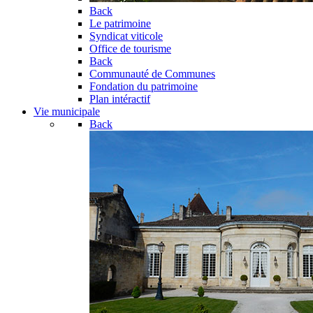
Back
Le patrimoine
Syndicat viticole
Office de tourisme
Back
Communauté de Communes
Fondation du patrimoine
Plan intéractif
Vie municipale
Back