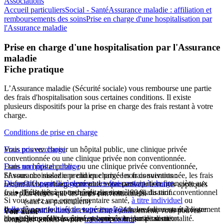
Associations
Accueil particuliers
Social - Santé
Assurance maladie : affiliation et
remboursements des soins
Prise en charge d'une hospitalisation par
l'Assurance maladie
Prise en charge d'une hospitalisation par l'Assurance
maladie
Fiche pratique
L’Assurance maladie (Sécurité sociale) vous rembourse une partie
des frais d'hospitalisation sous certaines conditions. Il existe
plusieurs dispositifs pour la prise en charge des frais restant à votre
charge.
Conditions de prise en charge
Vous pouvez choisir un hôpital public, une clinique privée
Frais pris en charge
conventionnée ou une clinique privée non conventionnée.
Dans un hôpital public ou une clinique privée conventionnée,
Frais non pris en charge
Si vous choisissez une clinique privée non conventionnée, les frais
l'Assurance maladie prend en charge les frais suivants :
Le forfait hospitalier représente votre participation financière aux
Dispositifs pour le règlement des frais restant à charge
restant à votre charge sont plus importants car les tarifs appliqués
frais d'hébergement entraînés par votre hospitalisation.
Frais liés à votre hospitalisation à 80 % du
tarif conventionnel
sont plus élevés que les
tarifs conventionnels
.
Si vous avez une complémentaire santé,
à titre individuel
ou
(sauf cas particuliers)
Il est dû pour tout séjour supérieur à 24 heures dans un établissement
collective par le biais de votre employeur
, les frais restant à votre
Pour vous aider dans le choix d'un établissement, vous pouvez
Voir aussi
hospitalier public ou privé, y compris le jour de sortie.
charge peuvent vous être remboursés en partie ou en totalité.
Soins réalisés avant ou après votre hospitalisation
demander conseil à votre
médecin traitant
.