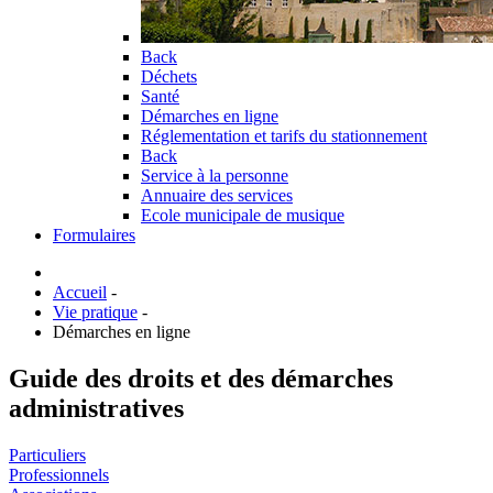
Back
Déchets
Santé
Démarches en ligne
Réglementation et tarifs du stationnement
Back
Service à la personne
Annuaire des services
Ecole municipale de musique
Formulaires
Accueil
-
Vie pratique
-
Démarches en ligne
Guide des droits et des démarches
administratives
Particuliers
Professionnels