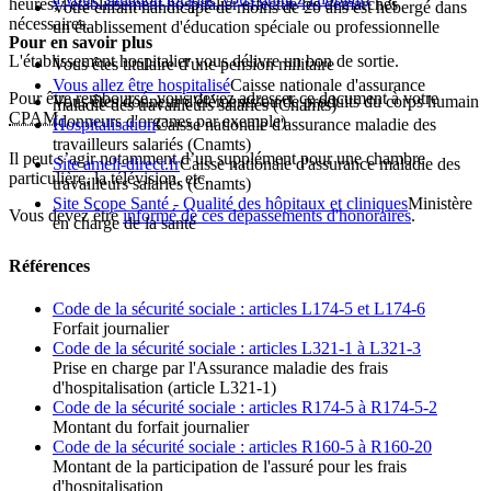
heures, l'établissement hospitalier effectue les démarches
Votre enfant handicapé de moins de 20 ans est hébergé dans
nécessaires.
un établissement d'éducation spéciale ou professionnelle
Pour en savoir plus
L'établissement hospitalier vous délivre un bon de sortie.
Vous êtes titulaire d'une pension militaire
Vous allez être hospitalisé
Caisse nationale d'assurance
Pour être remboursé, vous devez adresser ce document à votre
Vous êtes donneur d'éléments ou de produits du corps humain
maladie des travailleurs salariés (Cnamts)
CPAM
(donneurs d'organes par exemple)
Hospitalisation
Caisse nationale d'assurance maladie des
travailleurs salariés (Cnamts)
Il peut s’agir notamment d’un supplément pour une chambre
Site ameli-direct.fr
Caisse nationale d'assurance maladie des
particulière, la télévision, etc.
travailleurs salariés (Cnamts)
Site Scope Santé - Qualité des hôpitaux et cliniques
Ministère
Vous devez être
informé de ces dépassements d'honoraires
.
en charge de la santé
Références
Code de la sécurité sociale : articles L174-5 et L174-6
Forfait journalier
Code de la sécurité sociale : articles L321-1 à L321-3
Prise en charge par l'Assurance maladie des frais
d'hospitalisation (article L321-1)
Code de la sécurité sociale : articles R174-5 à R174-5-2
Montant du forfait journalier
Code de la sécurité sociale : articles R160-5 à R160-20
Montant de la participation de l'assuré pour les frais
d'hospitalisation