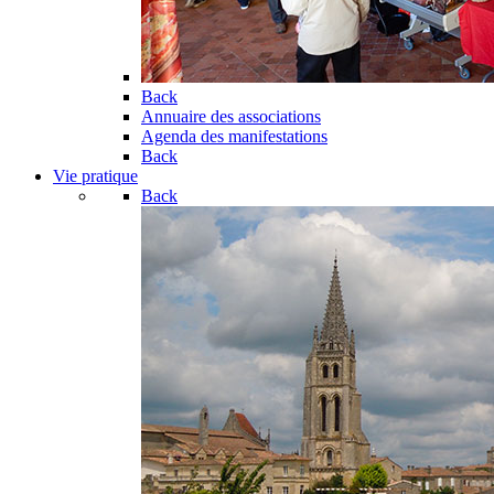
Back
Annuaire des associations
Agenda des manifestations
Back
Vie pratique
Back