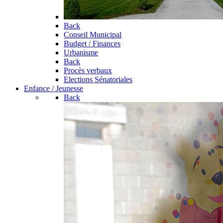
Back
Conseil Municipal
Budget / Finances
Urbanisme
Back
Procès verbaux
Elections Sénatoriales
Enfance / Jeunesse
Back