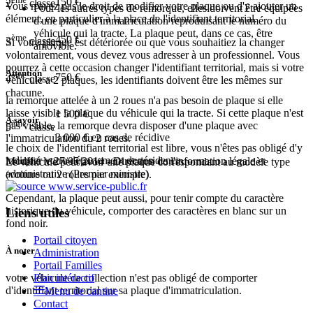
150 €
2
classe
Vous n'avez pas le droit de modifier votre plaque ou d'y ajouter un
Pour les autres types de remorque, elles doivent être équipées
élément, en particulier à la place de l'identifiant territorial.
d'une plaque d'immatriculation reproduisant le numéro du
véhicule qui la tracte. La plaque peut, dans ce cas, être
ème
450 €
3
classe
Si votre plaque est détériorée ou que vous souhaitiez la changer
amovible.
volontairement, vous devez vous adresser à un professionnel. Vous
pourrez à cette occasion changer l'identifiant territorial, mais si votre
Attention
ème
750 €
4
classe
véhicule a 2 plaques, les identifiants doivent être les mêmes sur
chacune.
la remorque attelée à un 2 roues n'a pas besoin de plaque si elle
laisse visible la plaque du véhicule qui la tracte. Si cette plaque n'est
1 500 €
À savoir
ème
pas visible, la remorque devra disposer d'une plaque avec
5
classe
3 000 €
en cas de récidive
l'immatriculation du 2 roues.
le choix de l'
identifiant territorial
est libre, vous n'êtes pas obligé d'y
indiquer votre département de résidence.
Modifié le 27/05/2014 - Direction de l'information légale et
Le véhicule peut avoir une plaque correspondant au modèle type
administrative (Premier ministre)
(voiture ou 2 roues par exemple).
Cependant, la plaque peut aussi, pour tenir compte du caractère
historique du véhicule, comporter des caractères en blanc sur un
Liens utiles
fond noir.
Portail citoyen
À noter
Administration
Portail Familles
Plan intéractif
votre véhicule de collection n'est pas obligé de comporter
d'identifiant territorial sur sa plaque d'immatriculation.
Menu de cantine
Contact