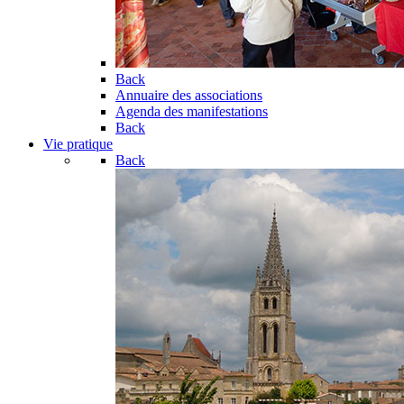
Back
Annuaire des associations
Agenda des manifestations
Back
Vie pratique
Back