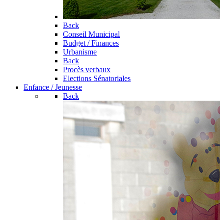
Back
Conseil Municipal
Budget / Finances
Urbanisme
Back
Procès verbaux
Elections Sénatoriales
Enfance / Jeunesse
Back