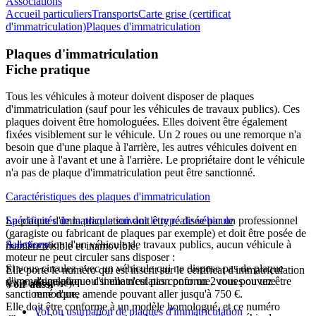
Associations
Accueil particuliers
Transports
Carte grise (certificat
d'immatriculation)
Plaques d'immatriculation
Plaques d'immatriculation
Fiche pratique
Tous les véhicules à moteur doivent disposer de plaques
d'immatriculation (sauf pour les véhicules de travaux publics). Ces
plaques doivent être homologuées. Elles doivent être également
fixées visiblement sur le véhicule. Un 2 roues ou une remorque n'a
besoin que d'une plaque à l'arrière, les autres véhicules doivent en
avoir une à l'avant et une à l'arrière. Le propriétaire dont le véhicule
n'a pas de plaque d'immatriculation peut être sanctionné.
Caractéristiques des plaques d'immatriculation
La plaque d'immatriculation doit être réalisée par un professionnel
Spécificités de la plaque suivant le type de véhicule
(garagiste ou fabricant de plaques par exemple) et doit être posée de
À l'exception d'un véhicule de travaux publics, aucun véhicule à
Sanctions
manière visible et inamovible.
moteur ne peut circuler sans disposer :
Si vous circulez avec un véhicule qui ne dispose pas de plaque
Elle porte le numéro qui est inscrit sur le certificat d'immatriculation
d'immatriculation ou si elle n'est pas conforme, vous pouvez être
d'une plaque d'immatriculation pour un 2 roues ou une
(ex-carte grise).
Voir aussi
sanctionné d'une amende pouvant aller jusqu'à
remorque,
750 €
.
Elle doit être conforme à un modèle homologué, et ce numéro
Vol ou usurpation de plaques d'immatriculation