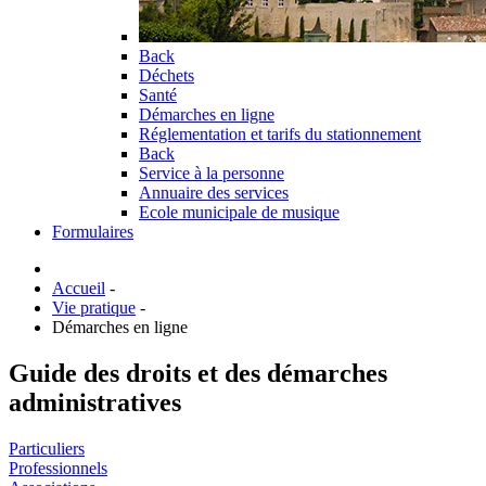
Back
Déchets
Santé
Démarches en ligne
Réglementation et tarifs du stationnement
Back
Service à la personne
Annuaire des services
Ecole municipale de musique
Formulaires
Accueil
-
Vie pratique
-
Démarches en ligne
Guide des droits et des démarches
administratives
Particuliers
Professionnels