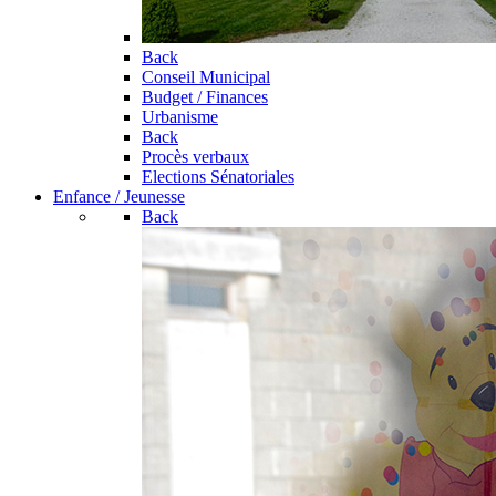
Back
Conseil Municipal
Budget / Finances
Urbanisme
Back
Procès verbaux
Elections Sénatoriales
Enfance / Jeunesse
Back