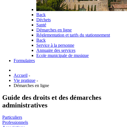
Back
Déchets
Santé
Démarches en ligne
Réglementation et tarifs du stationnement
Back
Service à la personne
Annuaire des services
Ecole municipale de musique
Formulaires
Accueil
-
Vie pratique
-
Démarches en ligne
Guide des droits et des démarches
administratives
Particuliers
Professionnels