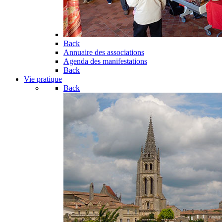
Back
Annuaire des associations
Agenda des manifestations
Back
Vie pratique
Back