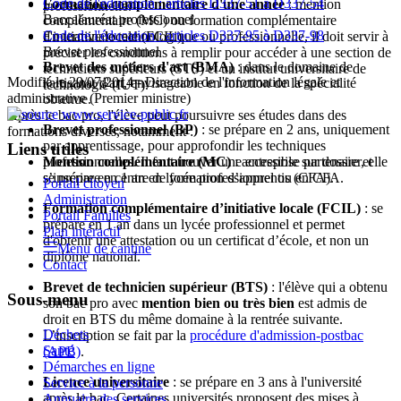
Code de l'éducation : articles D337-51 à D337-54
Formation complémentaire d'une année
: mention
professionnelle.
Baccalauréat professionnel
complémentaire (MC) ou formation complémentaire
Code de l'éducation : articles D337-95 à D337-98
d'initiative locale (FCIL).
En terminale technologique ou professionnelle, il doit servir à
Brevet professionnel
préciser les conditions à remplir pour accéder à une section de
Brevet des métiers d'art (BMA)
: dans le domaine de
techniciens supérieurs (STS) et un institut universitaire de
Modifié le 29/07/2014 - Direction de l'information légale et
l'artisanat d'art, envisageable en fonction de la spécialité
technologie (IUT).
administrative (Premier ministre)
obtenue.
Après le bac pro, l'élève peut poursuivre ses études dans des
Brevet professionnel (BP)
: se prépare en 2 ans, uniquement
formations diverses, notamment :
par apprentissage, pour approfondir les techniques
Liens utiles
professionnelles. Il faut trouver une entreprise partenaire et
Mention complémentaire (MC)
: accessible sur dossier, elle
s’inscrire en centre de formation d’apprentis (CFA).
se prépare en 1 an en lycée professionnel ou en CFA.
Portail citoyen
Administration
Formation complémentaire d’initiative locale (FCIL)
: se
Portail Familles
prépare en 1 an dans un lycée professionnel et permet
Plan intéractif
d'obtenir une attestation ou un certificat d’école, et non un
Menu de cantine
diplôme national.
Contact
Brevet de technicien supérieur (BTS)
: l'élève qui a obtenu
Sous-menu
son bac pro avec
mention bien ou très bien
est admis de
droit en BTS du même domaine à la rentrée suivante.
Déchets
L’inscription se fait par la
procédure d'admission-postbac
Santé
(APB)
.
Démarches en ligne
Licence universitaire
: se prépare en 3 ans à l'université
Service à la personne
après le bac. Certaines universités proposent des mises à
Annuaire des services