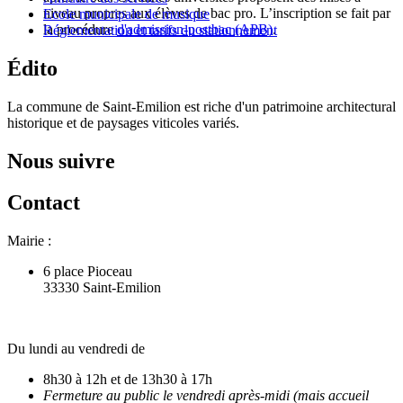
niveau propres aux élèves de bac pro. L’inscription se fait par
Ecole municipale de musique
la procédure
d'admission-postbac (APB)
.
Réglementation et tarifs du stationnement
Édito
La commune de Saint-Emilion est riche d'un patrimoine architectural
historique et de paysages viticoles variés.
Nous suivre
Contact
Mairie :
6 place Pioceau
33330 Saint-Emilion
Du lundi au vendredi de
8h30 à 12h et de 13h30 à 17h
Fermeture au public le vendredi après-midi (mais accueil