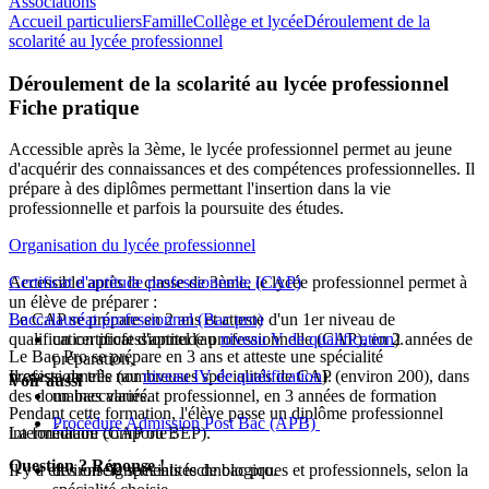
Associations
Accueil particuliers
Famille
Collège et lycée
Déroulement de la
scolarité au lycée professionnel
Déroulement de la scolarité au lycée professionnel
Fiche pratique
Accessible après la 3ème, le lycée professionnel permet au jeune
d'acquérir des connaissances et des compétences professionnelles. Il
prépare à des diplômes permettant l'insertion dans la vie
professionnelle et parfois la poursuite des études.
Organisation du lycée professionnel
Accessible après la classe de 3ème, le lycée professionnel permet à
Certificat d'aptitude professionnelle (CAP)
un élève de préparer :
Le CAP se prépare en 2 ans et atteste d'un 1er niveau de
Baccalauréat professionnel (Bac pro)
qualification professionnel (au
un certificat d'aptitude professionnelle (CAP), en 2 années de
niveau V de qualification
).
Le Bac Pro se prépare en 3 ans et atteste une spécialité
préparation,
Il existe de très nombreuses spécialités de CAP (environ 200), dans
professionnelle (au
niveau IV de qualification
).
Voir aussi
des domaines variés.
un baccalauréat professionnel, en 3 années de formation
Pendant cette formation, l'élève passe un diplôme professionnel
Procédure Admission Post Bac (APB)
La formation comporte :
intermédiaire (CAP ou BEP).
Question ? Réponse !
Il y a environ 90 spécialités de bac pro.
des enseignements technologiques et professionnels, selon la