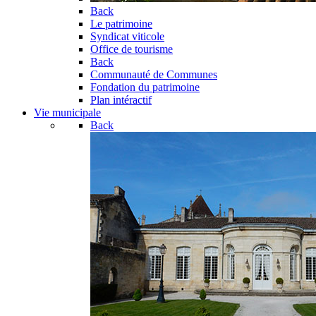
Back
Le patrimoine
Syndicat viticole
Office de tourisme
Back
Communauté de Communes
Fondation du patrimoine
Plan intéractif
Vie municipale
Back