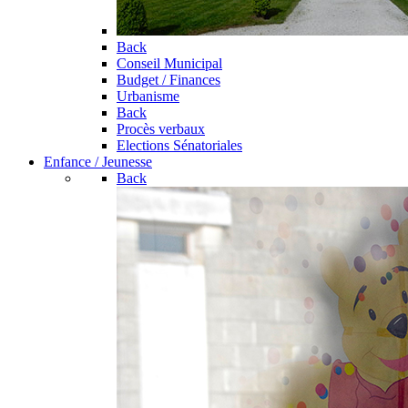
Back
Conseil Municipal
Budget / Finances
Urbanisme
Back
Procès verbaux
Elections Sénatoriales
Enfance / Jeunesse
Back