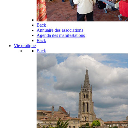
Back
Annuaire des associations
Agenda des manifestations
Back
Vie pratique
Back