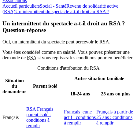
Associations
Accueil particuliers
Social - Santé
Revenu de solidarité active
(RSA)
Un intermittent du spectacle a-t-il droit au RSA ?
Un intermittent du spectacle a-t-il droit au RSA ?
Question-réponse
Oui, un intermittent du spectacle peut percevoir le RSA.
Vous êtes considéré comme un salarié. Vous pouvez présenter une
demande de
RSA
si vous replissez les conditions pour en bénéficier.
Conditions d'attribution du RSA
Autre situation familiale
Situation
du
Parent isolé
demandeur
18-24 ans
25 ans ou plus
RSA Français
Français jeune
Français à partir de
parent isolé :
Français
actif : conditions
25 ans : conditions
conditions à
à remplir
à remplir
remplir