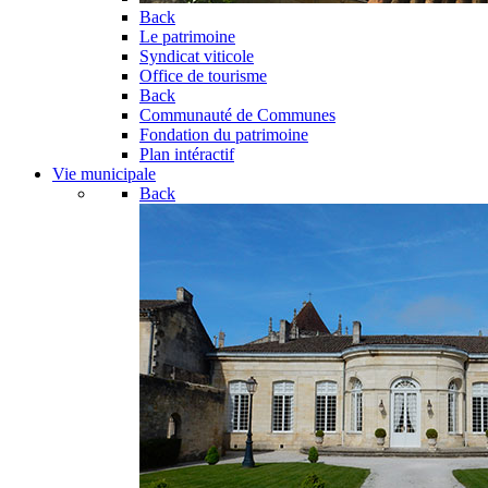
Back
Le patrimoine
Syndicat viticole
Office de tourisme
Back
Communauté de Communes
Fondation du patrimoine
Plan intéractif
Vie municipale
Back