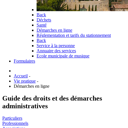
Back
Déchets
Santé
Démarches en ligne
Réglementation et tarifs du stationnement
Back
Service à la personne
Annuaire des services
Ecole municipale de musique
Formulaires
Accueil
-
Vie pratique
-
Démarches en ligne
Guide des droits et des démarches
administratives
Particuliers
Professionnels