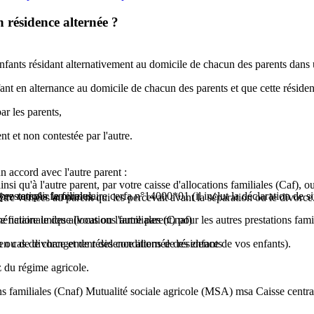
n résidence alternée ?
enfants résidant alternativement au domicile de chacun des parents dans 
enfant en alternance au domicile de chacun des parents et que cette réside
ar les parents,
nt et non contestée par l'autre.
 accord avec l'autre parent :
si qu'à l'autre parent, par votre caisse d'allocations familiales (Caf), o
ez remplir le formulaire cerfa n°14000*01 (il inclut la déclaration de si
prestations familiales,
tre versées au parent qui les percevait avant la séparation ou le divorce
e nationale des allocations familiales (Cnaf)
éficiaire unique (vous ou l'autre parent) pour les autres prestations famil
 en cas de changement des conditions de résidence de vos enfants).
n ou de divorce et de résidence alternée des enfants
z du régime agricole.
ions familiales (Cnaf) Mutualité sociale agricole (MSA) msa Caisse centr