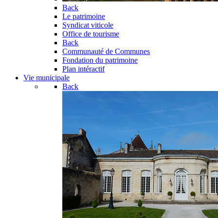
Back
Le patrimoine
Syndicat viticole
Office de tourisme
Back
Communauté de Communes
Fondation du patrimoine
Plan intéractif
Vie municipale
Back