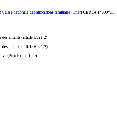
s Caisse nationale des allocations familiales (Cnaf)
CERFA 14000*01
e des enfants (article L521-2)
e des enfants (article R521-2)
tive (Premier ministre)