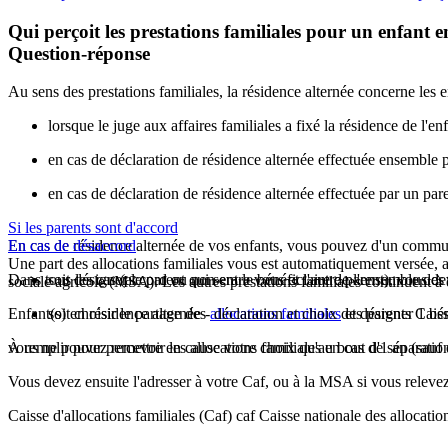
Qui perçoit les prestations familiales pour un enfant e
Question-réponse
Au sens des prestations familiales, la résidence alternée concerne les 
lorsque le juge aux affaires familiales a fixé la résidence de l'
en cas de déclaration de résidence alternée effectuée ensemble p
en cas de déclaration de résidence alternée effectuée par un pare
Si les parents sont d'accord
En cas de résidence alternée de vos enfants, vous pouvez d'un commun
En cas de désaccord
Une part des allocations familiales vous est automatiquement versée, ain
Dans tous les cas (accord ou non entre vous et l'autre parent), vous dev
soit désigner le parent qui sera le bénéficiaire de l'ensemble des 
sociale agricole (MSA). Les autres prestations familiales continuent à ê
Enfant(s) en résidence alternée - déclaration et choix des parents Caiss
soit choisir le partage des
allocations familiales
et désigner 1 bén
vous ne pouvez remettre en cause votre choix qu'au bout d'1 an (sauf
À remplir pour percevoir les allocations familiales en cas de séparatio
Vous devez ensuite l'adresser à votre Caf, ou à la MSA si vous releve
Caisse d'allocations familiales (Caf) caf Caisse nationale des allocat