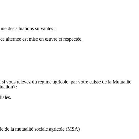
une des situations suivantes :
nce alternée est mise en œuvre et respectée,
u si vous relevez du régime agricole, par votre caisse de la Mutualité
tuation) :
.
iales.
ale de la mutualité sociale agricole (MSA)