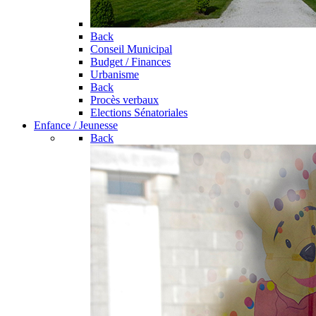
Back
Conseil Municipal
Budget / Finances
Urbanisme
Back
Procès verbaux
Elections Sénatoriales
Enfance / Jeunesse
Back