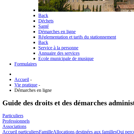
Back
Déchets
Santé
Démarches en ligne
Réglementation et tarifs du stationnement
Back
Service à la personne
Annuaire des services
Ecole municipale de musique
Formulaires
Accueil
-
Vie pratique
-
Démarches en ligne
Guide des droits et des démarches adminis
Particuliers
Professionnels
Associations
Accueil particuliers
Famille
Allocations destinées aux familles
Qui perço