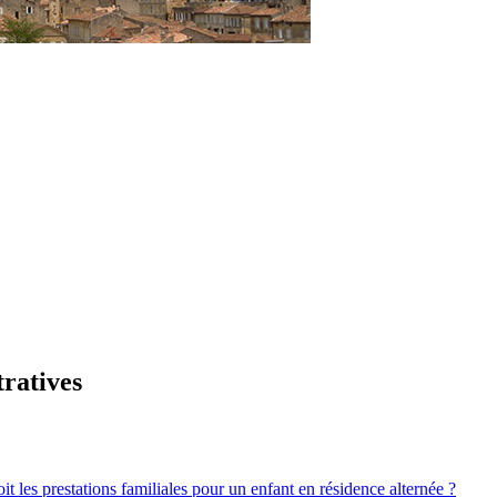
tratives
it les prestations familiales pour un enfant en résidence alternée ?