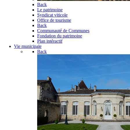
Back
Le patrimoine
Syndicat viticole
Office de tourisme
Back
Communauté de Communes
Fondation du patrimoine
Plan intéractif
Vie municipale
Back