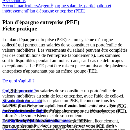
Associations
Accueil particuliers
Argent
Épargne salariale, participation et
intéressement
Plan d'épargne entreprise (PEE)
Plan d'épargne entreprise (PEE)
Fiche pratique
Le plan d'épargne entreprise (PEE) est un système d'épargne
collectif qui permet aux salariés de se constituer un portefeuille de
valeurs mobilières. Les versements du salarié peuvent être complétés
par des contributions de l'entreprise (abondements). Les sommes
sont indisponibles pendant au moins 5 ans, sauf cas de déblocages
exceptionnels. Le PEE peut être mis en place au niveau de plusieurs
entreprises n'appartenant pas au même groupe (
PEI
).
De quoi s'agit-il ?
Un
Qui est concerné ?
PEE
permet aux salariés de se constituer un portefeuille de
valeurs mobilières au sein de leur entreprise, avec l'aide de celle-ci.
Si votre entreprise a mis en place un PEE, il concerne tous les
Information du salarié
Le PEE peut être mis en place au niveau d'une entreprise, d'un
salariés. Toutefois, une condition d'ancienneté peut être exigée (3
PEG
,
Le règlement intérieur du PEE indique comment les salariés sont
Versements sur le PEE
ou de plusieurs entreprises n'appartenant pas au même groupe (
mois maximum).
PEI
).
informés de son existence et de son contenu.
Les versements sont facultatifs.
Blocage ou disponibilité des sommes
Le PEG et le PEI fonctionnent comme le PEE.
En cas de rupture du contrat de travail (démission, licenciement,
Vous recevez un livret d'épargne salariale qui vous présente les
retraite, préretraite...), vous pouvez conserver votre PEE dans