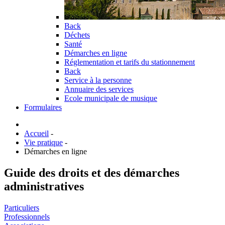
Back
Déchets
Santé
Démarches en ligne
Réglementation et tarifs du stationnement
Back
Service à la personne
Annuaire des services
Ecole municipale de musique
Formulaires
Accueil
-
Vie pratique
-
Démarches en ligne
Guide des droits et des démarches
administratives
Particuliers
Professionnels