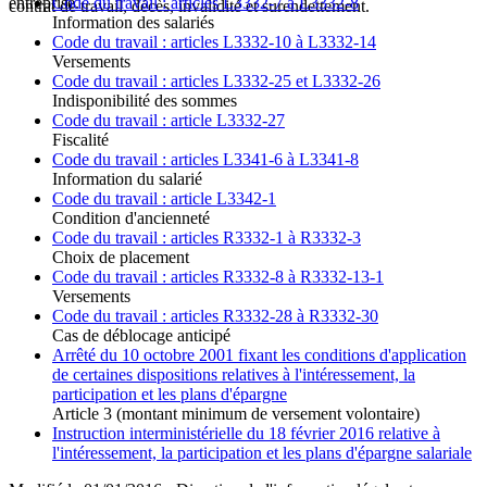
Code du travail : articles L3332-7 à L3332-8
entreprise.
contrat de travail, décès, invalidité et surendettement.
Information des salariés
Code du travail : articles L3332-10 à L3332-14
Versements
Code du travail : articles L3332-25 et L3332-26
Indisponibilité des sommes
Code du travail : article L3332-27
Fiscalité
Code du travail : articles L3341-6 à L3341-8
Information du salarié
Code du travail : article L3342-1
Condition d'ancienneté
Code du travail : articles R3332-1 à R3332-3
Choix de placement
Code du travail : articles R3332-8 à R3332-13-1
Versements
Code du travail : articles R3332-28 à R3332-30
Cas de déblocage anticipé
Arrêté du 10 octobre 2001 fixant les conditions d'application
de certaines dispositions relatives à l'intéressement, la
participation et les plans d'épargne
Article 3 (montant minimum de versement volontaire)
Instruction interministérielle du 18 février 2016 relative à
l'intéressement, la participation et les plans d'épargne salariale