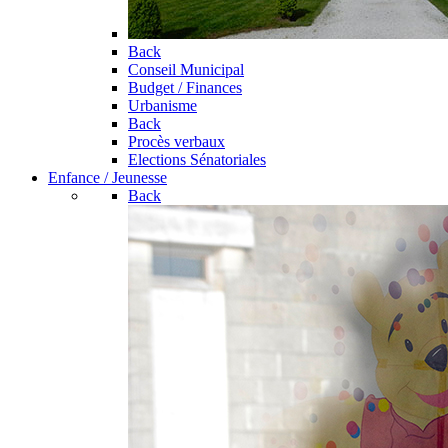
Back
Conseil Municipal
Budget / Finances
Urbanisme
Back
Procès verbaux
Elections Sénatoriales
Enfance / Jeunesse
Back