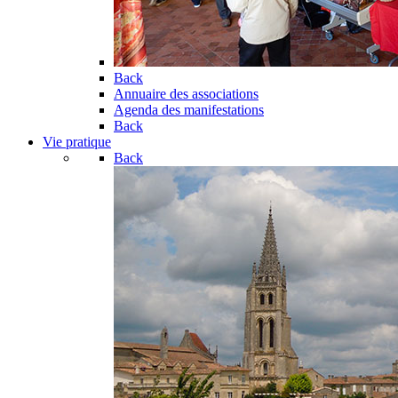
Back
Annuaire des associations
Agenda des manifestations
Back
Vie pratique
Back