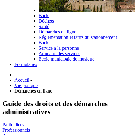
Back
Déchets
Santé
Démarches en ligne
Réglementation et tarifs du stationnement
Back
Service à la personne
Annuaire des services
Ecole municipale de musique
Formulaires
Accueil
-
Vie pratique
-
Démarches en ligne
Guide des droits et des démarches
administratives
Particuliers
Professionnels