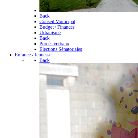
Back
Conseil Municipal
Budget / Finances
Urbanisme
Back
Procès verbaux
Elections Sénatoriales
Enfance / Jeunesse
Back