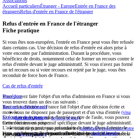
Associations
Accueil particuliers
Étranger - Europe
Entrée en France des
étrangers
Refus d'entrée en France de l'étranger
Refus d'entrée en France de l'étranger
Fiche pratique
Si vous êtes non-européen, l'entrée en France peut vous être refusée
dans certains cas. Une décision de refus d'entrée est alors prise à
votre encontre par l'administration. Durant la procédure, vous
bénéficiez de droits, notamment celui de former un recours contre le
refus d'entrée devant le juge administratif. Si vous n'avez pas formé
un tel recours ou si votre recours est rejeté par le juge, vous êtes
reconduit de force hors de France.
Cas de refus d'entrée
Vous pouvez faire l'objet d'un refus d'admission en France si vous
Procédure
vous trouvez dans un des cas suivants :
Tout refus d'entrée en France fait l'objet d'une décision écrite et
Recours juridictionnels
motivée.
vous ne disposez pas de passeport et d'un visa d'entrée
(visa
Si vous avez reçu un refus d'entrée au titre de l'asile, vous pouvez
Exécution de la mesure
de court séjour
ou
de long séjour)
,
Cette décision est prise :
former un recours suspensif spécifique devant le juge administratif.
L'administration peut vous reconduire de force. Dans l'attente de
vous ne pouvez pas présenter les
justificatifs concernant votre
Vous ne pouvez présenter aucun autre recours contre le refus
votre rapatriement, vous pouvez être placé en
en l'absence de demande d'asile, par le chef du service de la
zone d'attente
.
séjour en France
(justificatifs d'hébergement, de ressources,
Question ? Réponse !