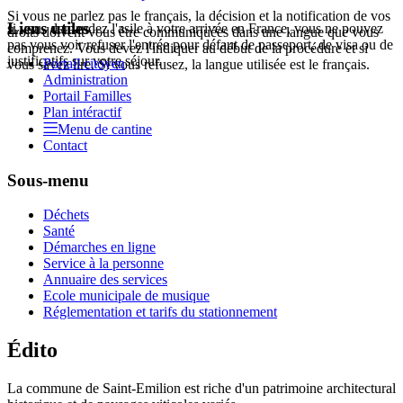
Si vous ne parlez pas le français, la décision et la notification de vos
Liens utiles
si vous demandez l'asile à votre arrivée en France, vous ne pouvez
droits doivent vous être communiquées dans une langue que vous
pas vous voir refuser l'entrée pour défaut de passeport, de visa ou de
comprenez. Vous devez l'indiquer au début de la procédure et si
justificatifs sur votre séjour.
Portail citoyen
vous savez lire. Si vous refusez, la langue utilisée est le français.
Administration
Portail Familles
Plan intéractif
Menu de cantine
Contact
Sous-menu
Déchets
Santé
Démarches en ligne
Service à la personne
Annuaire des services
Ecole municipale de musique
Réglementation et tarifs du stationnement
Édito
La commune de Saint-Emilion est riche d'un patrimoine architectural