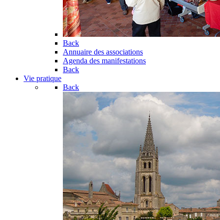
Back
Annuaire des associations
Agenda des manifestations
Back
Vie pratique
Back