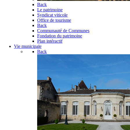
Back
Le patrimoine
Syndicat viticole
Office de tourisme
Back
Communauté de Communes
Fondation du patrimoine
Plan intéractif
Vie municipale
Back