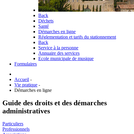
Back
Déchets
Santé
Démarches en ligne
Réglementation et tarifs du stationnement
Back
Service à la personne
Annuaire des services
Ecole municipale de musique
Formulaires
Accueil
-
Vie pratique
-
Démarches en ligne
Guide des droits et des démarches
administratives
Particuliers
Professionnels