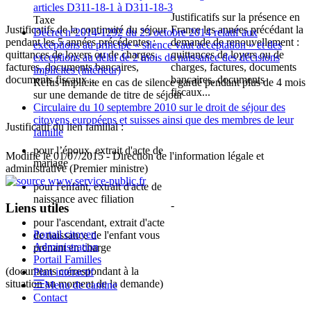
articles D311-18-1 à D311-18-3
Justificatifs sur la présence en
Taxe
Justificatifs de la continuité du séjour
France les années précédant la
Décret n°2014-1292 du 23 octobre 2014 relatif aux
pendant les 5 années précédentes :
demande de renouvellement :
exceptions au principe « silence vaut acceptation » et des
quittances de loyers ou de charges,
quittances de loyers ou de
exceptions au délai de 2 mois de naissance des décisions
factures, documents bancaires,
charges, factures, documents
implicites (intérieur)
documents fiscaux...
bancaires, documents
Refus implicite en cas de silence gardé pendant plus de 4 mois
fiscaux...
sur une demande de titre de séjour
Circulaire du 10 septembre 2010 sur le droit de séjour des
citoyens européens et suisses ainsi que des membres de leur
Justificatif du lien familial :
famille
pour l’époux, extrait d'acte de
Modifié le 01/07/2015 - Direction de l'information légale et
mariage
administrative (Premier ministre)
pour l'enfant, extrait d'acte de
naissance avec filiation
-
Liens utiles
pour l'ascendant, extrait d'acte
Portail citoyen
de naissance de l'enfant vous
Administration
prenant en charge
Portail Familles
(documents correspondant à la
Plan intéractif
situation au moment de la demande)
Menu de cantine
Contact