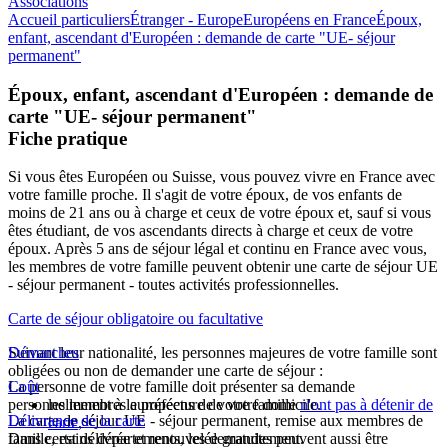
Associations
Accueil particuliers
Étranger - Europe
Européens en France
Époux,
enfant, ascendant d'Européen : demande de carte "UE- séjour
permanent"
Époux, enfant, ascendant d'Européen : demande de
carte "UE- séjour permanent"
Fiche pratique
Si vous êtes Européen ou Suisse, vous pouvez vivre en France avec
votre famille proche. Il s'agit de votre époux, de vos enfants de
moins de 21 ans ou à charge et ceux de votre époux et, sauf si vous
êtes étudiant, de vos ascendants directs à charge et ceux de votre
époux. Après 5 ans de séjour légal et continu en France avec vous,
les membres de votre famille peuvent obtenir une carte de séjour
UE
- séjour permanent - toutes activités professionnelles
.
Carte de séjour obligatoire ou facultative
Suivant leur nationalité, les personnes majeures de votre famille sont
Démarches
obligées ou non de demander une carte de séjour :
La personne de votre famille doit présenter sa demande
Coût
personnellement à la préfecture de votre domicile.
les membres européens de votre famille
n'ont pas à détenir de
La carte de séjour
Délivrance de la carte
UE - séjour permanent
, remise aux membres de
carte
,
Dans certains départements, les demandes peuvent aussi être
famille, est délivrée et renouvelée gratuitement.