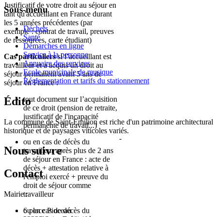
Justificatif de votre droit au séjour en
Sous-menu
tant qu'accueillant en France durant
les 5 années précédentes (par
Déchets
exemple : contrat de travail, preuves
Santé
de ressources, carte étudiant)
Démarches en ligne
Service à la personne
Cas particuliers
si l’accueillant est
Annuaire des services
travailleur et a acquis un droit au
Ecole municipale de musique
séjour permanent avant 5 ans de
Réglementation et tarifs du stationnement
séjour en France :
Édito
tout document sur l’acquisition
de ce droit (pension de retraite,
justificatif de l'incapacité
La commune de Saint-Emilion est riche d'un patrimoine architectural
permanente de travail...)
historique et de paysages viticoles variés.
-
ou en cas de décès du
Nous suivre
travailleur après plus de 2 ans
de séjour en France : acte de
décès + attestation relative à
Contact
l'emploi exercé + preuve du
droit de séjour comme
Mairie :
travailleur
ou en cas de décès du
6 place Pioceau