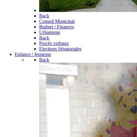
Back
Conseil Municipal
Budget / Finances
Urbanisme
Back
Procès verbaux
Elections Sénatoriales
Enfance / Jeunesse
Back