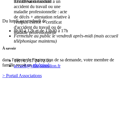
travailleur consécutif à un
33330 Saint-Emilion
accident du travail ou une
maladie professionnelle : acte
de décès + attestation relative à
Du lundi au vendredi de
l'emploi exercé + certificat
d'accident du travail ou de
8h30 à 12h et de 13h30 à 17h
maladie professionnelle
Fermeture au public le vendredi après-midi (mais accueil
téléphonique maintenu)
À savoir
dans l'attente de l'instruction de sa demande, votre membre de
Tél : 05 57 24 72 09
famille reçoit un
récépissé
.
accueil@ville-stemilion.fr
> Portail Associations