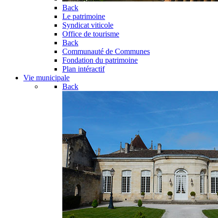
Back
Le patrimoine
Syndicat viticole
Office de tourisme
Back
Communauté de Communes
Fondation du patrimoine
Plan intéractif
Vie municipale
Back