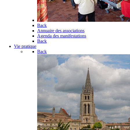
Back
Annuaire des associations
Agenda des manifestations
Back
Vie pratique
Back