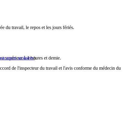
 du travail, le repos et les jours fériés.
est supérieur à 4 heures et demie.
 vacances scolaires
).
ccord de l'inspecteur du travail et l'avis conforme du médecin du