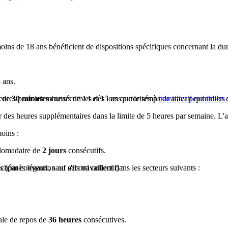
moins de 18 ans bénéficient de dispositions spécifiques concernant la durée
 ans.
e de
ures pour les mineurs de 14 et 15 ans autorisés à
30 minutes
consécutives dès lors que le temps de travail quotidien 
travailler pendant les
 des heures supplémentaires dans la limite de 5 heures par semaine. L'a
oins :
bdomadaire de
2 jours
consécutifs.
(par convention ou accord collectif) :
ômés légaux, sauf s'ils travaillent dans les secteurs suivants :
ale de repos de
36 heures
consécutives.