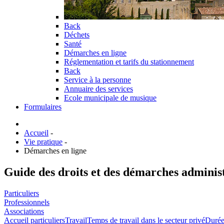
Back
Déchets
Santé
Démarches en ligne
Réglementation et tarifs du stationnement
Back
Service à la personne
Annuaire des services
Ecole municipale de musique
Formulaires
Accueil
-
Vie pratique
-
Démarches en ligne
Guide des droits et des démarches adminis
Particuliers
Professionnels
Associations
Accueil particuliers
Travail
Temps de travail dans le secteur privé
Durée