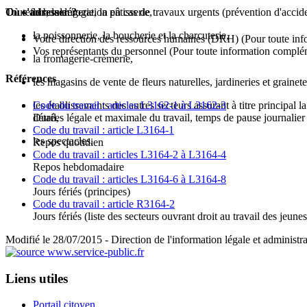
Où s'adresser ?
Toutefois, la dérogation en cas de travaux urgents (prévention d'acci
la boulangerie, la pâtisserie,
la poissonnerie, la boucherie et la charcuterie,
Votre direction des ressources humaines (DRH)
(Pour toute inf
Vos représentants du personnel
(Pour toute information complé
la fromagerie-crèmerie,
Références
les magasins de vente de fleurs naturelles, jardineries et grainete
Code du travail : articles L3162-1 à L3162-3
les établissements des autres secteurs assurant à titre principal
Durées légale et maximale du travail, temps de pause journalier
détail,
Code du travail : article L3164-1
les spectacles.
Repos quotidien
Code du travail : articles L3164-2 à L3164-4
Repos hebdomadaire
Code du travail : articles L3164-6 à L3164-8
Jours fériés (principes)
Code du travail : article R3164-2
Jours fériés (liste des secteurs ouvrant droit au travail des jeunes
Modifié le 28/07/2015 - Direction de l'information légale et administra
Liens utiles
Portail citoyen