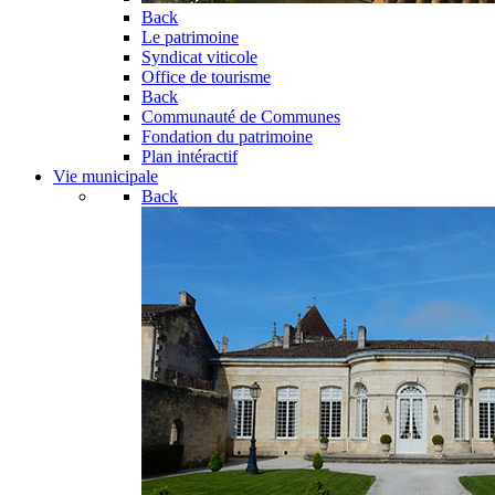
Back
Le patrimoine
Syndicat viticole
Office de tourisme
Back
Communauté de Communes
Fondation du patrimoine
Plan intéractif
Vie municipale
Back