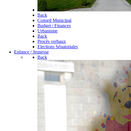
Back
Conseil Municipal
Budget / Finances
Urbanisme
Back
Procès verbaux
Elections Sénatoriales
Enfance / Jeunesse
Back