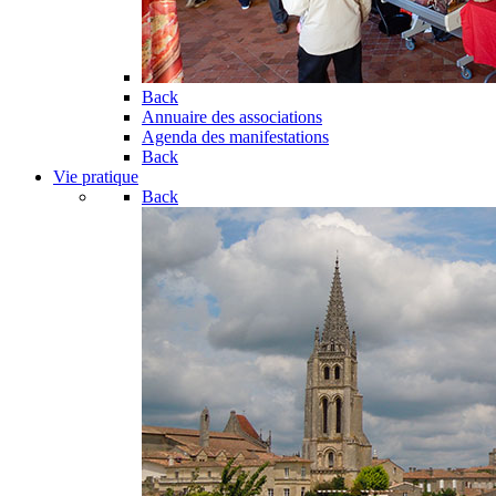
Back
Annuaire des associations
Agenda des manifestations
Back
Vie pratique
Back