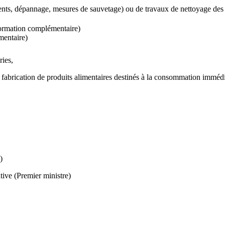
dents, dépannage, mesures de sauvetage) ou de travaux de nettoyage des l
ormation complémentaire)
mentaire)
ries,
 la fabrication de produits alimentaires destinés à la consommation immédi
)
tive (Premier ministre)