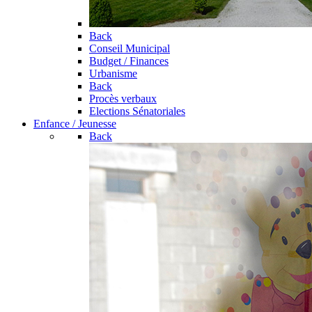
Back
Conseil Municipal
Budget / Finances
Urbanisme
Back
Procès verbaux
Elections Sénatoriales
Enfance / Jeunesse
Back