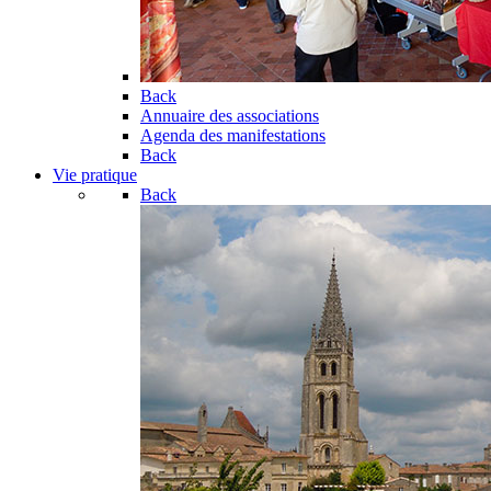
Back
Annuaire des associations
Agenda des manifestations
Back
Vie pratique
Back