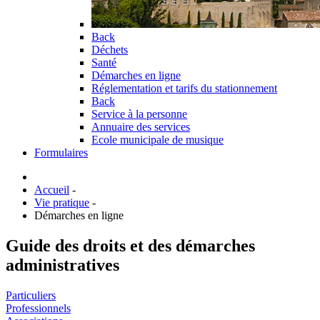
Back
Déchets
Santé
Démarches en ligne
Réglementation et tarifs du stationnement
Back
Service à la personne
Annuaire des services
Ecole municipale de musique
Formulaires
Accueil
-
Vie pratique
-
Démarches en ligne
Guide des droits et des démarches
administratives
Particuliers
Professionnels