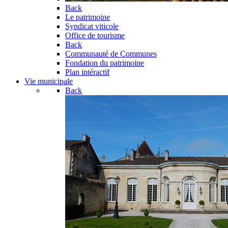
Back
Le patrimoine
Syndicat viticole
Office de tourisme
Back
Communauté de Communes
Fondation du patrimoine
Plan intéractif
Vie municipale
Back