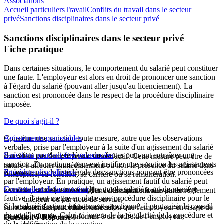
Associations
Accueil particuliers
Travail
Conflits du travail dans le secteur
privé
Sanctions disciplinaires dans le secteur privé
Sanctions disciplinaires dans le secteur privé
Fiche pratique
Dans certaines situations, le comportement du salarié peut constituer
une faute. L'employeur est alors en droit de prononcer une sanction
à l'égard du salarié (pouvant aller jusqu'au licenciement). La
sanction est prononcée dans le respect de la procédure disciplinaire
imposée.
De quoi s'agit-il ?
Constitue une sanction toute mesure, autre que les observations
Agissements punissables
verbales, prise par l'employeur à la suite d'un agissement du salarié
Il n'existe pas de liste légale des fautes pouvant entraîner une
Sanctions pouvant être prononcées
considéré par l'employeur comme fautif. Cette mesure peut être de
sanction. En pratique, peuvent justifier une sanction les agissements
nature à affecter immédiatement ou non la présence du salarié dans
Il n'existe pas de liste légale des sanctions pouvant être prononcées
Procédure disciplinaire
suivants :
l'entreprise, sa fonction, sa carrière ou sa rémunération.
par l'employeur. En pratique, un agissement fautif du salarié peut
Lorsque l'employeur considère que le salarié a agi de manière
Contestation de la sanction
entraîner, selon la situation, l'une des sanctions suivantes :
le non-respect des règles de discipline fixées par le règlement
fautive, il peut mettre en place une procédure disciplinaire pour le
intérieur ou par note de service,
Si le salarié s'estime injustement sanctionné, il peut saisir le conseil
sanctionner. La procédure varie selon que l'employeur envisage de
avertissement verbal ou écrit,
de prud'hommes. Celui-ci jugera de la régularité de la procédure et
prendre :
le refus de se conformer à un ordre de l’employeur,
Question ? Réponse !