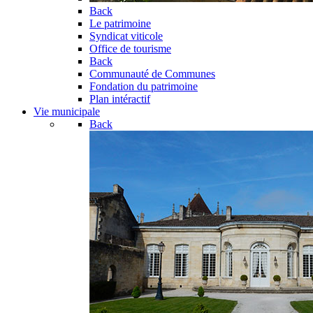
Back
Le patrimoine
Syndicat viticole
Office de tourisme
Back
Communauté de Communes
Fondation du patrimoine
Plan intéractif
Vie municipale
Back