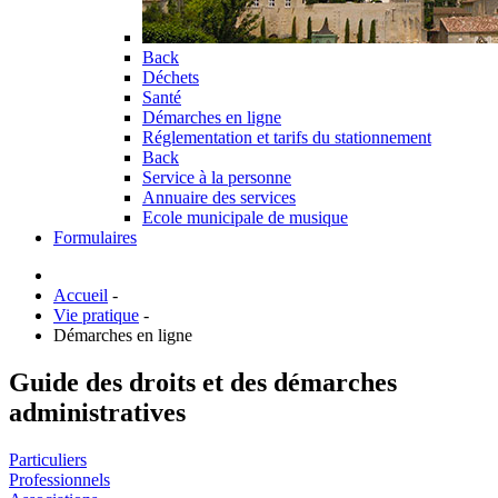
Back
Déchets
Santé
Démarches en ligne
Réglementation et tarifs du stationnement
Back
Service à la personne
Annuaire des services
Ecole municipale de musique
Formulaires
Accueil
-
Vie pratique
-
Démarches en ligne
Guide des droits et des démarches
administratives
Particuliers
Professionnels