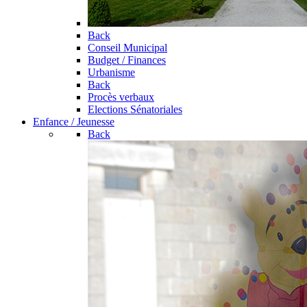
Back
Conseil Municipal
Budget / Finances
Urbanisme
Back
Procès verbaux
Elections Sénatoriales
Enfance / Jeunesse
Back