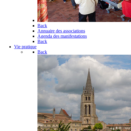
Back
Annuaire des associations
Agenda des manifestations
Back
Vie pratique
Back