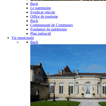
Back
Le patrimoine
Syndicat viticole
Office de tourisme
Back
Communauté de Communes
Fondation du patrimoine
Plan intéractif
Vie municipale
Back