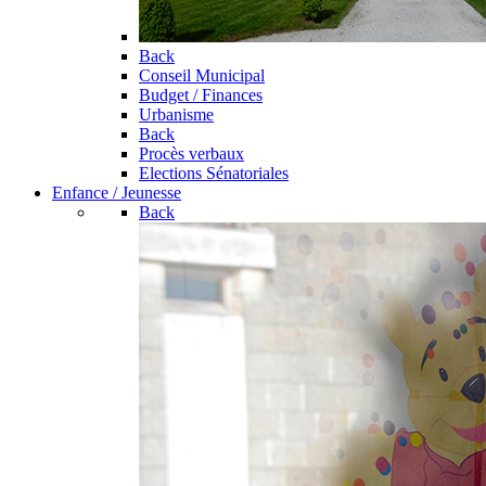
Back
Conseil Municipal
Budget / Finances
Urbanisme
Back
Procès verbaux
Elections Sénatoriales
Enfance / Jeunesse
Back