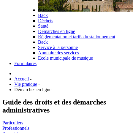
Back
Déchets
Santé
Démarches en ligne
Réglementation et tarifs du stationnement
Back
Service à la personne
Annuaire des services
Ecole municipale de musique
Formulaires
Accueil
-
Vie pratique
-
Démarches en ligne
Guide des droits et des démarches
administratives
Particuliers
Professionnels