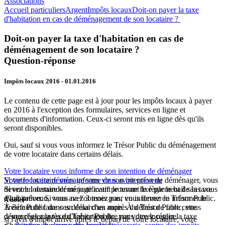
Associations
Accueil particuliers
Argent
Impôts locaux
Doit-on payer la taxe
d'habitation en cas de déménagement de son locataire ?
Doit-on payer la taxe d'habitation en cas de
déménagement de son locataire ?
Question-réponse
Impôts locaux 2016
- 01.01.2016
Le contenu de cette page est à jour pour les impôts locaux à payer
en 2016 à l'exception des formulaires, services en ligne et
documents d'information. Ceux-ci seront mis en ligne dès qu'ils
seront disponibles.
Oui, sauf si vous vous informez le Trésor Public du déménagement
de votre locataire dans certains délais.
Votre locataire vous informe de son intention de déménager
Si votre locataire vous informe de son intention de déménager, vous
Votre locataire déménage sans vous avoir prévenu
devez lui demander un justificatif prouvant le règlement de la taxe
Si votre locataire déménage avant le terme fixé par le bail sans vous
d'habitation. Si vous ne l'obtenez pas, vous devez en informer le
avoir prévenu, vous avez 3 mois pour en informer le Trésor Public.
À noter
Trésor Public dans un délai d'un mois. À défaut de faire cette
À défaut de faire ces démarches auprès du Trésor Public, vous
démarches auprès du Trésor Public, vous devez régler la taxe
devez régler la taxe d'habitation due par votre locataire.
si l'avis d'impôt arrive après le départ de votre locataire, votre