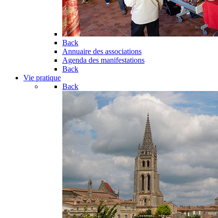
Back
Annuaire des associations
Agenda des manifestations
Back
Vie pratique
Back