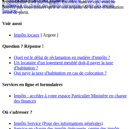
d'habitation due par votre locataire.
Service en charge des impôts (trésorerie, centre des impôts
responsabilité n'est pas engagée. En effet, dans ce cas, vous ne
fonciers...)
Service en charge des impôts (trésorerie, centre des impôts
pouvez pas vous assurer qu'il se soit acquitté de la taxe d'habitation
fonciers...)
avant de partir.
Voir aussi
Impôts locaux
[ Argent ]
Question ? Réponse !
Quel est le délai de réclamation en matière d'impôts ?
Un locataire d'un logement meublé doit-il payer la taxe
d'habitation ?
Qui paye la taxe d'habitation en cas de colocation ?
Services en ligne et formulaires
Impôts : accéder à votre espace Particulier Ministère en charge
des finances
Où s'adresser ?
Impôts Service
(Pour des informations générales)
Service en charge des impôts (trésorerie, centre des impôts