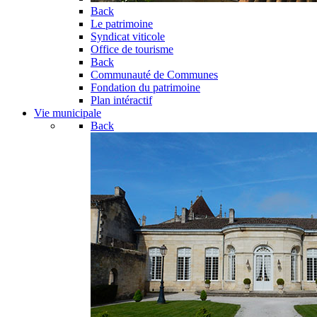
Back
Le patrimoine
Syndicat viticole
Office de tourisme
Back
Communauté de Communes
Fondation du patrimoine
Plan intéractif
Vie municipale
Back