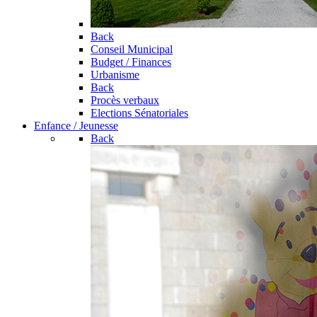
Back
Conseil Municipal
Budget / Finances
Urbanisme
Back
Procès verbaux
Elections Sénatoriales
Enfance / Jeunesse
Back