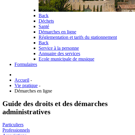
Back
Déchets
Santé
Démarches en ligne
Réglementation et tarifs du stationnement
Back
Service à la personne
Annuaire des services
Ecole municipale de musique
Formulaires
Accueil
-
Vie pratique
-
Démarches en ligne
Guide des droits et des démarches
administratives
Particuliers
Professionnels