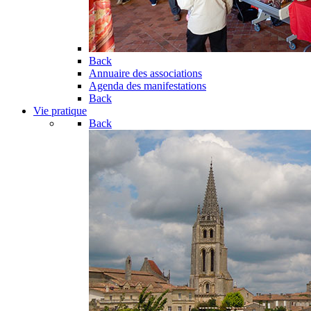
Back
Annuaire des associations
Agenda des manifestations
Back
Vie pratique
Back