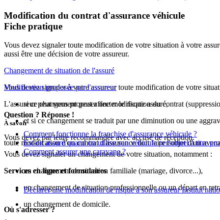
Modification du contrat d'assurance véhicule
Fiche pratique
Vous devez signaler toute modification de votre situation à votre assur
aussi être une décision de votre assureur.
Changement de situation de l'assuré
Vous devez signaler à votre assureur toute modification de votre situat
Modification proposée par l'assureur
L'assureur peut vous proposer une modification du contrat (suppression o
si ce changement peut affecter le risque assuré,
Question ? Réponse !
et si ce changement se traduit par une diminution ou une aggrav
À savoir
Comment fonctionne la franchise d'assurance véhicule ?
Vous devez par lettre recommandée avec accusé de réception.
toute modification d'un contrat d'assurance doit faire l'objet d'un avena
Est-on assuré quand on utilise son véhicule personnel à titre pr
Comment assurer une caravane ?
Vous devez signaler un changement de votre situation, notamment :
Services en ligne et formulaires
un changement de situation familiale (mariage, divorce...),
un changement de situation professionnelle ou un départ en retra
Déclarer une modification de risque à son assureur Institut na
un changement de domicile.
Où s'adresser ?