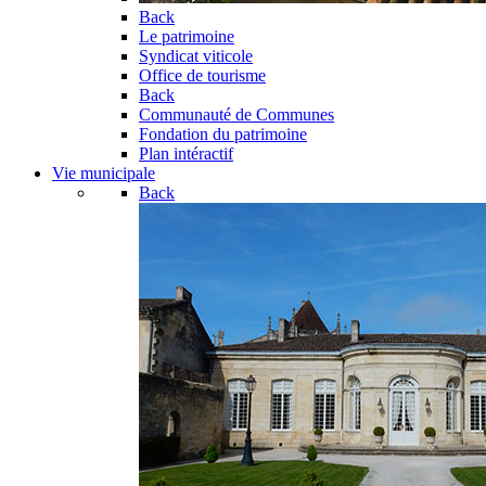
Back
Le patrimoine
Syndicat viticole
Office de tourisme
Back
Communauté de Communes
Fondation du patrimoine
Plan intéractif
Vie municipale
Back