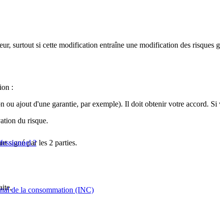
eur, surtout si cette modification entraîne une modification des risques 
ion :
u ajout d'une garantie, par exemple). Il doit obtenir votre accord. Si vo
ation du risque.
nt signé par les 2 parties.
ofessionnel ?
ite,
tional de la consommation (INC)