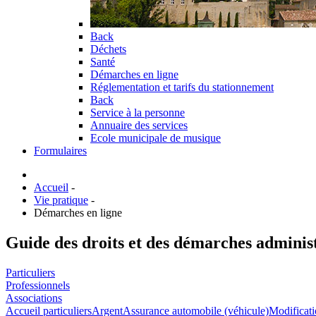
Back
Déchets
Santé
Démarches en ligne
Réglementation et tarifs du stationnement
Back
Service à la personne
Annuaire des services
Ecole municipale de musique
Formulaires
Accueil
-
Vie pratique
-
Démarches en ligne
Guide des droits et des démarches adminis
Particuliers
Professionnels
Associations
Accueil particuliers
Argent
Assurance automobile (véhicule)
Modificati