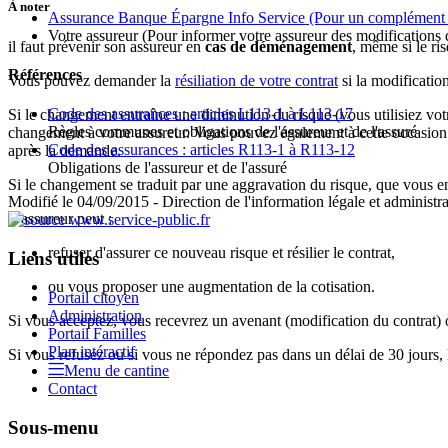
À noter
Assurance Banque Épargne Info Service
(Pour un complément 
Votre assureur
(Pour informer votre assureur des modifications d
il faut prévenir son assureur en
cas de déménagement
, même si le ri
Références
Vous pouvez demander la
résiliation de votre contrat
si la modification
Code des assurances : articles L113-1 à L113-17
Si le changement entraîne une diminution du risque (vous utilisiez vo
Règles communes et obligations de l'assureur et de l'assuré
changement à votre assureur. Vous pouvez également à cette occasion de
Code des assurances : articles R113-1 à R113-12
après la demande.
Obligations de l'assureur et de l'assuré
Si le changement se traduit par une aggravation du risque, que vous en
Modifié le 04/09/2015 - Direction de l'information légale et administra
L'assureur peut :
refuser d'assurer ce nouveau risque et résilier le contrat,
Liens utiles
ou vous proposer une augmentation de la cotisation.
Portail citoyen
Administration
Si vous acceptez, vous recevrez un avenant (modification du contrat)
Portail Familles
Plan intéractif
Si vous refusez ou si vous ne répondez pas dans un délai de 30 jours, le
Menu de cantine
Contact
Sous-menu