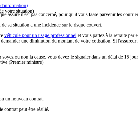
d'information)
e votre situation)
sque assuré n'est pas concerné, pour qu'il vous fasse parvenir les courri
 de sa situation a une incidence sur le risque couvert.
tre
véhicule pour un usage professionnel
et vous partez à la retraite par
mander une diminution du montant de votre cotisation. Si l'assureur ref
 soyez ou non la cause, vous devez le signaler dans un délai de 15 jour
tive (Premier ministre)
 ou un nouveau contrat.
 contrat peut être résilié.