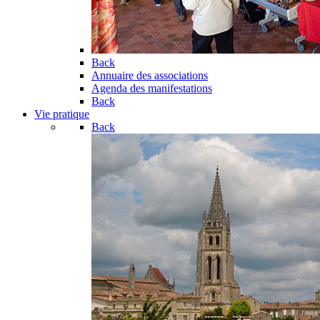
Back
Annuaire des associations
Agenda des manifestations
Back
Vie pratique
Back