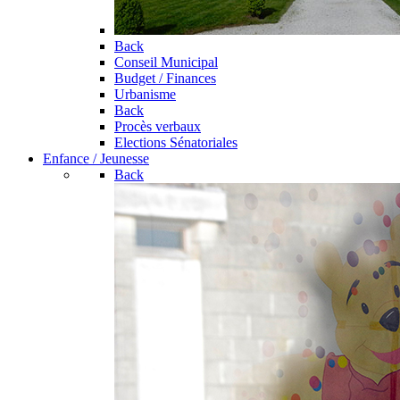
Back
Conseil Municipal
Budget / Finances
Urbanisme
Back
Procès verbaux
Elections Sénatoriales
Enfance / Jeunesse
Back