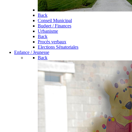
Back
Conseil Municipal
Budget / Finances
Urbanisme
Back
Procès verbaux
Elections Sénatoriales
Enfance / Jeunesse
Back