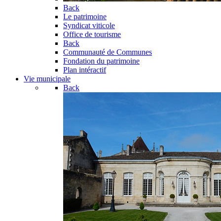
Back
Le patrimoine
Syndicat viticole
Office de tourisme
Back
Communauté de Communes
Fondation du patrimoine
Plan intéractif
Vie municipale
Back