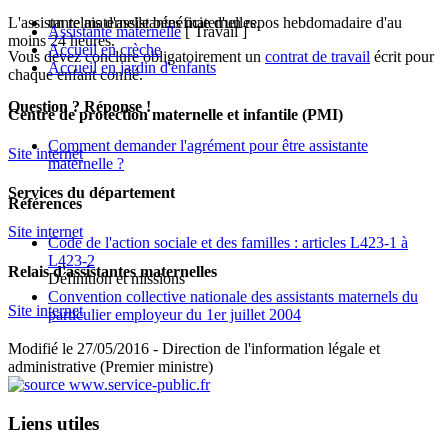
L'assistante maternelle bénéficie d'un repos hebdomadaire d'au
un relais d'assistantes maternelles.
Assistante maternelle
[ Travail ]
moins 24 heures.
Accueil en crèche
Vous devez conclure obligatoirement un
contrat de travail
écrit pour
Accueil en jardin d'enfants
chaque enfant confié.
Question ? Réponse !
Centre de protection maternelle et infantile (PMI)
Comment demander l'agrément pour être assistante
Site internet
maternelle ?
Services du département
Références
Site internet
Code de l'action sociale et des familles : articles L423-1 à
L423-2
Relais d'assistantes maternelles
Définition et missions
Convention collective nationale des assistants maternels du
Site internet
particulier employeur du 1er juillet 2004
Modifié le 27/05/2016 - Direction de l'information légale et
administrative (Premier ministre)
Liens utiles