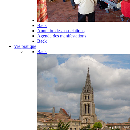
Back
Annuaire des associations
Agenda des manifestations
Back
Vie pratique
Back