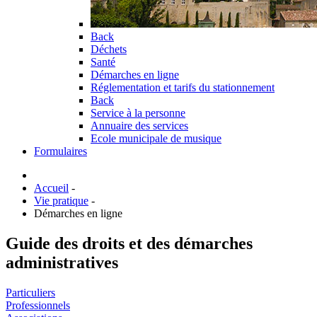
Back
Déchets
Santé
Démarches en ligne
Réglementation et tarifs du stationnement
Back
Service à la personne
Annuaire des services
Ecole municipale de musique
Formulaires
Accueil
-
Vie pratique
-
Démarches en ligne
Guide des droits et des démarches
administratives
Particuliers
Professionnels