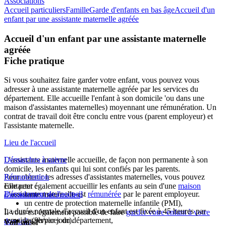
Associations
Accueil particuliers
Famille
Garde d'enfants en bas âge
Accueil d'un
enfant par une assistante maternelle agréée
Accueil d'un enfant par une assistante maternelle
agréée
Fiche pratique
Si vous souhaitez faire garder votre enfant, vous pouvez vous
adresser à une assistante maternelle agréée par les services du
département. Elle accueille l'enfant à son domicile 'ou dans une
maison d'assistantes maternelles) moyennant une rémunération. Un
contrat de travail doit être conclu entre vous (parent employeur) et
l'assistante maternelle.
Lieu de l'accueil
L'assistante maternelle accueille, de façon non permanente à son
Démarches à suivre
domicile, les enfants qui lui sont confiés par les parents.
Pour obtenir les adresses d'assistantes maternelles, vous pouvez
Rémunération
Elle peut également accueillir les enfants au sein d'une
contacter :
maison
L'assistante maternelle est
Déroulement de l'accueil
rémunérée
par le parent employeur.
d'assistantes maternelles
.
un centre de protection maternelle infantile (PMI),
La durée normale d'accueil d'un enfant est fixée à 45 heures par
Il vous est également possible de faire
garder votre enfant à votre
semaine (9h/par jour).
les services du département,
domicile
.
Voir aussi