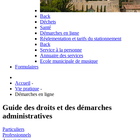
Back
Déchets
Santé
Démarches en ligne
Réglementation et tarifs du stationnement
Back
Service à la personne
Annuaire des services
Ecole municipale de musique
Formulaires
Accueil
-
Vie pratique
-
Démarches en ligne
Guide des droits et des démarches
administratives
Particuliers
Professionnels