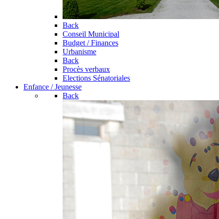
Back
Conseil Municipal
Budget / Finances
Urbanisme
Back
Procès verbaux
Elections Sénatoriales
Enfance / Jeunesse
Back