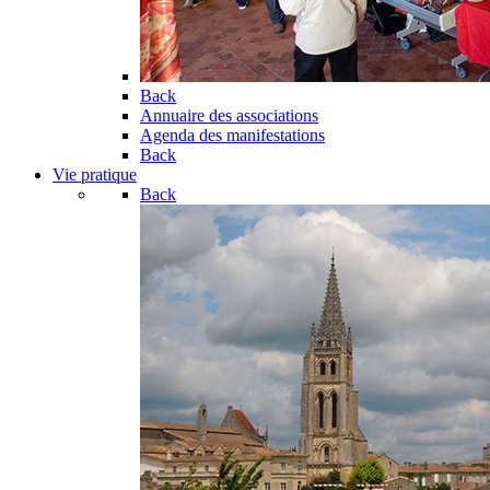
Back
Annuaire des associations
Agenda des manifestations
Back
Vie pratique
Back