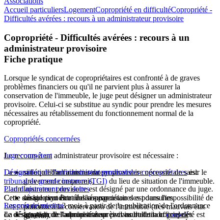
Associations
Accueil particuliers
Logement
Copropriété en difficulté
Copropriété -
Difficultés avérées : recours à un administrateur provisoire
Copropriété - Difficultés avérées : recours à un
administrateur provisoire
Fiche pratique
Lorsque le syndicat de copropriétaires est confronté à de graves
problèmes financiers ou qu'il ne parvient plus à assurer la
conservation de l'immeuble, le juge peut désigner un administrateur
provisoire. Celui-ci se substitue au syndic pour prendre les mesures
nécessaires au rétablissement du fonctionnement normal de la
copropriété.
Copropriétés concernées
Le recours à un administrateur provisoire est nécessaire :
Juge compétent
La nomination d'un administrateur provisoire nécessite de saisir le
Désignation de l'administrateur provisoire
si l'équilibre financier du
syndicat des copropriétaires
est
tribunal de grande instance (TGI)
gravement compromis,
du lieu de situation de l'immeuble.
L'administrateur provisoire est désigné par une ordonnance du juge.
Plan d'apurement des dettes
Cette saisine peut être réalisée par :
Cette désignation entraîne la suspension des poursuites.
ou si le syndicat des copropriétaires est dans l'impossibilité de
Les créanciers ont 3 mois à partir de la publication de l'ordonnance
Rapport de mission
pourvoir à la conservation de l'immeuble (très mauvais état
La désignation de l'administrateur provisoire de la copropriété est
de désignation de l'administrateur civil au bulletin officiel des
le syndic de copropriété après consultation du
conseil
général).