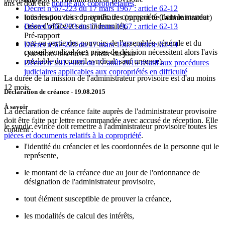
ans et doit être
notifié aux copropriétaires
.
Décret n°67-223 du 17 mars 1967 : article 62-12
tous les pouvoirs du syndic de copropriété (dont le mandat
Information des copropriétaires (rapport de l'administrateur)
cesse d'office et sans indemnité),
Décret n°67-223 du 17 mars 1967 : article 62-13
Pré-rapport
tout ou partie des pouvoirs de l'assemblée générale et du
Décret n°67-223 du 17 mars 1967 : article 62-14
conseil syndical (ses prises de décision nécessitent alors l'avis
Questions inscrites à l'ordre du jour
préalable du conseil syndical, sauf urgence).
Décret n°2015-999 du 17 août 2015 relatif aux procédures
judiciaires applicables aux copropriétés en difficulté
La durée de la mission de l'administrateur provisoire est d'au moins
12 mois.
Déclaration de créance
- 19.08.2015
À savoir
La déclaration de créance faite auprès de l'administrateur provisoire
doit être faite par lettre recommandée avec accusé de réception. Elle
le syndic évincé doit remettre à l'administrateur provisoire toutes les
contient :
pièces et documents relatifs à la copropriété
.
l'identité du créancier et les coordonnées de la personne qui le
représente,
le montant de la créance due au jour de l'ordonnance de
désignation de l'administrateur provisoire,
tout élément susceptible de prouver la créance,
les modalités de calcul des intérêts,