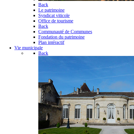
Back
Le patrimoine
Syndicat viticole
Office de tourisme
Back
Communauté de Communes
Fondation du patrimoine
Plan intéractif
Vie municipale
Back