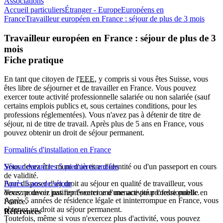
Associations
Accueil particuliers
Étranger - Europe
Européens en
France
Travailleur européen en France : séjour de plus de 3 mois
Travailleur européen en France : séjour de plus de 3
mois
Fiche pratique
En tant que citoyen de l'
EEE
, y compris si vous êtes Suisse, vous
êtes libre de séjourner et de travailler en France. Vous pouvez
exercer toute activité professionnelle salariée ou non salariée (sauf
certains emplois publics et, sous certaines conditions, pour les
professions réglementées
). Vous n'avez pas à détenir de titre de
séjour, ni de titre de travail. Après plus de 5 ans en France, vous
pouvez obtenir un droit de séjour permanent.
Formalités d'installation en France
Vous devez être muni d'un titre d'identité ou d'un passeport en cours
Séjour durant les 5 premières années
de validité.
Pour disposer d'un droit au séjour en qualité de travailleur, vous
Après 5 ans de séjour
Vous ne devez pas représenter une menace pour l'ordre public.
devez pouvoir justifier l'exercice d'une activité professionnelle en
Après 5 années de résidence légale et ininterrompue en France, vous
France.
obtenez un droit au séjour permanent.
Références
Toutefois, même si vous n'exercez plus d'activité, vous pouvez