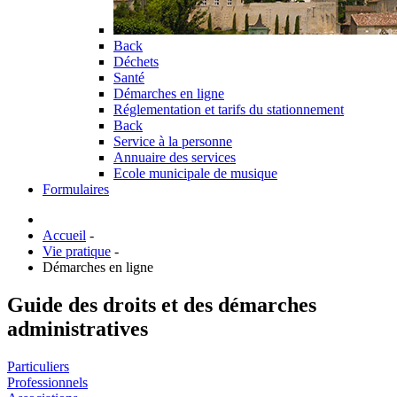
Back
Déchets
Santé
Démarches en ligne
Réglementation et tarifs du stationnement
Back
Service à la personne
Annuaire des services
Ecole municipale de musique
Formulaires
Accueil
-
Vie pratique
-
Démarches en ligne
Guide des droits et des démarches
administratives
Particuliers
Professionnels