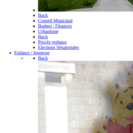
Back
Conseil Municipal
Budget / Finances
Urbanisme
Back
Procès verbaux
Elections Sénatoriales
Enfance / Jeunesse
Back