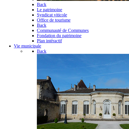
Back
Le patrimoine
Syndicat viticole
Office de tourisme
Back
Communauté de Communes
Fondation du patrimoine
Plan intéractif
Vie municipale
Back