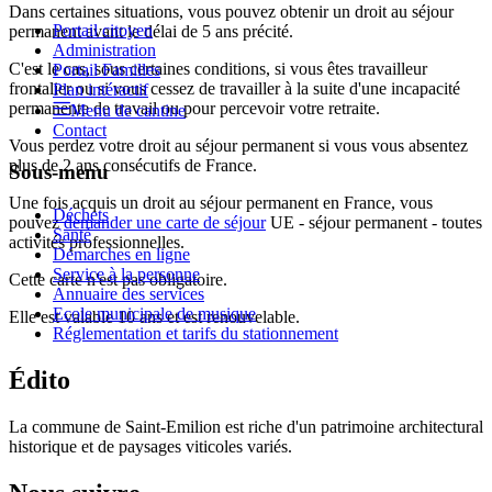
Dans certaines situations, vous pouvez obtenir un droit au séjour
Portail citoyen
permanent avant le délai de 5 ans précité.
Administration
C'est le cas, sous certaines conditions, si vous êtes travailleur
Portail Familles
frontalier ou si vous cessez de travailler à la suite d'une incapacité
Plan intéractif
permanente de travail ou pour percevoir votre retraite.
Menu de cantine
Contact
Vous perdez votre droit au séjour permanent si vous vous absentez
plus de 2 ans consécutifs de France.
Sous-menu
Une fois acquis un droit au séjour permanent en France, vous
Déchets
pouvez
demander une carte de séjour
UE - séjour permanent - toutes
Santé
activités professionnelles
.
Démarches en ligne
Service à la personne
Cette carte n'est pas obligatoire.
Annuaire des services
Ecole municipale de musique
Elle est valable 10 ans et est renouvelable.
Réglementation et tarifs du stationnement
Édito
La commune de Saint-Emilion est riche d'un patrimoine architectural
historique et de paysages viticoles variés.