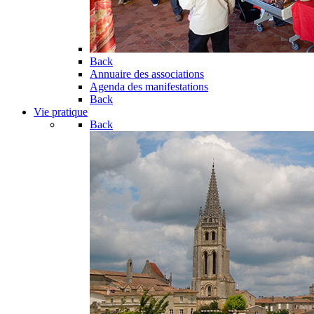
Back
Annuaire des associations
Agenda des manifestations
Back
Vie pratique
Back