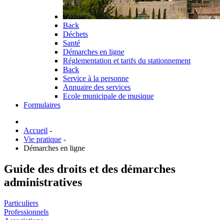
Back
Déchets
Santé
Démarches en ligne
Réglementation et tarifs du stationnement
Back
Service à la personne
Annuaire des services
Ecole municipale de musique
Formulaires
Accueil
-
Vie pratique
-
Démarches en ligne
Guide des droits et des démarches
administratives
Particuliers
Professionnels