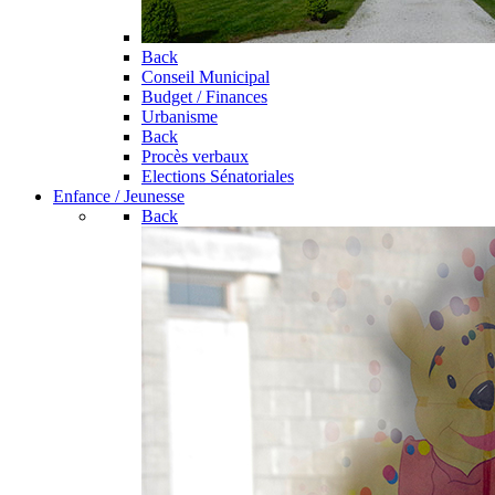
Back
Conseil Municipal
Budget / Finances
Urbanisme
Back
Procès verbaux
Elections Sénatoriales
Enfance / Jeunesse
Back