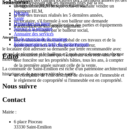
le montant des charges locatives des 2 dernières années (et des
Sous-menu
ressources ne dépassant pas les montants fixés par la loi.
charges de copropriété si elles existent),
un organisme HLM lorsque celui-ci souhaite vendre un
logement HLM,
Déchets
la liste des travaux réalisés les 5 dernières années,
Santé
un locataire, s'il formule à son bailleur une demande
Démarches en ligne
la liste des travaux d'amélioration des parties et équipements
d'acquisition de son propre logement.
Service à la personne
communs envisagés par le bailleur social,
Annuaire des services
Attention
Ecole municipale de musique
une évaluation du montant global de ces travaux et de la
Réglementation et tarifs du stationnement
quote-part qui sera à la charge de l'acquéreur,
le locataire doit adresser sa demande par lettre recommandée avec
accusé de réception et le bailleur a 2 mois pour donner une réponse
un document précisant que l'acquéreur sera redevable de la
Édito
motivée.
taxe foncière sur les propriétés bâties, tous les ans, à compter
de la première année suivant celle de la vente,
La commune de Saint-Emilion est riche d'un patrimoine architectural
historique et de paysages viticoles variés.
un exemplaire de l'état descriptif de division de l'immeuble et
le règlement de copropriété si l'immeuble est en copropriété.
Nous suivre
Contact
Mairie :
6 place Pioceau
33330 Saint-Emilion