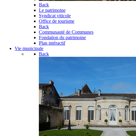
Back
Le patrimoine
Syndicat viticole
Office de tourisme
Back
Communauté de Communes
Fondation du patrimoine
Plan intéractif
Vie municipale
Back