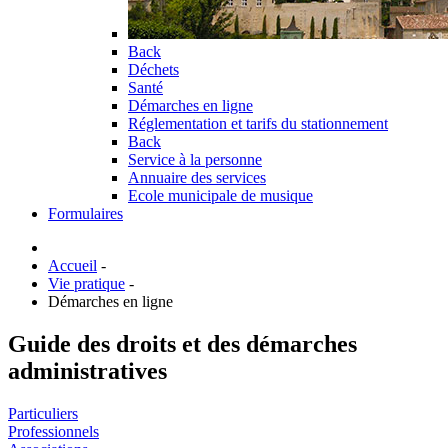
Back
Déchets
Santé
Démarches en ligne
Réglementation et tarifs du stationnement
Back
Service à la personne
Annuaire des services
Ecole municipale de musique
Formulaires
Accueil
-
Vie pratique
-
Démarches en ligne
Guide des droits et des démarches
administratives
Particuliers
Professionnels