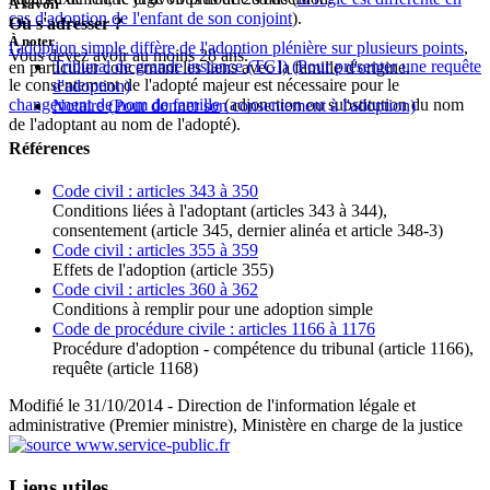
À savoir
cas d'adoption de l'enfant de son conjoint
).
Où s'adresser ?
À noter
l'adoption simple diffère de l'adoption plénière sur plusieurs points
,
Vous devez avoir au moins 28 ans.
Tribunal de grande instance (TGI)
(Pour présenter une requête
en particulier concernant les liens avec la famille d'origine.
le consentement de l'adopté majeur est nécessaire pour le
d'adoption)
changement de nom de famille
(adjonction ou substitution du nom
Notaire
(Pour donner son consentement à l'adoption)
de l'adoptant au nom de l'adopté).
Références
Code civil : articles 343 à 350
Conditions liées à l'adoptant (articles 343 à 344),
consentement (article 345, dernier alinéa et article 348-3)
Code civil : articles 355 à 359
Effets de l'adoption (article 355)
Code civil : articles 360 à 362
Conditions à remplir pour une adoption simple
Code de procédure civile : articles 1166 à 1176
Procédure d'adoption - compétence du tribunal (article 1166),
requête (article 1168)
Modifié le 31/10/2014 - Direction de l'information légale et
administrative (Premier ministre), Ministère en charge de la justice
Liens utiles