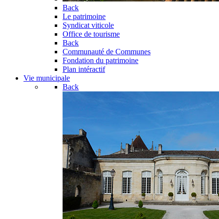
Back
Le patrimoine
Syndicat viticole
Office de tourisme
Back
Communauté de Communes
Fondation du patrimoine
Plan intéractif
Vie municipale
Back