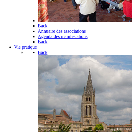
Back
Annuaire des associations
Agenda des manifestations
Back
Vie pratique
Back