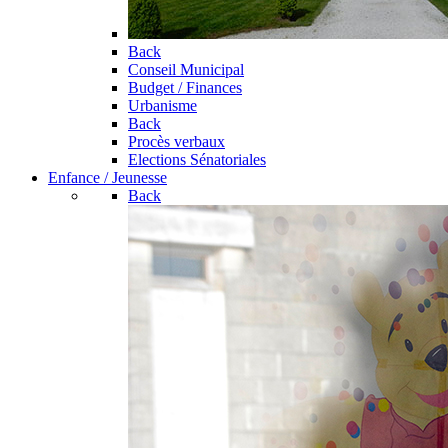
Back
Conseil Municipal
Budget / Finances
Urbanisme
Back
Procès verbaux
Elections Sénatoriales
Enfance / Jeunesse
Back