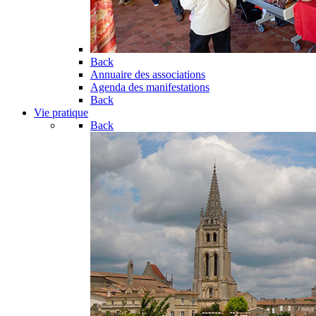
Back
Annuaire des associations
Agenda des manifestations
Back
Vie pratique
Back