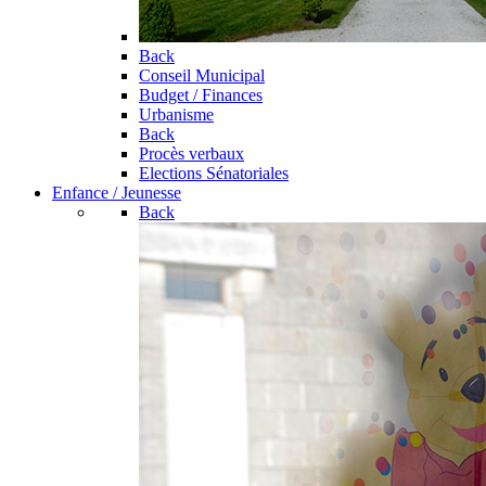
Back
Conseil Municipal
Budget / Finances
Urbanisme
Back
Procès verbaux
Elections Sénatoriales
Enfance / Jeunesse
Back