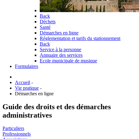
Back
Déchets
Santé
Démarches en ligne
Réglementation et tarifs du stationnement
Back
Service à la personne
Annuaire des services
Ecole municipale de musique
Formulaires
Accueil
-
Vie pratique
-
Démarches en ligne
Guide des droits et des démarches
administratives
Particuliers
Professionnels