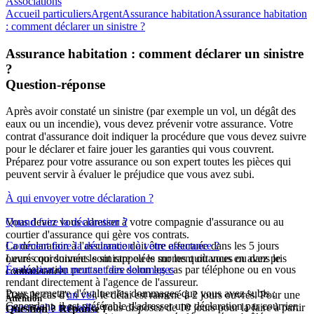
Associations
Accueil particuliers
Argent
Assurance habitation
Assurance habitation
: comment déclarer un sinistre ?
Assurance habitation : comment déclarer un sinistre
?
Question-réponse
Après avoir constaté un sinistre (par exemple un vol, un dégât des
eaux ou un incendie), vous devez prévenir votre assurance. Votre
contrat d'assurance doit indiquer la procédure que vous devez suivre
pour le déclarer et faire jouer les garanties qui vous couvrent.
Préparez pour votre assurance ou son expert toutes les pièces qui
peuvent servir à évaluer le préjudice que vous avez subi.
À qui envoyer votre déclaration ?
Vous devez vous adresser à votre compagnie d'assurance ou au
Quand faire la déclaration ?
courtier d'assurance qui gère vos contrats.
La déclaration à l'assurance doit être effectuée dans les 5
Comment faire la déclaration à votre assurance ?
jours
Leurs coordonnées sont rappelées sur les quittances ou dans le
ouvrés
qui suivent le sinistre ou le moment où vous en avez pris
La déclaration peut se faire selon les cas par téléphone ou en vous
Évaluation du montant des dommages
contrat.
connaissance.
rendant directement à l'agence de l'assureur.
Pour permettre d'évaluer les dommages que vous avez subis :
Dans le cas d'
un vol
, le délai est ramené à 2 jours ouvrés. Pour une
Attention
Cependant, il est préférable d'adresser une déclaration par courrier,
catastrophe naturelle
, vous disposez de 10 jours pour la faire à partir
Question ? Réponse !