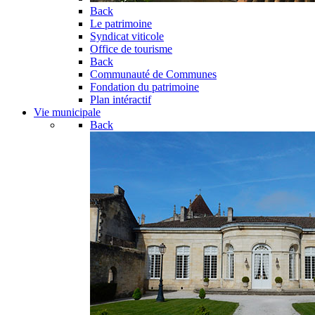
Back
Le patrimoine
Syndicat viticole
Office de tourisme
Back
Communauté de Communes
Fondation du patrimoine
Plan intéractif
Vie municipale
Back