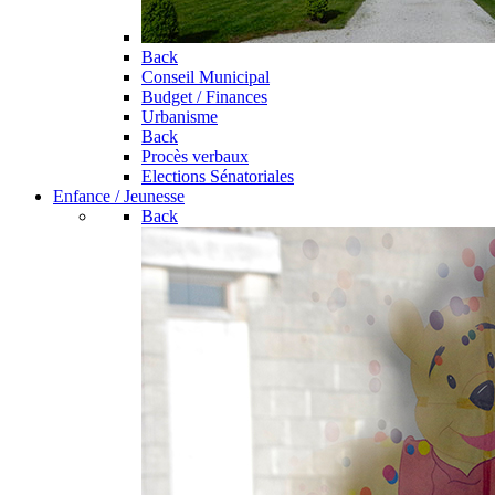
Back
Conseil Municipal
Budget / Finances
Urbanisme
Back
Procès verbaux
Elections Sénatoriales
Enfance / Jeunesse
Back