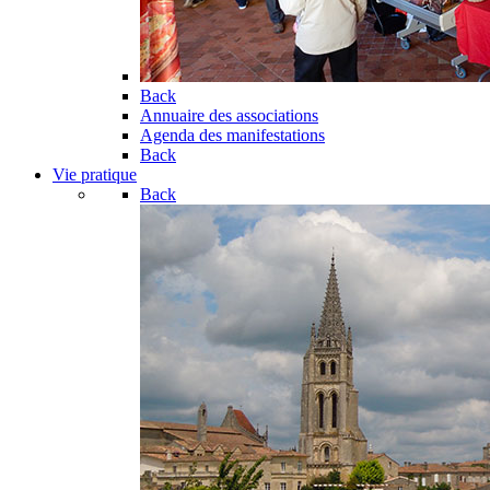
Back
Annuaire des associations
Agenda des manifestations
Back
Vie pratique
Back