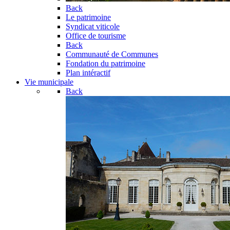
Back
Le patrimoine
Syndicat viticole
Office de tourisme
Back
Communauté de Communes
Fondation du patrimoine
Plan intéractif
Vie municipale
Back