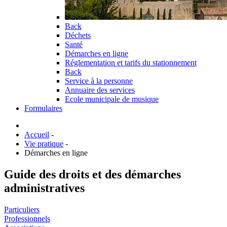
Back
Déchets
Santé
Démarches en ligne
Réglementation et tarifs du stationnement
Back
Service à la personne
Annuaire des services
Ecole municipale de musique
Formulaires
Accueil
-
Vie pratique
-
Démarches en ligne
Guide des droits et des démarches
administratives
Particuliers
Professionnels