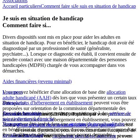
Associations
Accueil particuliers
Comment faire si
Je suis en situation de handicap
Je suis en situation de handicap
Comment faire si...
Divers dispositifs sont mis en place pour aider les adultes en
situation de handicap. Pour en bénéficier, le handicap doit avoir été
diagnostiqué par un professionnel de santé (généraliste,
psychiatre...). Lorsque ce diagnostic est établi, il convient ensuite de
prendre contact avec une maison départementale des personnes
handicapées (MDPH) chargée de vous accompagner dans vos
démarches.
Aides financières (revenu minimal)
Vous pouvez bénéficier d'une allocation de base dite
Logement
allocation
adulte handicapé (AAH)
dès lors que vous présentez un certain taux
Des
Soins
solutions d'hébergement en établissement
peuvent vous être
d'incapacité.
proposées sur orientation de la commission départementale des
En cas de besoin de soins, vous pouvez recourir à des
Travail et formation
services de
Cette allocation de base peut être complétée par :
personnes handicapées (CDAPH). Toutefois, si vous préférez un
soins infirmiers à domicile
.
lieu de vie familial à un hébergement en établissement, vous pouvez
Vous pouvez être inséré dans une
Transport
structure de travail ordinaire
tout
un
complément de ressources
destiné à compenser l'absence
choisir
d'être accueilli chez des particuliers à titre onéreux
.
en bénéficiant de mesures propres si vous êtes reconnu comme étant
de revenus d'activité si vous êtes reconnu dans l'incapacité de
Pour faciliter vos déplacements, vous pouvez demander :
travailleur handicapé
.
Si vous habiter dans votre logement, des aides financières peuvent
travailler, ou d'une
majoration pour la vie autonome
si vous