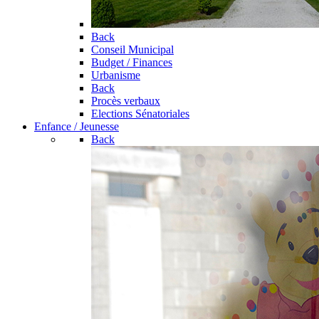
Back
Conseil Municipal
Budget / Finances
Urbanisme
Back
Procès verbaux
Elections Sénatoriales
Enfance / Jeunesse
Back