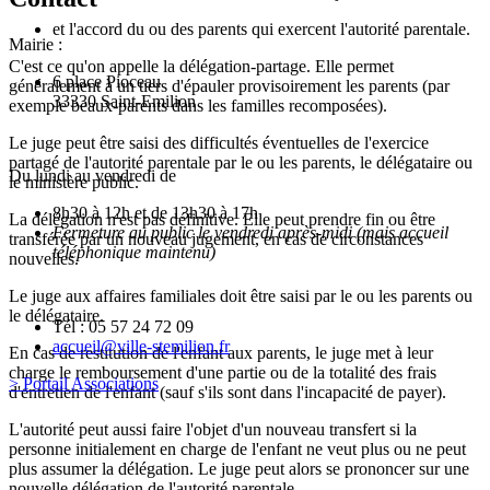
et l'accord du ou des parents qui exercent l'autorité parentale.
Mairie :
C'est ce qu'on appelle la délégation-partage. Elle permet
6 place Pioceau
généralement à un tiers d'épauler provisoirement les parents (par
33330 Saint-Emilion
exemple beaux-parents dans les familles recomposées).
Le juge peut être saisi des difficultés éventuelles de l'exercice
partagé de l'autorité parentale par le ou les parents, le délégataire ou
Du lundi au vendredi de
le
ministère public
.
8h30 à 12h et de 13h30 à 17h
La délégation n'est pas définitive. Elle peut prendre fin ou être
Fermeture au public le vendredi après-midi (mais accueil
transférée par un nouveau jugement, en cas de circonstances
téléphonique maintenu)
nouvelles.
Le juge aux affaires familiales doit être saisi par le ou les parents ou
le délégataire.
Tél : 05 57 24 72 09
accueil@ville-stemilion.fr
En cas de restitution de l'enfant aux parents, le juge met à leur
charge le remboursement d'une partie ou de la totalité des frais
> Portail Associations
d'entretien de l'enfant (sauf s'ils sont dans l'incapacité de payer).
L'autorité peut aussi faire l'objet d'un nouveau transfert si la
personne initialement en charge de l'enfant ne veut plus ou ne peut
plus assumer la délégation. Le juge peut alors se prononcer sur une
nouvelle délégation de l'autorité parentale.