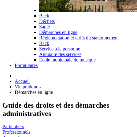
Back
Déchets
Santé
Démarches en ligne
Réglementation et tarifs du stationnement
Back
Service à la personne
Annuaire des services
Ecole municipale de musique
Formulaires
Accueil
-
Vie pratique
-
Démarches en ligne
Guide des droits et des démarches
administratives
Particuliers
Professionnels