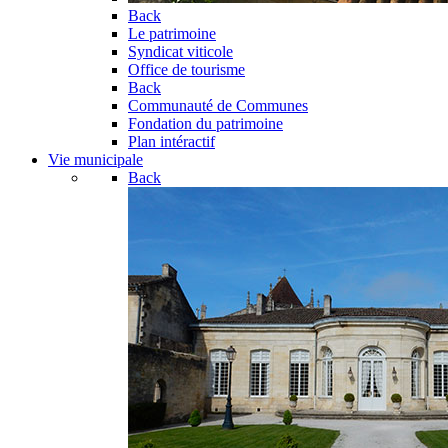
Back
Le patrimoine
Syndicat viticole
Office de tourisme
Back
Communauté de Communes
Fondation du patrimoine
Plan intéractif
Vie municipale
Back