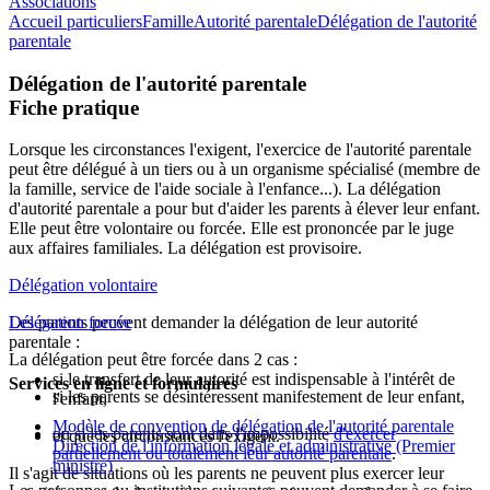
Associations
Accueil particuliers
Famille
Autorité parentale
Délégation de l'autorité
parentale
Délégation de l'autorité parentale
Fiche pratique
Lorsque les circonstances l'exigent, l'exercice de l'autorité parentale
peut être délégué à un tiers ou à un organisme spécialisé (membre de
la famille, service de l'aide sociale à l'enfance...). La délégation
d'autorité parentale a pour but d'aider les parents à élever leur enfant.
Elle peut être volontaire ou forcée. Elle est prononcée par le juge
aux affaires familiales. La délégation est provisoire.
Délégation volontaire
Les parents peuvent demander la délégation de leur autorité
Délégation forcée
parentale :
La délégation peut être forcée dans 2 cas :
si le transfert de leur autorité est indispensable à l'intérêt de
Services en ligne et formulaires
si les parents se désintéressent manifestement de leur enfant,
l'enfant,
Modèle de convention de délégation de l'autorité parentale
ou si les parents sont dans l'impossibilité
d'exercer
et que les circonstances l'exigent.
Direction de l'information légale et administrative (Premier
partiellement ou totalement leur autorité parentale
.
ministre)
Il s'agit de situations où les parents ne peuvent plus exercer leur