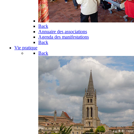
Back
Annuaire des associations
Agenda des manifestations
Back
Vie pratique
Back