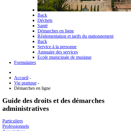
Back
Déchets
Santé
Démarches en ligne
Réglementation et tarifs du stationnement
Back
Service à la personne
Annuaire des services
Ecole municipale de musique
Formulaires
Accueil
-
Vie pratique
-
Démarches en ligne
Guide des droits et des démarches
administratives
Particuliers
Professionnels