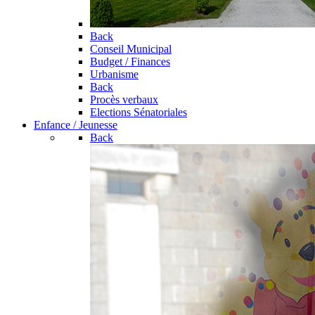
Back
Conseil Municipal
Budget / Finances
Urbanisme
Back
Procès verbaux
Elections Sénatoriales
Enfance / Jeunesse
Back