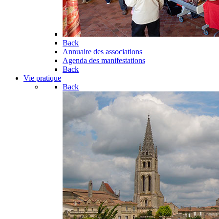
Back
Annuaire des associations
Agenda des manifestations
Back
Vie pratique
Back